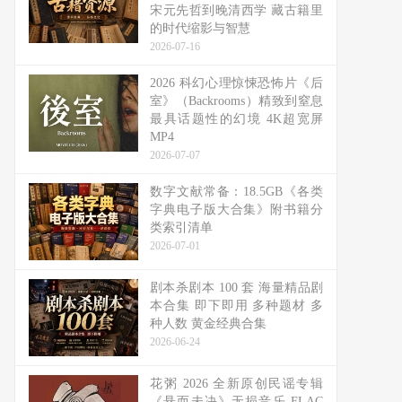
宋元先哲到晚清西学 藏古籍里
的时代缩影与智慧
2026-07-16
2026 科幻心理惊悚恐怖片《后
室》（Backrooms）精致到窒息
最具话题性的幻境 4K超宽屏
MP4
2026-07-07
数字文献常备：18.5GB《各类
字典电子版大合集》附书籍分
类索引清单
2026-07-01
剧本杀剧本 100 套 海量精品剧
本合集 即下即用 多种题材 多
种人数 黄金经典合集
2026-06-24
花粥 2026 全新原创民谣专辑
《悬而未决》无损音乐 FLAC