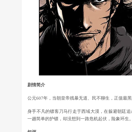
剧情简介
公元607年，当朝皇帝残暴无道、民不聊生，正值最
身手不凡的镖客刀马行走于西域大漠，在躲避朝廷追
一趟简单的护镖，却没想到一路危机起伏，险象环生