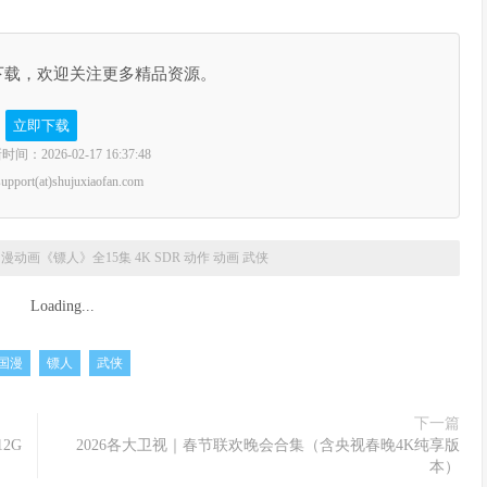
下载，欢迎关注更多精品资源。
立即下载
2026-02-17 16:37:48
rt(at)shujuxiaofan.com
漫动画《镖人》全15集 4K SDR 动作 动画 武侠
Loading...
国漫
镖人
武侠
下一篇
2G
2026各大卫视｜春节联欢晚会合集（含央视春晚4K纯享版
本）