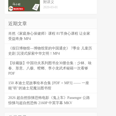
附讲义
2020-03-01
近期文章
肖然《家庭身心保健师》课程 81节身心课程 让全家
受益终身 MP4
《假日博物馆—博物馆里的中国通史》 7季全 儿童历
史剧 沉浸式探索中华文明！MP4
【珍藏版】中国功夫系列图书全30册合集：少林、咏
春、形意、八极、螳螂、李小龙武术秘籍一次看够
PDF
150 本迪士尼故事绘本合集 [PDF + MP3] —— 一座
能"听"的迪士尼魔法图书馆
2026 超自然惊悚恐怖电影《鬼上车》Passenger 公路
惊悚与超自然恐怖 2160P 中英字幕 MKV