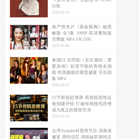
分轨
2026-06-10
港产情色片《新金瓶梅》杨思
敏版 全5集 1080P 高清重制版
完整版 MP4 10G/50G
2026-06-08
泰国GL女同剧《女生规则：禁
爱游戏》欲罢不能的香艳名场
面 绝美颜值的视觉盛宴 百合剧
集 MP4
2026-06-02
15节剪辑思维课 用剪辑思维反
推拍摄开悟 打破传统线性思维
成为真正的视觉导演
2026-05-29
台湾Youtube科普类节目 深夜保
健室 两性综艺 鸡排妹郑家纯主