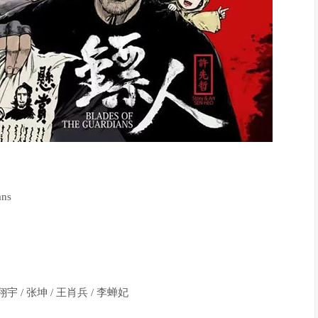
ns
黄翔宇 / 张坤 / 王肖兵 / 李蝉妃