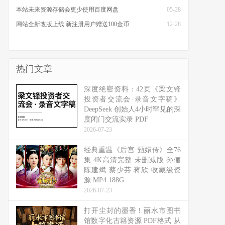
本站未来资源存储会更少使用百度网盘
05-28
网站全新改版上线 新注册用户赠送100金币
12-28
热门文章
深度绝密资料：42页《梁文锋
投资者交流会·录音文字稿》
DeepSeek 创始人4小时罕见的深
度闭门交流实录 PDF
2026-07-23
经典重温《后宫·甄嬛传》全76
集 4K高清完整 未删减版 孙俪
陈建斌 蔡少芬 蒋欣 收藏级资
源 MP4 188G
2026-07-23
打开尘封的墨香！丽水市图书
馆数字化古籍资源 PDF格式 从