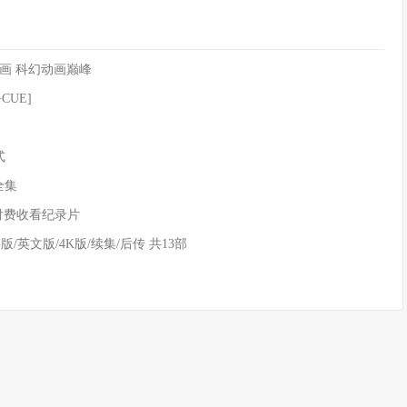
画 科幻动画巅峰
CUE]
式
全集
 付费收看纪录片
/英文版/4K版/续集/后传 共13部