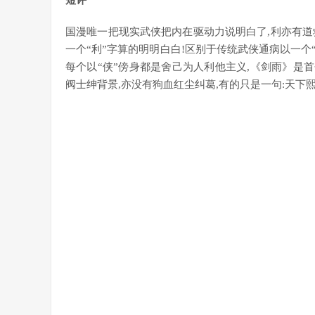
短评
国漫唯一把现实武侠把内在驱动力说明白了,利亦有道救
一个“利”字算的明明白白!区别于传统武侠通病以一个“
每个以“侠”傍身都是舍己为人利他主义,《剑雨》是首
阀士绅背景,亦没有狗血红尘纠葛,有的只是一句:天下