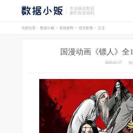
专业贩卖数据
兼职发放福利
当前位置：
数据小贩
>
其他资料
>
音乐影视
>
正文
国漫动画《镖人》全15集
2026-02-17
分