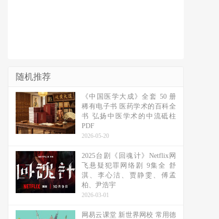
随机推荐
《中国医学大成》全套 50 册
稀有电子书 医药学术的百科全
书 弘扬中医学术的中流砥柱
PDF
2026-05-20
2025台剧《回魂计》Netflix网
飞悬疑犯罪网络剧 9集全 舒
淇、李心洁、贾静雯、傅孟
柏、尹浩宇
2026-03-01
网易云课堂 新世界网校 常用德