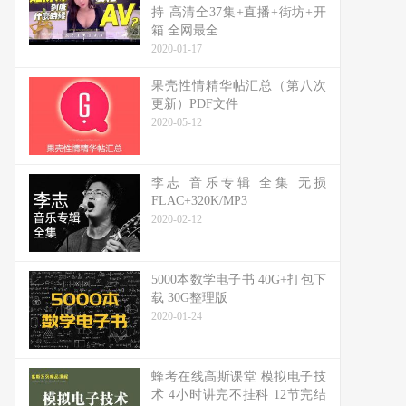
持 高清全37集+直播+街坊+开
箱 全网最全
2020-01-17
果壳性情精华帖汇总（第八次
更新）PDF文件
2020-05-12
李志 音乐专辑 全集 无损
FLAC+320K/MP3
2020-02-12
5000本数学电子书 40G+打包下
载 30G整理版
2020-01-24
蜂考在线高斯课堂 模拟电子技
术 4小时讲完不挂科 12节完结