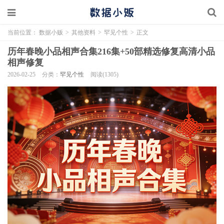
当前位置：
数据小贩
>
其他资料
>
罕见个性
>
正文
历年春晚小品相声合集216集+50部精选修复高清小品
相声修复
2026-02-25
分类：
罕见个性
阅读(1305)