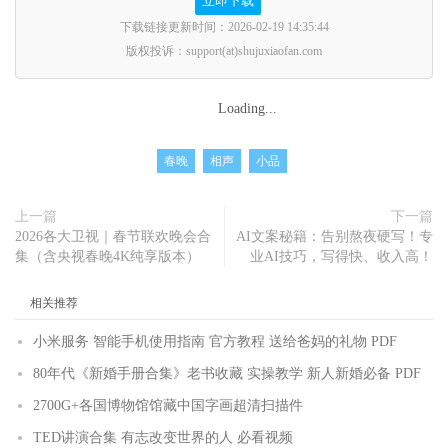
立即下载
下载链接更新时间：2026-02-19 14:35:44
版权投诉：support(at)shujuxiaofan.com
Loading...
春晚
相声
小品
上一篇
下一篇
2026各大卫视｜春节联欢晚会合
AI文案秘籍：告别熬夜硬写！专
集（含央视春晚4K纯享版本）
业AI技巧，写得快、收入高！
相关推荐
小米服务 智能手机使用指南 官方教程 送给爸妈的礼物 PDF
80年代《新婚手册合集》老书收藏 实操教学 新人新婚必备 PDF
2700G+各国博物馆馆藏中国字画超清扫描件
TED讲演合集 有志改变世界的人 必看视频