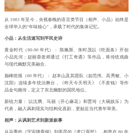
从 1983 年至今，央视春晚的语言类节目（相声、小品）始终是
全球华人的“年味核心”，承载了时代的集体记忆。
小品：从生活速写到平民史诗
黄金时代（80-90 年代）： 陈佩斯、朱时茂以《吃面条》开创
小品先河；赵丽蓉老师通过《打工奇遇》等作品，将传统戏曲
与现代幽默完美融合。
巅峰统领（00 年代）： 赵本山及其团队（如范伟、高秀敏、小
沈阳）连续多年统治舞台，《昨天今天明天》《不差钱》等作
品金句频传，定义了东北幽默的国民地位。
新锐力量： 以沈腾、马丽（开心麻花）和贾玲（大碗娱乐）为
代表，融入讽刺现实与结构化喜剧，更贴近当代青年审美。
相声：从讽刺艺术到新派叙事
从马季的《宇宙牌香烟》到姜昆的《虎口遐想》，相声在 80 年