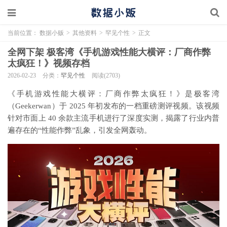
当前位置：
数据小贩
>
其他资料
>
罕见个性
>
正文
全网下架 极客湾《手机游戏性能大横评：厂商作弊
太疯狂！》视频存档
2026-02-23
分类：
罕见个性
阅读(2703)
《手机游戏性能大横评：厂商作弊太疯狂！》是极客湾
（Geekerwan）于 2025 年初发布的一档重磅测评视频。该视频
针对市面上 40 余款主流手机进行了深度实测，揭露了行业内普
遍存在的“性能作弊”乱象，引发全网轰动。