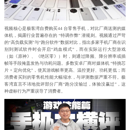
视频核心是极客湾自费购买44 台零售手机，对比厂商送测的媒
体机，揭露行业普遍存在的 “特调作弊” 潜规则。视频通过严苛
的“高负载实测”与“跑分软件”数据对比，指出多家手机厂商在识
别到测试软件时会开启“鸡血模式”，而在实际运行大型游戏
（如《原神》、《绝区零》）时，则通过降频、降分辨率或插
帧等手段掩盖发热与功耗问题。多数安卓厂商对媒体机 “特挑芯
片 + 定向优化”，使其游戏帧率更高、温控更好、功耗更低；而
消费者买到的零售机性能大幅缩水，与评测数据严重不符。极
客湾直言不讳地批评部分厂商“跑分没输过，体验没赢过”，这
种虚标行为严重误导了消费者。