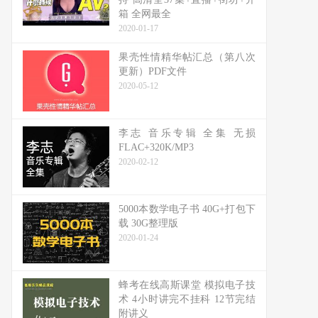
箱 全网最全
2020-01-17
果壳性情精华帖汇总（第八次
更新）PDF文件
2020-05-12
李志 音乐专辑 全集 无损
FLAC+320K/MP3
2020-02-12
5000本数学电子书 40G+打包下
载 30G整理版
2020-01-24
蜂考在线高斯课堂 模拟电子技
术 4小时讲完不挂科 12节完结
附讲义