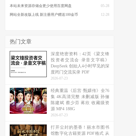
本站未来资源存储会更少使用百度网盘
05-28
网站全新改版上线 新注册用户赠送100金币
12-28
热门文章
深度绝密资料：42页《梁文锋
投资者交流会·录音文字稿》
DeepSeek 创始人4小时罕见的深
度闭门交流实录 PDF
2026-07-23
经典重温《后宫·甄嬛传》全76
集 4K高清完整 未删减版 孙俪
陈建斌 蔡少芬 蒋欣 收藏级资
源 MP4 188G
2026-07-23
打开尘封的墨香！丽水市图书
馆数字化古籍资源 PDF格式 从