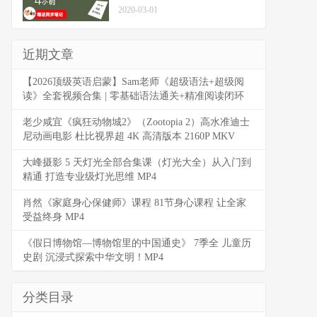
2020-03-01
近期文章
【2026顶级英语启蒙】Sam老师《超级语法+超级阅
读》全套视频合集 | 零基础语法通关+精准阅读闭环
老少咸宜《疯狂动物城2》（Zootopia 2）高水准迪士
尼动画电影 杜比视界超 4K 高清版本 2160P MKV
大峰摄影 5 天灯光全部合集课（灯光大全）从入门到
精通 打造专业级灯光思维 MP4
肖然《家庭身心保健师》课程 81节身心课程 让全家
受益终身 MP4
《假日博物馆—博物馆里的中国通史》 7季全 儿童历
史剧 沉浸式探索中华文明！MP4
分类目录