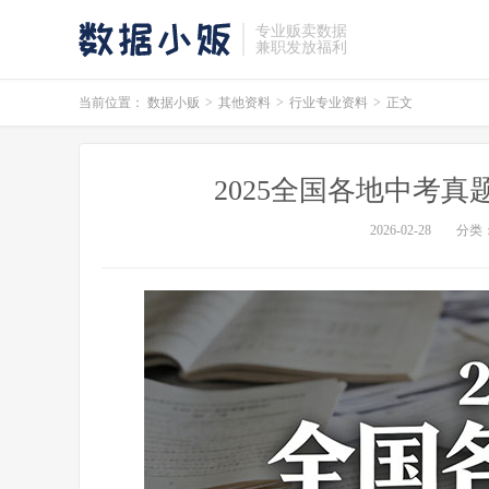
专业贩卖数据
兼职发放福利
当前位置：
数据小贩
>
其他资料
>
行业专业资料
>
正文
2025全国各地中考真
2026-02-28
分类