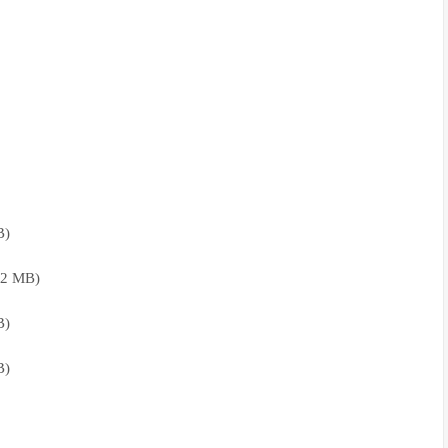
)
 MB)
)
)