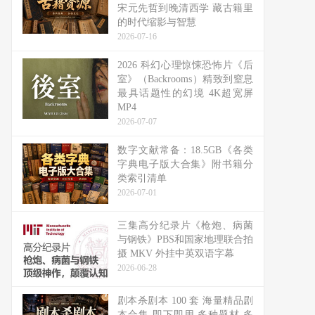
宋元先哲到晚清西学 藏古籍里
的时代缩影与智慧
2026-07-16
2026 科幻心理惊悚恐怖片《后
室》（Backrooms）精致到窒息
最具话题性的幻境 4K超宽屏
MP4
2026-07-07
数字文献常备：18.5GB《各类
字典电子版大合集》附书籍分
类索引清单
2026-07-01
三集高分纪录片《枪炮、病菌
与钢铁》PBS和国家地理联合拍
摄 MKV 外挂中英双语字幕
2026-06-28
剧本杀剧本 100 套 海量精品剧
本合集 即下即用 多种题材 多