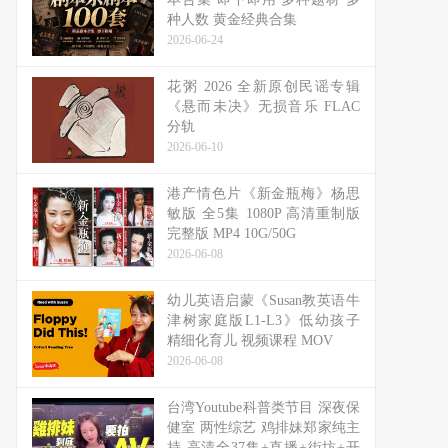
种人数 黄金经典合集
2026-06-24
花粥 2026 全新原创民谣专辑
《悬而未决》无损音乐 FLAC
分轨
2026-06-10
港产情色片《新金瓶梅》杨思
敏版 全5集 1080P 高清重制版
完整版 MP4 10G/50G
2026-06-08
幼儿英语启蒙《Susan教英语牛
津树家庭版L1-L3》低幼孩子
精细化育儿 视频课程 MOV
2026-06-08
台湾Youtube科普类节目 深夜保
健室 两性综艺 鸡排妹郑家纯主
持 高清全37集+直播+街坊+开