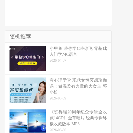
随机推荐
小甲鱼 带你学C带你飞 零基础
入门学习C语言
2020-04-07
壹心理学堂 现代女性冥想瑜伽
课：做温柔有力量的大女主 邓
小松
2026-03-09
《班得瑞20周年纪念专辑全收
藏14CD》金革唱片 经典专辑终
极收藏版本 MP3
2026-03-30