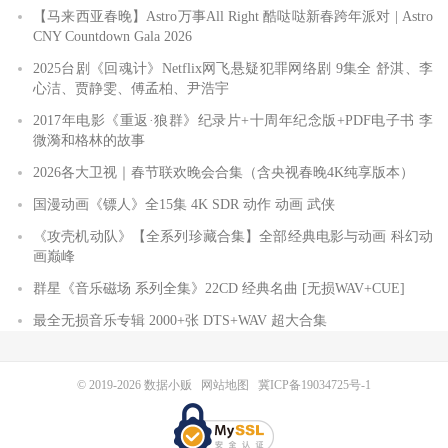
【马来西亚春晚】Astro万事All Right 酷哒哒新春跨年派对 | Astro
CNY Countdown Gala 2026
2025台剧《回魂计》Netflix网飞悬疑犯罪网络剧 9集全 舒淇、李
心洁、贾静雯、傅孟柏、尹浩宇
2017年电影《重返·狼群》纪录片+十周年纪念版+PDF电子书 李
微漪和格林的故事
2026各大卫视｜春节联欢晚会合集（含央视春晚4K纯享版本）
国漫动画《镖人》全15集 4K SDR 动作 动画 武侠
《攻壳机动队》【全系列珍藏合集】全部经典电影与动画 科幻动
画巅峰
群星《音乐磁场 系列全集》22CD 经典名曲 [无损WAV+CUE]
最全无损音乐专辑 2000+张 DTS+WAV 超大合集
© 2019-2026
数据小贩
网站地图
冀ICP备19034725号-1