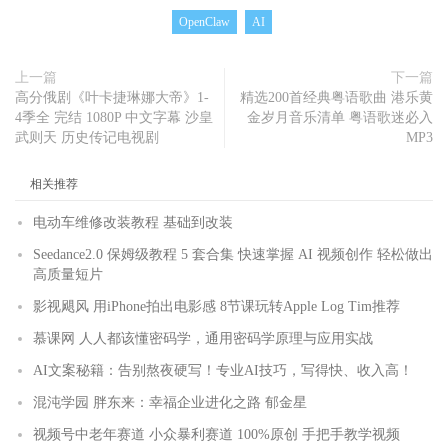
OpenClaw
AI
上一篇
下一篇
高分俄剧《叶卡捷琳娜大帝》1-
精选200首经典粤语歌曲 港乐黄
4季全 完结 1080P 中文字幕 沙皇
金岁月音乐清单 粤语歌迷必入
武则天 历史传记电视剧
MP3
相关推荐
电动车维修改装教程 基础到改装
Seedance2.0 保姆级教程 5 套合集 快速掌握 AI 视频创作 轻松做出
高质量短片
影视飓风 用iPhone拍出电影感 8节课玩转Apple Log Tim推荐
慕课网 人人都该懂密码学，通用密码学原理与应用实战
AI文案秘籍：告别熬夜硬写！专业AI技巧，写得快、收入高！
混沌学园 胖东来：幸福企业进化之路 郁金星
视频号中老年赛道 小众暴利赛道 100%原创 手把手教学视频