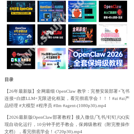
目录
【26年最新版】全网最细 OpenClaw 教学：完整安装部署+飞书
连接+白嫖LLM+无限进化框架，看完彻底学会！！！#ai #ai产
品经理 #大模型 #程序员 #llm #agent-(1080p30).mp4
【2026最新版OpenClaw部署教程】接入微信⧸飞书⧸钉钉⧸QQ实
现自动化运行，10分钟手把手教会，保姆级教程（附完整操作
文档），看完彻底学会！-(720p30).mp4