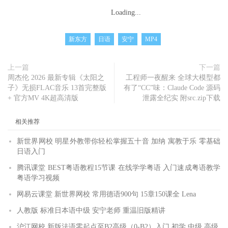
Loading...
新东方
日语
安宁
MP4
上一篇
下一篇
周杰伦 2026 最新专辑《太阳之
工程师一夜醒来 全球大模型都
子》无损FLAC音乐 13首完整版
有了“CC”味：Claude Code 源码
+ 官方MV 4K超高清版
泄露全纪实 附src.zip下载
相关推荐
新世界网校 明星外教带你轻松掌握五十音 加纳 寓教于乐 零基础
日语入门
腾讯课堂 BEST粤语教程15节课 在线学学粤语 入门速成粤语教学
粤语学习视频
网易云课堂 新世界网校 常用德语900句 15章150课全 Lena
人教版 标准日本语中级 安宁老师 重温旧版精讲
沪江网校 新版法语零起点至B2高级（0-B2）入门 初学 中级 高级