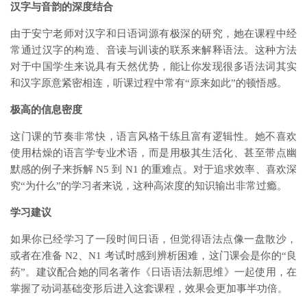
汉字与音韵的深度结合
由于安宁老师对汉字和日语词源有极深的研究，她在课程中经
常通过汉字的构造、音读与训读的联系来解释语法。这种方法
对于中国学生来说具有天然优势，能让你发现很多语法词其实
和汉字原意紧密相连，听课过程中常有“原来如此”的顿悟感。
极高的信息密度
这门课的节奏非常快，语言风格干练且富有逻辑性。她不喜欢
使用枯燥的语言学专业术语，而是用极其生活化、甚至带点幽
默感的例子来拆解 N5 到 N1 的重难点。对于追求效率、喜欢深
究“为什么”的学习者来说，这种高浓度的知识输出非常过瘾。
学习建议
如果你已经学习了一段时间日语，但觉得语法点像一盘散沙，
或者在准备 N2、N1 考试时感到辨析困难，这门课会是你的“良
药”。建议配合她的同名著作《日语语法新思维》一起使用，在
掌握了动词基础变形后进入这套课程，效果会更加事半功倍。