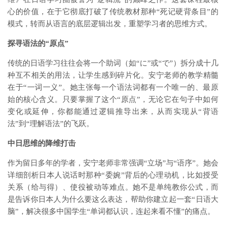
心的价值，在于它彻底打破了传统教材那种“死记硬背条目”的
模式，转而从语言的底层逻辑出发，重塑学习者的思维方式。
探寻语法的“原点”
传统的日语学习往往会将一个助词（如“に”或“で”）拆分成十几
种互不相关的用法，让学生感到碎片化。安宁老师的教学精髓
在于“一词一义”。她主张每一个语法词都有一个唯一的、最原
始的核心含义。只要掌握了这个“原点”，无论它在句子中如何
变化或延伸，你都能通过逻辑推导出来，从而实现从“背语
法”到“理解语法”的飞跃。
中日思维的降维打击
作为留日多年的学者，安宁老师非常强调“立场”与“语序”。她会
详细剖析日本人说话时那种“委婉”背后的心理动机，比如授受
关系（给与得）、使役被动等难点。她不是单纯教你公式，而
是告诉你日本人为什么要这么表达，帮助你建立起一套“日语大
脑”，解决很多中国学生“单词都认识，连起来看不懂”的痛点。