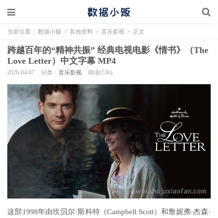
当前位置：
数据小贩
>
其他资料
>
音乐影视
>
正文
跨越百年的“精神共振” 经典电视电影《情书》（The
Love Letter）中文字幕 MP4
2026-04-07
分类：
音乐影视
阅读(536)
这部1998年由坎贝尔·斯科特（Campbell Scott）和詹妮弗·杰森·