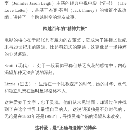
李（Jennifer Jason Leigh）主演的经典电视电影《情书》（The
Love Letter），是基于杰克·芬利（Jack Finney）的短篇小说改
编，讲述了一个跨越时空的笔友故事。
跨越百年的“精神共振”
电影的核心在于那张具有魔力的古董桌，它成为了连接19世纪
末与20世纪末的隧道。比起科幻式的穿越，这更像是一场纯粹
的心灵邂逅。
Scott（现代）： 处于一段看似平稳但缺乏火花的感情中，内心
渴望某种无法言说的深刻。
Lizzie（过去）： 生活在一个礼教森严的时代，她的才华、灵气
和独立思想在当时显得格格不入。
这种爱始于文字，忠于灵魂。他们从未见过面，却通过信件找
到了在这个世界上最懂自己的人。这说明孤独是不分时代的，
无论是在1863年还是1998年，寻找灵魂伴侣的渴望从未改变。
这种爱，是“正确与遗憾”的博弈