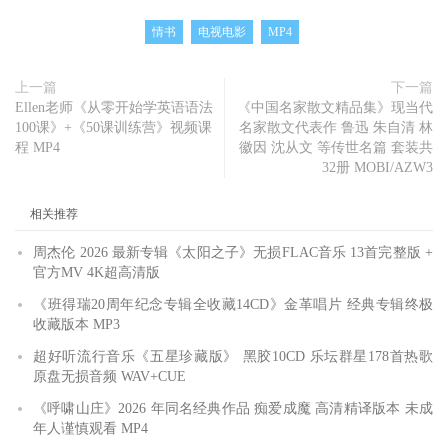
情书
电视电影
MP4
上一篇
下一篇
Ellen老师《从零开始学英语语法
《中国名家散文精品集》现当代
100课》+《50课训练营》视频课
名家散文代表作 鲁迅 朱自清 林
程 MP4
徽因 沈从文 等传世名篇 套装共
32册 MOBI/AZW3
相关推荐
周杰伦 2026 最新专辑《太阳之子》无损FLAC音乐 13首完整版 +
官方MV 4K超高清版
《班得瑞20周年纪念专辑全收藏14CD》金革唱片 经典专辑终极
收藏版本 MP3
超好听流行音乐《五星珍藏版》 黑胶10CD 乐坛群星178首热歌
原盘无损音频 WAV+CUE
《呼啸山庄》2026 年同名经典作品 痴爱成魔 高清精译版本 未成
年人谨慎观看 MP4