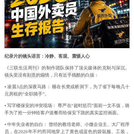
纪录片的镜头语言：冷静、客观、震慑人心
《三联生活周刊》的制作团队保持了顶尖媒体的克制与深沉。
镜头里没有刻意的煽情，只有近乎残酷的白描：
•
凌晨3点的深夜马路： 睡在长凳或桥洞下，为了省下每晚几十
元房租的“全职骑手”。
•
写字楼保安的冲突现场： 尊严在“超时惩罚”面前一文不值，骑
手为了抢一分钟给客户送餐而给保安下跪的真实监控画面。
•
中年失业者的自白： 曾经的教培老师、小微企业主、大厂程序
员，在2026年不约而同地穿上了黄色或蓝色的袋鼠服、工装，