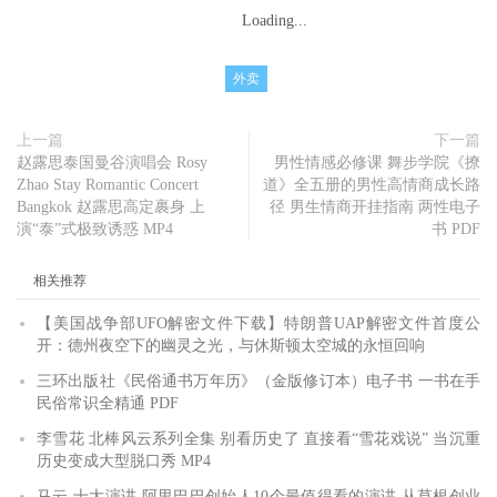
Loading...
外卖
上一篇
下一篇
赵露思泰国曼谷演唱会 Rosy
男性情感必修课 舞步学院《撩
Zhao Stay Romantic Concert
道》全五册的男性高情商成长路
Bangkok 赵露思高定裹身 上
径 男生情商开挂指南 两性电子
演“泰”式极致诱惑 MP4
书 PDF
相关推荐
【美国战争部UFO解密文件下载】特朗普UAP解密文件首度公
开：德州夜空下的幽灵之光，与休斯顿太空城的永恒回响
三环出版社《民俗通书万年历》（金版修订本）电子书 一书在手
民俗常识全精通 PDF
李雪花 北棒风云系列全集 别看历史了 直接看“雪花戏说” 当沉重
历史变成大型脱口秀 MP4
马云 十大演讲 阿里巴巴创始人10个最值得看的演讲 从草根创业