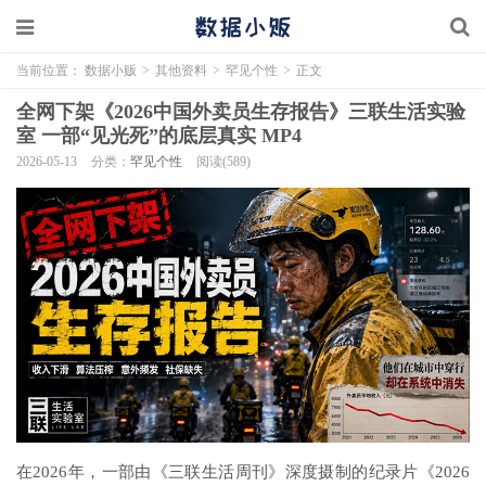
当前位置：
数据小贩
>
其他资料
>
罕见个性
>
正文
全网下架《2026中国外卖员生存报告》三联生活实验
室 一部“见光死”的底层真实 MP4
2026-05-13
分类：
罕见个性
阅读(589)
在2026年，一部由《三联生活周刊》深度摄制的纪录片《2026