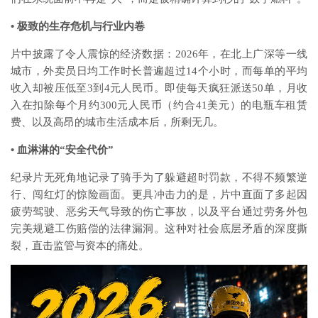
•
极致的生存危机与行业内卷
片中披露了令人震惊的经济数据：2026年，在北上广深等一线
城市，外卖员日均工作时长普遍超过14个小时，而每单的平均
收入却被压低至3到4元人民币。即使每天疯狂派送50单，月收
入在扣除每个月约300元人民币（约合41美元）的电瓶车租赁
费、以及高昂的城市生活成本后，所剩无几。
•
血淋淋的“安全代价”
纪录片无死角地记录了骑手为了躲避超时罚款，不得不频繁逆
行、闯红灯的惊险画面。更具冲击力的是，片中直面了多起因
疲劳驾驶、恶劣天气导致的伤亡事故，以及平台通过劳务外包
完美规避工伤赔偿的法律漏洞。这种对社会底层矛盾的深度撕
裂，直击监管与资本的痛处。