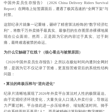
中国外卖员生存报告》（2026 China Delivery Riders Survival
Report）在网络上短暂露面后，遭遇了极其迅速的“全网下架”与
封禁。
这部纪录片就像一记重锤，砸碎了精密算法粉饰的“数字经济红
利”，将数千万外卖骑手最真实、最惨烈的生存图景赤裸裸地展
现在公众面前。然而，正是因为它的内容过于真实、过于刺
痛，最终难逃被禁的命运。
为什么它触碰了红线？（核心看点与被禁原因）
《2026中国外卖员生存报告》之所以在极短时间内遭到全网封
禁，是因为它不仅记录了苦难，更直指苦难背后的系统性结构
问题：
•
算法的终极压榨与“逆向进化”
纪录片清晰地展现了2026年外卖平台算法对人性的极限逼迫。
由于宏观经济环境变化，大量失业人口涌入外卖行业，导致运
力严重过剩。平台借此进一步压缩单价、缩短配送时间。骑手
们在系统面前不再是“人”，而是被精确计算到秒的“数字燃料”。