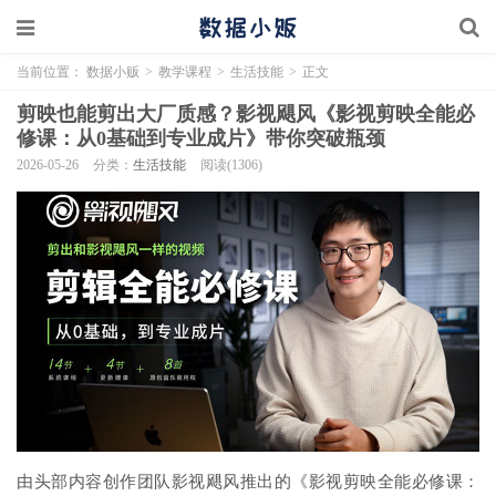
当前位置：
数据小贩
>
教学课程
>
生活技能
>
正文
剪映也能剪出大厂质感？影视飓风《影视剪映全能必
修课：从0基础到专业成片》带你突破瓶颈
2026-05-26
分类：
生活技能
阅读(1306)
由头部内容创作团队影视飓风推出的《影视剪映全能必修课：