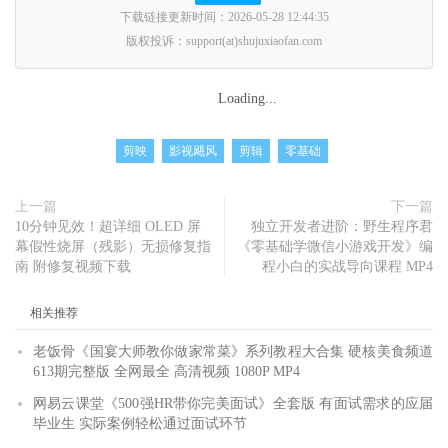
下载链接更新时间：2026-05-28 12:44:35
版权投诉：support(at)shujuxiaofan.com
Loading...
剪映
影视飓风
剪辑
零基础
上一篇
下一篇
10分钟见效！超详细 OLED 屏
独立开发者进阶：野生程序君
幕假性烧屏（残影）无损修复指
《零基础学微信小游戏开发》编
南 附修复视频下载
程小白的实战导向课程 MP4
相关推荐
老饭骨《国宴大师教你做家常菜》系列教程大合集 硬核美食频道
613期完整版 全网最全 高清视频 1080P MP4
网易云课堂《500强HR带你完美面试》全套版 有面试需求的应届
毕业生 实际案例轻松通过面试环节