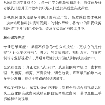
从0基础到专业成片》，是一门专为视频剪辑新手、自媒体爱好
者以及想提升工作效率的职场人打造的高质量实战课程。
影视飓风团队凭借多年的顶级商业广告、高质感自媒体视频
（如B站硬核科技/测评视频）的制作经验，将专业的影视级剪
辑思维“下放”到门槛更低、普及度极高的剪映工具中。
核心课程亮点
专业思维赋能： 课程不仅教你“怎么点按钮”，更核心的是传
授“为什么要这样剪”。将大厂的导演思维、视听语言、节奏控
制等专业影视逻辑，用通俗易懂的方式融入到剪映的操作中。
全流程覆盖： 真正做到“从0到1”。从最初的脚本梳理、素材整
理，到粗剪、精剪、声音设计、调色包装，直至最后的导出与
多平台发布，提供全链路的保姆级教学。
实战案例驱动： 抛弃枯燥的纯理论，课程全程结合影视飓风团
队工业化的实战案例或精选的自媒体爆款案例，带你直接上手
拆解和组装视频。