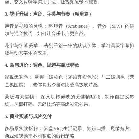
剪、交叉剪辑等实用手法，让视频流畅不拖沓。
3. 视听升级：声音、字幕与节奏（精剪篇）
声音是视频的灵魂： 环境音（Ambience）、音效（SFX）的添
加与混音技巧，如何让音乐卡点更自然。
花字与字幕美学： 告别千篇一律的默认字体，学习高级字幕排
版与动态字体的应用。
4. 质感进阶：调色、滤镜与蒙版特效
影视级调色： 掌握一级校色（还原真实色彩）与二级调色（营
造氛围感），教你调出冷暖对比或高级胶片感。
蒙版与关键帧： 深入玩转剪映的关键帧功能，制作自定义转
场、局部打码、无缝转场等高级视觉效果。
5. 商业实战与成片交付
多场景实战拆解： 涵盖Vlog生活记录、知识口播、剧情短片、
商业短视频等不同赛道的剪辑策略。