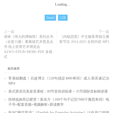
Loading...
Daniel
口语
上一篇
下一篇
译林《伟大的博物馆》系列丛书
《内核恐慌》中文极客界独立播
（全套31册）重量级艺术普及丛
客节目 2014-2025 全部内容 MP3
书 纸上世界艺术博览会
AZW3+EPUB+MOBI+PDF 多格
式
相关推荐
零基础翻盘！吕超博士《120句搞定4000单词》成人英语速记法
MP4
美式英语完美发音课程：89节音块训练课 + 35节国际音标精讲课
拒绝低效死记硬背！新东方《100个句子记完7000个雅思单词》电
子书+配套音频+视频解析+跟读教学
告别“哑巴英语”《English for Everyday Activities》让你开口就能