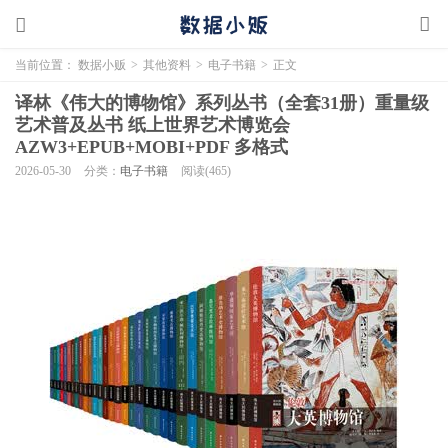
当前位置：
数据小贩
>
其他资料
>
电子书籍
>
正文
译林《伟大的博物馆》系列丛书（全套31册）重量级
艺术普及丛书 纸上世界艺术博览会
AZW3+EPUB+MOBI+PDF 多格式
2026-05-30
分类：
电子书籍
阅读(465)