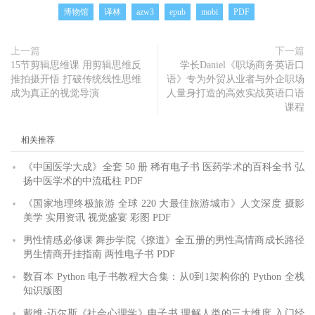
博物馆
译林
azw3
epub
mobi
PDF
上一篇
下一篇
15节剪辑思维课 用剪辑思维反
学长Daniel《职场商务英语口
推拍摄开悟 打破传统线性思维
语》专为外贸从业者与外企职场
成为真正的视觉导演
人量身打造的高效实战英语口语
课程
相关推荐
《中国医学大成》全套 50 册 稀有电子书 医药学术的百科全书 弘
扬中医学术的中流砥柱 PDF
《国家地理终极旅游 全球 220 大最佳旅游城市》人文深度 摄影
美学 实用资讯 视觉盛宴 彩图 PDF
男性情感必修课 舞步学院《撩道》全五册的男性高情商成长路径
男生情商开挂指南 两性电子书 PDF
数百本 Python 电子书教程大合集：从0到1架构你的 Python 全栈
知识版图
戴维·迈尔斯《社会心理学》电子书 理解人类的三大维度 入门经