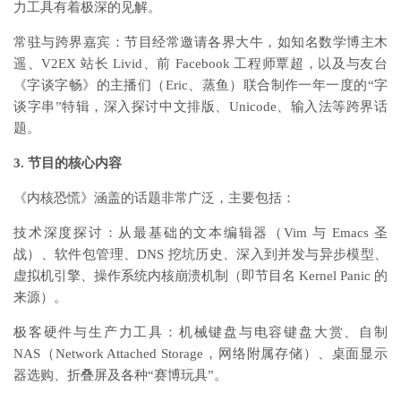
力工具有着极深的见解。
常驻与跨界嘉宾：节目经常邀请各界大牛，如知名数学博主木
遥、V2EX 站长 Livid、前 Facebook 工程师覃超，以及与友台
《字谈字畅》的主播们（Eric、蒸鱼）联合制作一年一度的“字
谈字串”特辑，深入探讨中文排版、Unicode、输入法等跨界话
题。
3. 节目的核心内容
《内核恐慌》涵盖的话题非常广泛，主要包括：
技术深度探讨：从最基础的文本编辑器（Vim 与 Emacs 圣
战）、软件包管理、DNS 挖坑历史、深入到并发与异步模型、
虚拟机引擎、操作系统内核崩溃机制（即节目名 Kernel Panic 的
来源）。
极客硬件与生产力工具：机械键盘与电容键盘大赏、自制
NAS（Network Attached Storage，网络附属存储）、桌面显示
器选购、折叠屏及各种“赛博玩具”。