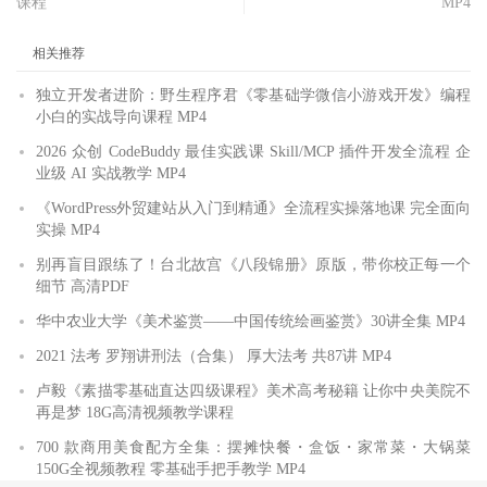
课程
MP4
相关推荐
独立开发者进阶：野生程序君《零基础学微信小游戏开发》编程
小白的实战导向课程 MP4
2026 众创 CodeBuddy 最佳实践课 Skill/MCP 插件开发全流程 企
业级 AI 实战教学 MP4
《WordPress外贸建站从入门到精通》全流程实操落地课 完全面向
实操 MP4
别再盲目跟练了！台北故宫《八段锦册》原版，带你校正每一个
细节 高清PDF
华中农业大学《美术鉴赏——中国传统绘画鉴赏》30讲全集 MP4
2021 法考 罗翔讲刑法（合集） 厚大法考 共87讲 MP4
卢毅《素描零基础直达四级课程》美术高考秘籍 让你中央美院不
再是梦 18G高清视频教学课程
700 款商用美食配方全集：摆摊快餐・盒饭・家常菜・大锅菜
150G全视频教程 零基础手把手教学 MP4