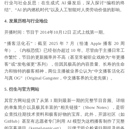
行业与社会反思：在生成式 AI 爆发后，深入探讨“编程的终
结”、“AI 的内燃机时代”以及人工智能对人类劳动价值的影响。
4. 发展历程与行业地位
开播时间：节目于 2014年10月12日 正式上线第一期。
“播客活化石”：截至 2025 年 7 月（恰逢 Apple 播客 20 周
年），《内核恐慌》已经创办超过 10 年。尽管由于主播日常工
作繁忙，节目的更新频率并不高（甚至常被听众戏称为“年更播
客”或“发电催更”系列），但因其极高的内容质量、长寿的生命
力和独特的极客精神，两位主播被业界公认为“中文播客活化石
与真 OG”（Original Gangster，中文播客界的元老先驱）。
5. 衍生与官方网站
其官方网站提供了从第 1 期到最新一期的完整节目音频、详细
的单集简介以及极其丰富的“相关链接”（Show Notes），是听
众查找往期技术资料和极客好物的宝库。此外，开源社区（如
GitHub）甚至有志愿者专门利用 AI 模型为这档播客制作了完整
的字幕项目（kernel-panic-srt），以便于听众检索往期提及的各