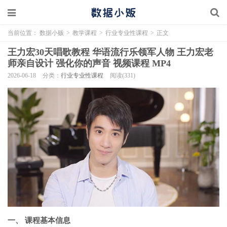
当前位置：
数据小贩
>
教学课程
>
行业专业性课程
>
正文
王力宏30天唱歌教程 华语流行乐领军人物 王力宏老
师亲自设计 强化你的声音 视频课程 MP4
2026-06-18
分类：
行业专业性课程
阅读(331)
一、 课程基本信息