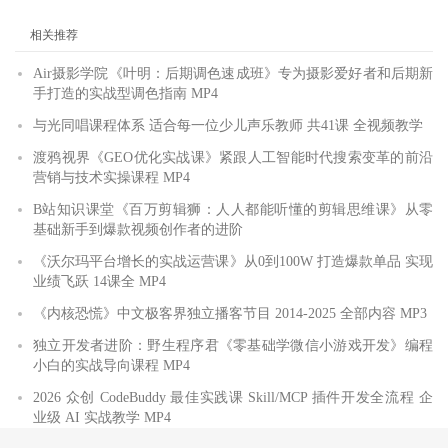
相关推荐
Air摄影学院《叶明：后期调色速成班》专为摄影爱好者和后期新
手打造的实战型调色指南 MP4
与光同唱课程体系 适合每一位少儿声乐教师 共41课 全视频教学
渡鸦视界《GEO优化实战课》紧跟人工智能时代搜索变革的前沿
营销与技术实操课程 MP4
B站知识课堂《百万剪辑狮：人人都能听懂的剪辑思维课》从零
基础新手到爆款视频创作者的进阶
《沃尔玛平台增长的实战运营课》从0到100W 打造爆款单品 实现
业绩飞跃 14课全 MP4
《内核恐慌》中文极客界独立播客节目 2014-2025 全部内容 MP3
独立开发者进阶：野生程序君《零基础学微信小游戏开发》编程
小白的实战导向课程 MP4
2026 众创 CodeBuddy 最佳实践课 Skill/MCP 插件开发全流程 企
业级 AI 实战教学 MP4