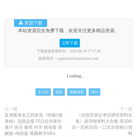
资源下载
本站资源完全免费下载，欢迎关注更多精品资源。
立即下载
下载链接更新时间：2026-06-18 17:17:46
版权投诉：support(at)shujuxiaofan.com
Loading...
王力宏
唱歌
视频课程
MP4
上一篇
下一篇
亚洲瘦身女王郑多燕《终极S瘦
《全国导游证考试课程资料合
身操》边跳边瘦 凹凸任你掌控
集》超详细资料大合集 笔试科
暴汗 快乐 极简 科学 精准瘦 讲
目一至科目四 + 口试全部核心资
解版+纯练版 视频教学MP4
料