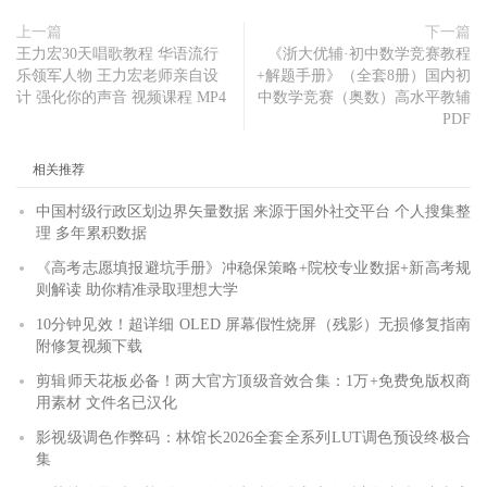
上一篇
下一篇
王力宏30天唱歌教程 华语流行
《浙大优辅·初中数学竞赛教程
乐领军人物 王力宏老师亲自设
+解题手册》（全套8册）国内初
计 强化你的声音 视频课程 MP4
中数学竞赛（奥数）高水平教辅
PDF
相关推荐
中国村级行政区划边界矢量数据 来源于国外社交平台 个人搜集整
理 多年累积数据
《高考志愿填报避坑手册》冲稳保策略+院校专业数据+新高考规
则解读 助你精准录取理想大学
10分钟见效！超详细 OLED 屏幕假性烧屏（残影）无损修复指南
附修复视频下载
剪辑师天花板必备！两大官方顶级音效合集：1万+免费免版权商
用素材 文件名已汉化
影视级调色作弊码：林馆长2026全套全系列LUT调色预设终极合
集