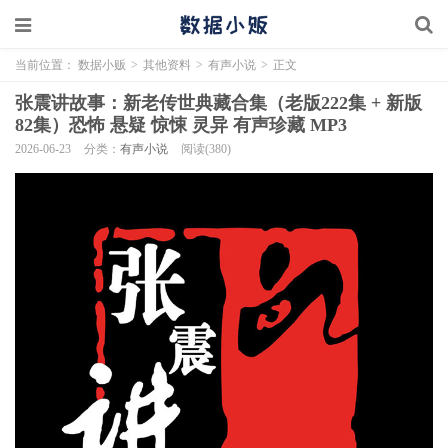
当前位置：
数据小贩
>
其他资料
>
有声小说
>
正文
张震讲故事：新老传世典藏合集（老版222集 + 新版
82集）恐怖 悬疑 惊悚 灵异 有声珍藏 MP3
2026-06-23
分类：
有声小说
阅读(380)