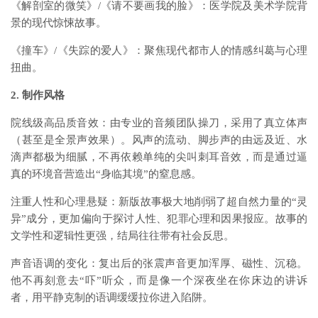
《解剖室的微笑》/《请不要画我的脸》：医学院及美术学院背
景的现代惊悚故事。
《撞车》/《失踪的爱人》：聚焦现代都市人的情感纠葛与心理
扭曲。
2. 制作风格
院线级高品质音效：由专业的音频团队操刀，采用了真立体声
（甚至是全景声效果）。风声的流动、脚步声的由远及近、水
滴声都极为细腻，不再依赖单纯的尖叫刺耳音效，而是通过逼
真的环境音营造出“身临其境”的窒息感。
注重人性和心理悬疑：新版故事极大地削弱了超自然力量的“灵
异”成分，更加偏向于探讨人性、犯罪心理和因果报应。故事的
文学性和逻辑性更强，结局往往带有社会反思。
声音语调的变化：复出后的张震声音更加浑厚、磁性、沉稳。
他不再刻意去“吓”听众，而是像一个深夜坐在你床边的讲诉
者，用平静克制的语调缓缓拉你进入陷阱。