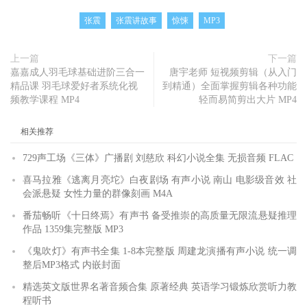
张震
张震讲故事
惊悚
MP3
上一篇
下一篇
嘉嘉成人羽毛球基础进阶三合一
唐宇老师 短视频剪辑（从入门
精品课 羽毛球爱好者系统化视
到精通）全面掌握剪辑各种功能
频教学课程 MP4
轻而易简剪出大片 MP4
相关推荐
729声工场《三体》广播剧 刘慈欣 科幻小说全集 无损音频 FLAC
喜马拉雅《逃离月亮坨》白夜剧场 有声小说 南山 电影级音效 社
会派悬疑 女性力量的群像刻画 M4A
番茄畅听《十日终焉》有声书 备受推崇的高质量无限流悬疑推理
作品 1359集完整版 MP3
《鬼吹灯》有声书全集 1-8本完整版 周建龙演播有声小说 统一调
整后MP3格式 内嵌封面
精选英文版世界名著音频合集 原著经典 英语学习锻炼欣赏听力教
程听书