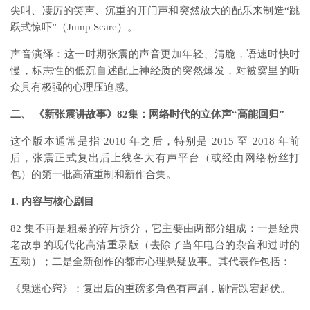
尖叫、凄厉的笑声、沉重的开门声和突然放大的配乐来制造“跳
跃式惊吓”（Jump Scare）。
声音演绎：这一时期张震的声音更加年轻、清脆，语速时快时
慢，标志性的低沉自述配上神经质的突然爆发，对被窝里的听
众具有极强的心理压迫感。
二、 《新张震讲故事》82集：网络时代的立体声“高能回归”
这个版本通常是指 2010 年之后，特别是 2015 至 2018 年前
后，张震正式复出后上线各大有声平台（或经由网络粉丝打
包）的第一批高清重制和新作合集。
1. 内容与核心剧目
82 集不再是粗暴的碎片拆分，它主要由两部分组成：一是经典
老故事的现代化高清重录版（去除了当年电台的杂音和过时的
互动）；二是全新创作的都市心理悬疑故事。其代表作包括：
《鬼迷心窍》：复出后的重磅多角色有声剧，剧情跌宕起伏。