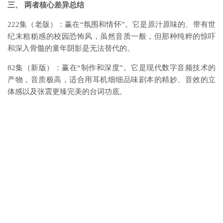
三、 两者核心差异总结
222集（老版）：赢在“氛围和情怀”。它是原汁原味的、带有世
纪末粗粝感的校园恐怖风，虽然音质一般，但那种纯粹的惊吓
和深入骨髓的童年阴影是无法替代的。
82集（新版）：赢在“制作和深度”。它是现代数字音频技术的
产物，音质极高，适合用耳机细细品味剧本的精妙、音效的立
体感以及张震更臻完美的台词功底。