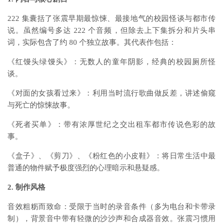
222 集囊括了张震早期最惊悚、最接地气的校园怪谈与都市传
说。虽然编号多达 222 个音频，但除去上下集拆分和片头串
词，实际包含了约 80 个独立故事。其代表作包括：
《红馒头绿馒头》：无数人的童年阴影，经典的校园厕所怪
谈。
《对面的女孩看过来》：利用当时流行歌曲做反差，讲述偷窥
与死亡的惊悚故事。
《死者买单》：带有浓厚世纪之交出租车都市传说色彩的故
事。
《盒子》、《剪刀》、《粉红色的小皮鞋》：将日常生活中最
普通的物件赋予极度强烈的心理暗示和悬疑感。
2. 制作风格
音效粗粝而致命：受限于当时的录音条件（多为电台和卡带录
制），背景音中带有轻微的沙沙声和合成器音效。张震习惯用