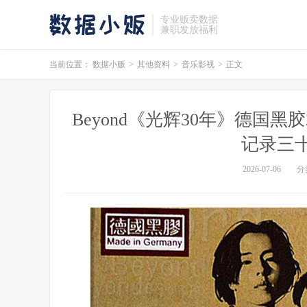
专业贩卖数据
兼职发放福利
当前位置：
数据小贩
>
其他资料
>
音乐影视
>
正文
Beyond《光辉30年》德国黑胶
记录三
2026-07-06
分