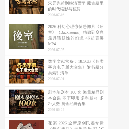
宋元先哲到晚清西学 藏古籍里
的时代缩影与智慧
2026-07-16
2026 科幻心理惊悚恐怖片《后
室》（Backrooms）精致到窒息
最具话题性的幻境 4K超宽屏
MP4
2026-07-07
数字文献常备：18.5GB《各类
字典电子版大合集》附书籍分
类索引清单
2026-07-01
剧本杀剧本 100 套 海量精品剧
本合集 即下即用 多种题材 多
种人数 黄金经典合集
2026-06-24
花粥 2026 全新原创民谣专辑
《悬而未决》无损音乐 FLAC