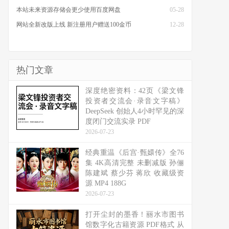
本站未来资源存储会更少使用百度网盘
05-28
网站全新改版上线 新注册用户赠送100金币
12-28
热门文章
深度绝密资料：42页《梁文锋
投资者交流会·录音文字稿》
DeepSeek 创始人4小时罕见的深
度闭门交流实录 PDF
2026-07-23
经典重温《后宫·甄嬛传》全76
集 4K高清完整 未删减版 孙俪
陈建斌 蔡少芬 蒋欣 收藏级资
源 MP4 188G
2026-07-23
打开尘封的墨香！丽水市图书
馆数字化古籍资源 PDF格式 从