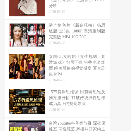
分轨
2026-06-10
港产情色片《新金瓶梅》杨思
敏版 全5集 1080P 高清重制版
完整版 MP4 10G/50G
2026-06-08
泰国GL女同剧《女生规则：禁
爱游戏》欲罢不能的香艳名场
面 绝美颜值的视觉盛宴 百合剧
集 MP4
2026-06-02
15节剪辑思维课 用剪辑思维反
推拍摄开悟 打破传统线性思维
成为真正的视觉导演
2026-05-29
台湾Youtube科普类节目 深夜保
健室 两性综艺 鸡排妹郑家纯主