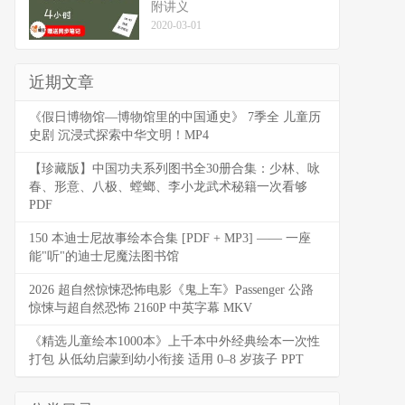
附讲义
2020-03-01
近期文章
《假日博物馆—博物馆里的中国通史》 7季全 儿童历
史剧 沉浸式探索中华文明！MP4
【珍藏版】中国功夫系列图书全30册合集：少林、咏
春、形意、八极、螳螂、李小龙武术秘籍一次看够
PDF
150 本迪士尼故事绘本合集 [PDF + MP3] —— 一座
能"听"的迪士尼魔法图书馆
2026 超自然惊悚恐怖电影《鬼上车》Passenger 公路
惊悚与超自然恐怖 2160P 中英字幕 MKV
《精选儿童绘本1000本》上千本中外经典绘本一次性
打包 从低幼启蒙到幼小衔接 适用 0–8 岁孩子 PPT