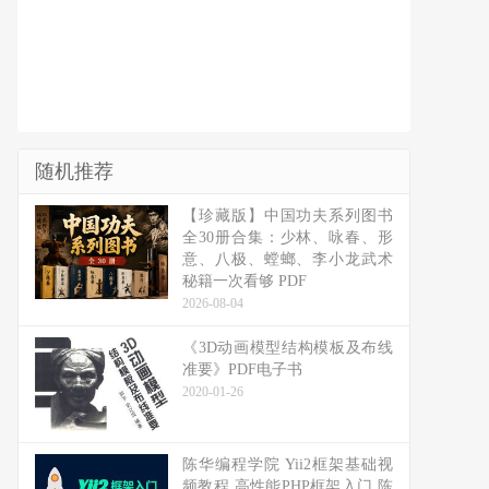
随机推荐
【珍藏版】中国功夫系列图书
全30册合集：少林、咏春、形
意、八极、螳螂、李小龙武术
秘籍一次看够 PDF
2026-08-04
《3D动画模型结构模板及布线
准要》PDF电子书
2020-01-26
陈华编程学院 Yii2框架基础视
频教程 高性能PHP框架入门 陈