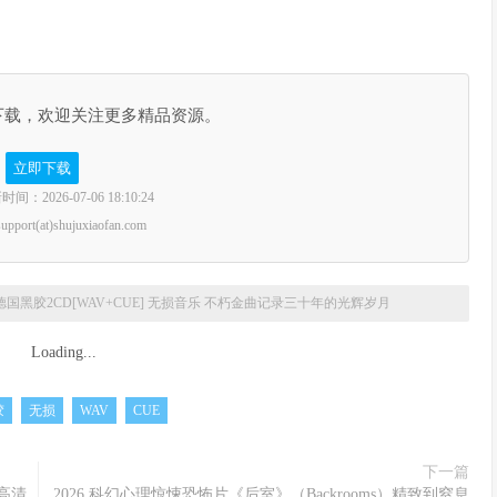
下载，欢迎关注更多精品资源。
立即下载
2026-07-06 18:10:24
rt(at)shujuxiaofan.com
》德国黑胶2CD[WAV+CUE] 无损音乐 不朽金曲记录三十年的光辉岁月
Loading...
胶
无损
WAV
CUE
下一篇
 高清
2026 科幻心理惊悚恐怖片《后室》（Backrooms）精致到窒息