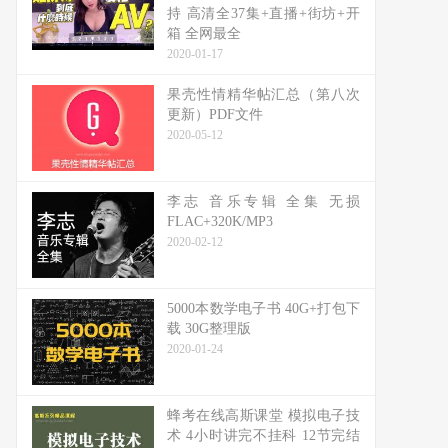
持 高清全37集+直播+街坊+开
箱 全网最全
2020-01-17
果壳性情精华帖汇总（第八次
更新）PDF文件
2020-05-12
李志 音乐专辑 全集 无损
FLAC+320K/MP3
2020-02-12
5000本数学电子书 40G+打包下
载 30G整理版
2020-01-24
蜂考在线高斯课堂 模拟电子技
术 4小时讲完不挂科 12节完结