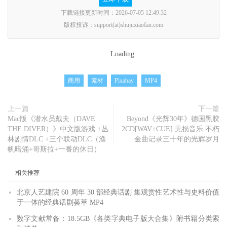
下载链接更新时间：2026-07-05 12:49:32
版权投诉：support(at)shujuxiaofan.com
Loading...
商用
素材
Pixabay
MP4
上一篇
下一篇
Mac版《潜水员戴夫（DAVE
Beyond《光辉30年》德国黑胶
THE DIVER）》中文版游戏 +丛
2CD[WAV+CUE] 无损音乐 不朽
林剧情DLC +三个联动DLC（渔
金曲记录三十年的光辉岁月
帆暗涌+哥斯拉+一番的休日）
相关推荐
北京人艺建院 60 周年 30 部经典话剧 集观赏性艺术性与史料价值
于一体的经典话剧荟萃 MP4
数字文献常备：18.5GB《各类字典电子版大合集》附书籍分类索