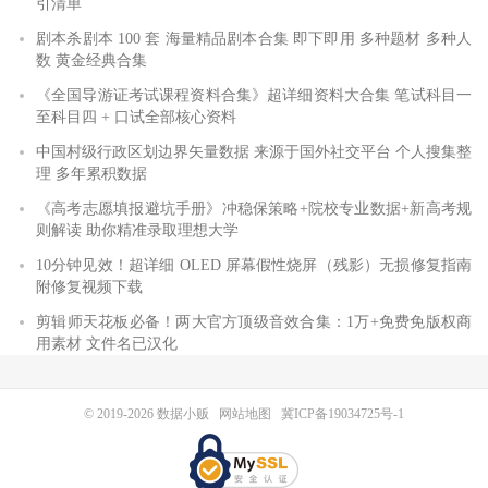
引清单
剧本杀剧本 100 套 海量精品剧本合集 即下即用 多种题材 多种人
数 黄金经典合集
《全国导游证考试课程资料合集》超详细资料大合集 笔试科目一
至科目四 + 口试全部核心资料
中国村级行政区划边界矢量数据 来源于国外社交平台 个人搜集整
理 多年累积数据
《高考志愿填报避坑手册》冲稳保策略+院校专业数据+新高考规
则解读 助你精准录取理想大学
10分钟见效！超详细 OLED 屏幕假性烧屏（残影）无损修复指南
附修复视频下载
剪辑师天花板必备！两大官方顶级音效合集：1万+免费免版权商
用素材 文件名已汉化
© 2019-2026
数据小贩
网站地图
冀ICP备19034725号-1