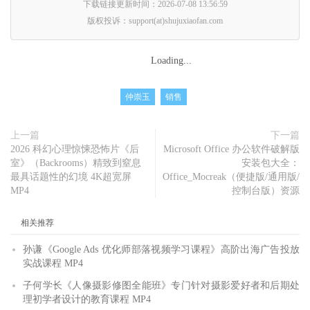
下载链接更新时间：2026-07-08 13:56:59
版权投诉：support(at)shujuxiaofan.com
Loading...
仲崇玉
销售
上一篇
下一篇
2026 科幻心理惊悚恐怖片《后
Microsoft Office 办公软件破解版
室》（Backrooms）精致到窒息
安装包大全：
最具话题性的幻境 4K超宽屏
Office_Mocreak（便捷版/通用版/
MP4
控制台版）资源
相关推荐
孙谦《Google Ads 优化师部落视频学习课程》高阶出海广告投放
实战课程 MP4
子何学长《人像摄影修图全能班》专门针对摄影爱好者和后期处
理初学者设计的教育课程 MP4