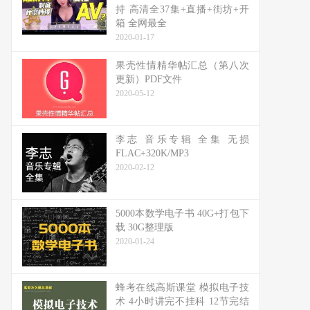
持 高清全37集+直播+街坊+开
箱 全网最全
2020-01-17
果壳性情精华帖汇总（第八次
更新）PDF文件
2020-05-12
李志 音乐专辑 全集 无损
FLAC+320K/MP3
2020-02-12
5000本数学电子书 40G+打包下
载 30G整理版
2020-01-24
蜂考在线高斯课堂 模拟电子技
术 4小时讲完不挂科 12节完结