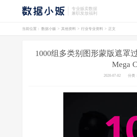
专业贩卖数据
兼职发放福利
当前位置：
数据小贩
>
其他资料
>
行业专业资料
>
正文
1000组多类别图形蒙版遮罩过渡转
Mega Co
2020-07-02
分类