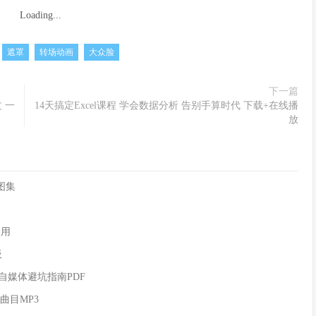
Loading...
遮罩
转场动画
大众脸
下一篇
 一
14天搞定Excel课程 学会数据分析 告别手算时代 下载+在线播
放
图集
使用
板
 自媒体避坑指南PDF
曲目MP3