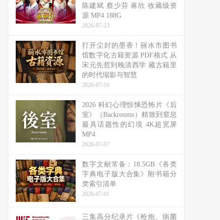
陈建斌 蔡少芬 蒋欣 收藏级资
源 MP4 188G
2026-07-23
打开尘封的墨香！丽水市图书
馆数字化古籍资源 PDF格式 从
宋元先哲到晚清西学 藏古籍里
的时代缩影与智慧
2026-07-16
2026 科幻心理惊悚恐怖片《后
室》（Backrooms）精致到窒息
最具话题性的幻境 4K超宽屏
MP4
2026-07-07
数字文献常备：18.5GB《各类
字典电子版大合集》附书籍分
类索引清单
2026-07-01
三集高分纪录片《枪炮、病菌