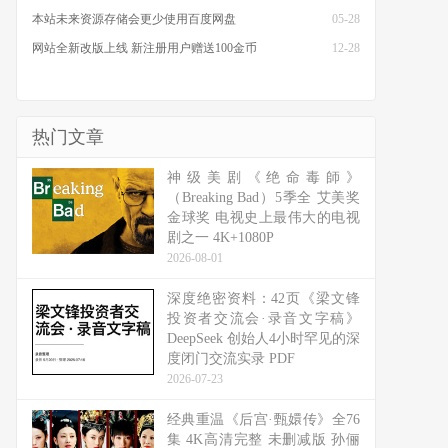
本站未来资源存储会更少使用百度网盘
05-28
网站全新改版上线 新注册用户赠送100金币
12-28
热门文章
神级美剧《绝命毒師》
（Breaking Bad）5季全 艾美奖
金球奖 电视史上最伟大的电视
剧之一 4K+1080P
2026-08-01
深度绝密资料：42页《梁文锋
投资者交流会·录音文字稿》
DeepSeek 创始人4小时罕见的深
度闭门交流实录 PDF
2026-07-23
经典重温《后宫·甄嬛传》全76
集 4K高清完整 未删减版 孙俪