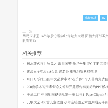
视频素材
4K
上一篇
网易云课堂 14节读脸心理学让你魅力大增 面相大师邱圣文
眼看透Ta
相关推荐
日本著名浮世绘鬼才 歌川国芳 作品全集 JPG TIF 高清
古装女子电影cut合集 过老师 影视剪辑素材整理
可口可乐推出的中文品牌字体“在乎体” 个人非商免费
200套学术答辩毕业论文答辩开题报告精美简约PPT模
干燥工厂 中国地图视觉规范手册 回形针PaperClip出品
儿歌大全 400首儿童歌曲 少年合唱团艺术团原唱及伴奏