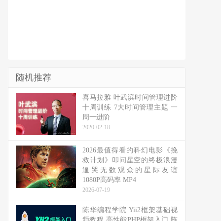
随机推荐
喜马拉雅 叶武滨时间管理进阶
十周训练 7大时间管理主题 一
周一进阶
2020-02-18
2026最值得看的科幻电影《挽
救计划》叩问星空的终极浪漫
逼哭无数观众的星际友谊
1080P高码率 MP4
2026-07-19
陈华编程学院 Yii2框架基础视
频教程 高性能PHP框架入门 陈