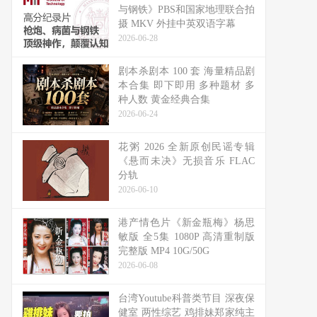
与钢铁》PBS和国家地理联合拍
摄 MKV 外挂中英双语字幕
2026-06-28
剧本杀剧本 100 套 海量精品剧
本合集 即下即用 多种题材 多
种人数 黄金经典合集
2026-06-24
花粥 2026 全新原创民谣专辑
《悬而未决》无损音乐 FLAC
分轨
2026-06-10
港产情色片《新金瓶梅》杨思
敏版 全5集 1080P 高清重制版
完整版 MP4 10G/50G
2026-06-08
台湾Youtube科普类节目 深夜保
健室 两性综艺 鸡排妹郑家纯主