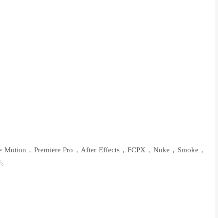
 Motion，Premiere Pro，After Effects，FCPX，Nuke，Smoke，
件。