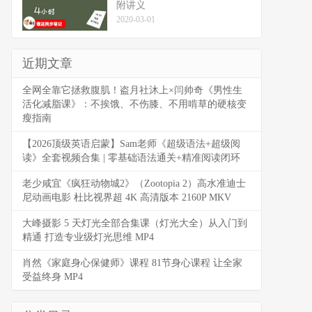
附讲义
2020-03-01
近期文章
全网全靠它拯救腹肌！盗月社沐上×闫帅奇《男性生
活化减脂课》：不挨饿、不伤膝、不用啃草的硬核变
瘦指南
【2026顶级英语启蒙】Sam老师《超级语法+超级阅
读》全套视频合集 | 零基础语法通关+精准阅读闭环
老少咸宜《疯狂动物城2》（Zootopia 2）高水准迪士
尼动画电影 杜比视界超 4K 高清版本 2160P MKV
大峰摄影 5 天灯光全部合集课（灯光大全）从入门到
精通 打造专业级灯光思维 MP4
肖然《家庭身心保健师》课程 81节身心课程 让全家
受益终身 MP4