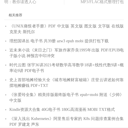
明：教你读透人心
MP3/FLAC格式整理打包
相关推荐
《UNIX痛恨者手册》PDF 中文版 英文版 图文版 文字版 在线版
克里夫·斯托尔
理想国译丛 电子书 共39册 azw3 epub mobi 提供打包下载
近未来小说《末日之门》军旅作家乔良1995年出版 PDF/EPUB电
子版小说 神预言中印冲突
时代云图 张宇36讲2021考研数学高等数学18讲+线性代数9讲+概
率论9讲 PDF电子书
史上首部地摊经验大全《城市地摊财富秘籍》庄登云讲述如何靠
摆地摊赚钱 PDF+TXT
《张爱玲全集》精美排版最终版电子书 epub+mobi 附送《少帅》
中文版
Kindle资源大合集 40G电子书 180G高清漫画 MOBI TXT格式
《深入浅出 Kubernetes》阿里售后专家的 K8s 问题排查案例合集
PDF 罗建龙 声东