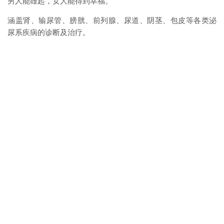
男人能雄起，女人能得到幸福。
涵盖肾、输尿管、膀胱、前列腺、尿道、阴茎、包皮等各类泌
尿系疾病的诊断及治疗。