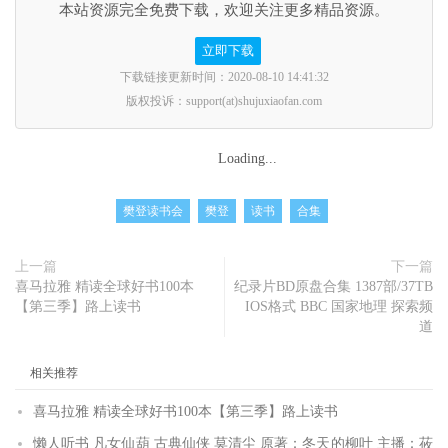
本站资源完全免费下载，欢迎关注更多精品资源。
立即下载
下载链接更新时间：2020-08-10 14:41:32
版权投诉：support(at)shujuxiaofan.com
Loading...
樊登读书会
樊登
读书
合集
上一篇
下一篇
喜马拉雅 精读全球好书100本
纪录片BD原盘合集 1387部/37TB
【第三季】路上读书
IOS格式 BBC 国家地理 探索频
道
相关推荐
喜马拉雅 精读全球好书100本【第三季】路上读书
懒人听书 凡女仙葫 古典仙侠 莫清尘 原著：冬天的柳叶 主播：莜