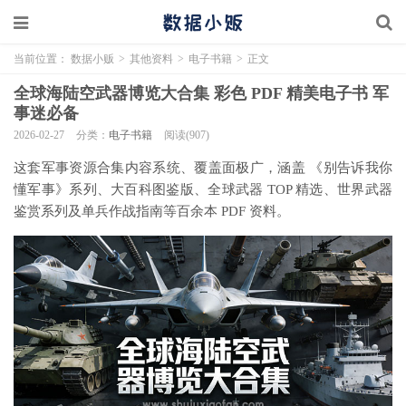
当前位置：
数据小贩
>
其他资料
>
电子书籍
>
正文
全球海陆空武器博览大合集 彩色 PDF 精美电子书 军
事迷必备
2026-02-27
分类：
电子书籍
阅读(907)
这套军事资源合集内容系统、覆盖面极广，涵盖 《别告诉我你
懂军事》系列、大百科图鉴版、全球武器 TOP 精选、世界武器
鉴赏系列及单兵作战指南等百余本 PDF 资料。