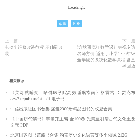
Loading...
军事
PDF
上一篇
下一篇
电动车维修改装教程 基础到改
《方块哥疯狂数学课》央视专访
装
名师方健 适用于小学1～6年级
全学段的系统化数学课程 含直
播回放
相关推荐
《关灯就睡觉：哈佛医学院高效睡眠指南》格雷格·D·贾克布
azw3+epub+mobi+pdf 电子书
中信出版社图书合集 涵盖2000册精品图书的权威合集
《中国历代禁书》李肇翔主编 全100卷 先秦至明清古代文化重要
文献 PDF
北京国家图书馆藏书合集 涵盖历史文化语言等多个领域 212G