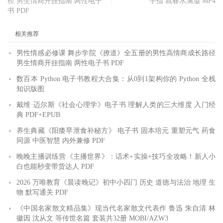
径 男生情商开挂指南 两性电子
手指 就春水满溢 MP4
书 PDF
相关推荐
男性情感必修课 舞步学院《撩道》全五册的男性高情商成长路径
男生情商开挂指南 两性电子书 PDF
数百本 Python 电子书教程大合集：从0到1架构你的 Python 全栈
知识版图
戴维·迈尔斯《社会心理学》电子书 理解人类的三大维度 入门经
典 PDF+EPUB
养生典藏《阳痿早泄食补秘方》 电子书 固本培元 重塑元气 药食
同源 中医智慧 内外兼修 PDF
晚晚主播训练营《主播世界》：话术+实操+技巧全攻略！新人小
白也能秒变带货达人 PDF
2026 万唯教育《晨读晚记》初中小四门 历史 道德与法治 地理 生
物 默写通关 PDF
《中国名家散文精品集》现当代名家散文代表作 鲁迅 朱自清 林
徽因 沈从文 等传世名篇 套装共32册 MOBI/AZW3