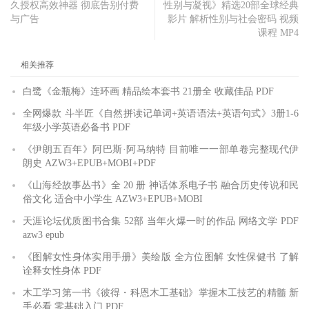
久授权高效神器 彻底告别付费
性别与凝视》精选20部全球经典
与广告
影片 解析性别与社会密码 视频
课程 MP4
相关推荐
白鹭《金瓶梅》连环画 精品绘本套书 21册全 收藏佳品 PDF
全网爆款 斗半匠《自然拼读记单词+英语语法+英语句式》3册1-6
年级小学英语必备书 PDF
《伊朗五百年》阿巴斯·阿马纳特 目前唯一一部单卷完整现代伊
朗史 AZW3+EPUB+MOBI+PDF
《山海经故事丛书》全 20 册 神话体系电子书 融合历史传说和民
俗文化 适合中小学生 AZW3+EPUB+MOBI
天涯论坛优质图书合集 52部 当年火爆一时的作品 网络文学 PDF
azw3 epub
《图解女性身体实用手册》美绘版 全方位图解 女性保健书 了解
诠释女性身体 PDF
木工学习第一书《彼得・科恩木工基础》掌握木工技艺的精髓 新
手必看 零基础入门 PDF