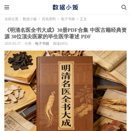
当前位置：
数据小贩
>
其他资料
>
电子书籍
>
正文
《明清名医全书大成》30册PDF合集 中医古籍经典资
源 30位顶尖医家的毕生医学著述 PDF
2026-03-27
分类：
电子书籍
阅读(603)