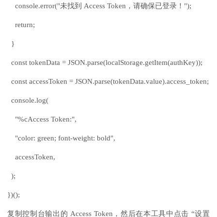
console.error("未找到 Access Token，请确保已登录！");
return;
}
const tokenData = JSON.parse(localStorage.getItem(authKey));
const accessToken = JSON.parse(tokenData.value).access_token;
console.log(
"%cAccess Token:",
"color: green; font-weight: bold",
accessToken,
);
})();
复制控制台输出的 Access Token，然后在本工具中点击 “设置