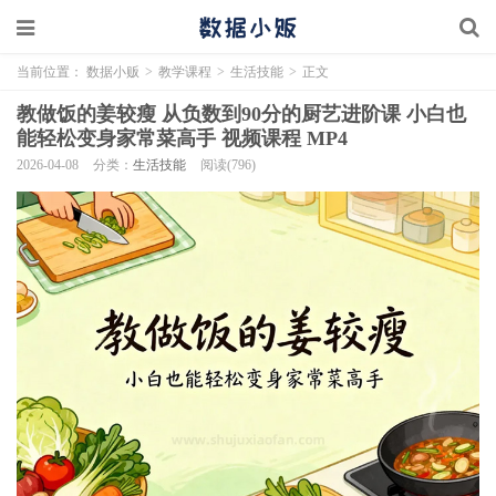
当前位置：
数据小贩
>
教学课程
>
生活技能
>
正文
教做饭的姜较瘦 从负数到90分的厨艺进阶课 小白也
能轻松变身家常菜高手 视频课程 MP4
2026-04-08
分类：
生活技能
阅读(796)