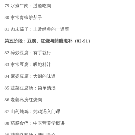
79
水煮牛肉：过瘾吃肉
80
家常青椒炒茄子
81
肉末茄子：非常经典的一道菜
第五阶段：豆腐、红烧与药膳滋补（82-91）
82
碎炒豆腐：有手就行
83
家常豆腐：吸饱料汁
84
麻婆豆腐：大厨的味道
85
蔬菜豆腐汤：简单清淡
86
老姜私房红烧肉
87
山药炖鸡：炖鸡汤入门课
88
药膳食疗：中医营养学概讲