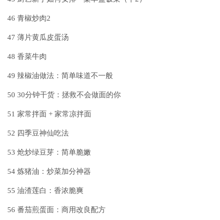
46
青椒炒肉2
47
薄片黄瓜皮蛋汤
48
香菜牛肉
49
辣椒油做法：简单味道不一般
50
30分钟干货：拯救不会做面的你
51
家常拌面 + 家常凉拌面
52
四季豆神仙吃法
53
炝炒绿豆芽：简单脆嫩
54
炼猪油：炒菜加分神器
55
油渣莲白：香浓脆爽
56
番茄煎蛋面：商用改良配方