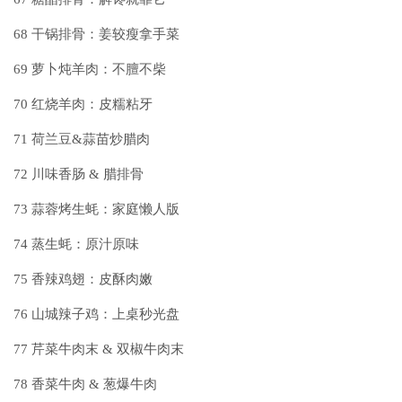
68
干锅排骨：姜较瘦拿手菜
69
萝卜炖羊肉：不膻不柴
70
红烧羊肉：皮糯粘牙
71
荷兰豆&蒜苗炒腊肉
72
川味香肠 & 腊排骨
73
蒜蓉烤生蚝：家庭懒人版
74
蒸生蚝：原汁原味
75
香辣鸡翅：皮酥肉嫩
76
山城辣子鸡：上桌秒光盘
77
芹菜牛肉末 & 双椒牛肉末
78
香菜牛肉 & 葱爆牛肉