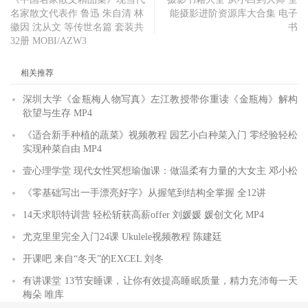
名家散文代表作 鲁迅 朱自清 林
能摄影进阶资源库大合集 电子
徽因 沈从文 等传世名篇 套装共
书
32册 MOBI/AZW3
相关推荐
深圳大学《金瓶梅人物写真》左江教授带你重读《金瓶梅》解构
欲望与生存 MP4
《适合新手种植的蔬菜》视频教程 园艺小白种菜入门 零经验轻松
实现种菜自由 MP4
壹心理学堂 现代女性冥想瑜伽课：做温柔有力量的大女主 邓小松
《零基础写出一手漂亮好字》从握笔到结构全掌握 全12讲
14天求职特训营 轻松斩获高薪offer 刘媛媛 媛创文化 MP4
尤克里里完全入门24课 Ukulele视频教程 陈建廷
开课吧 来自“冬天”的EXCEL 刘冬
有讲课堂 13节安睡课，让你有效提高睡眠质量，精力充沛每一天
梅朵 唯库