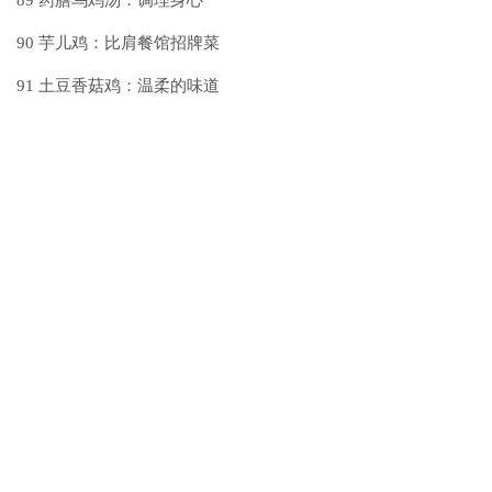
89
药膳乌鸡汤：调理身心
90
芋儿鸡：比肩餐馆招牌菜
91
土豆香菇鸡：温柔的味道