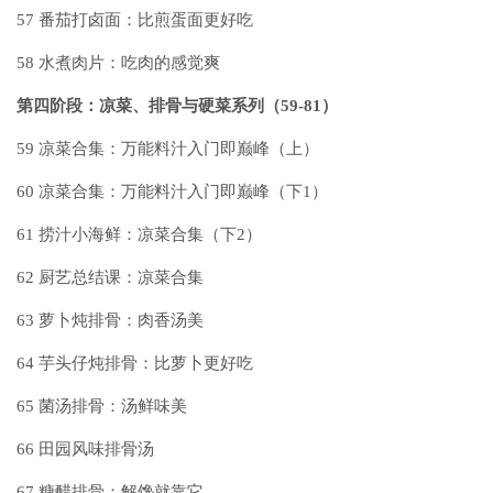
57
番茄打卤面：比煎蛋面更好吃
58
水煮肉片：吃肉的感觉爽
第四阶段：凉菜、排骨与硬菜系列（59-81）
59
凉菜合集：万能料汁入门即巅峰（上）
60
凉菜合集：万能料汁入门即巅峰（下1）
61
捞汁小海鲜：凉菜合集（下2）
62
厨艺总结课：凉菜合集
63
萝卜炖排骨：肉香汤美
64
芋头仔炖排骨：比萝卜更好吃
65
菌汤排骨：汤鲜味美
66
田园风味排骨汤
67
糖醋排骨：解馋就靠它