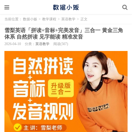
当前位置：
数据小贩
>
教学课程
>
英语教学
>
正文
雪梨英语「拼读+音标+完美发音」三合一 黄金三角
体系 自然拼读 见字能读 精准发音
2026-04-10
分类：
英语教学
阅读(507)