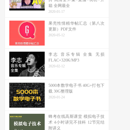
箱 全网最全
2020-01-17
果壳性情精华帖汇总（第八次
更新）PDF文件
2020-05-12
李志 音乐专辑 全集 无损
FLAC+320K/MP3
2020-02-12
5000本数学电子书 40G+打包下
载 30G整理版
2020-01-24
蜂考在线高斯课堂 模拟电子技
术 4小时讲完不挂科 12节完结
附讲义