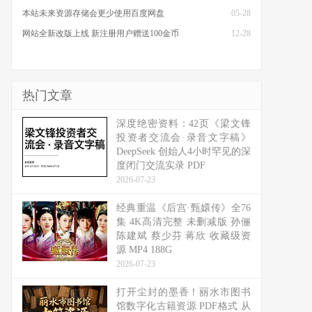
本站未来资源存储会更少使用百度网盘
05-28
网站全新改版上线 新注册用户赠送100金币
12-28
热门文章
深度绝密资料：42页《梁文锋
投资者交流会·录音文字稿》
DeepSeek 创始人4小时罕见的深
度闭门交流实录 PDF
2026-07-23
经典重温《后宫·甄嬛传》全76
集 4K高清完整 未删减版 孙俪
陈建斌 蔡少芬 蒋欣 收藏级资
源 MP4 188G
2026-07-23
打开尘封的墨香！丽水市图书
馆数字化古籍资源 PDF格式 从