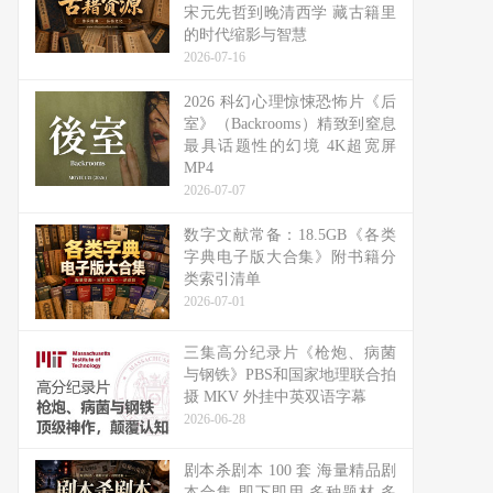
宋元先哲到晚清西学 藏古籍里
的时代缩影与智慧
2026-07-16
2026 科幻心理惊悚恐怖片《后
室》（Backrooms）精致到窒息
最具话题性的幻境 4K超宽屏
MP4
2026-07-07
数字文献常备：18.5GB《各类
字典电子版大合集》附书籍分
类索引清单
2026-07-01
三集高分纪录片《枪炮、病菌
与钢铁》PBS和国家地理联合拍
摄 MKV 外挂中英双语字幕
2026-06-28
剧本杀剧本 100 套 海量精品剧
本合集 即下即用 多种题材 多