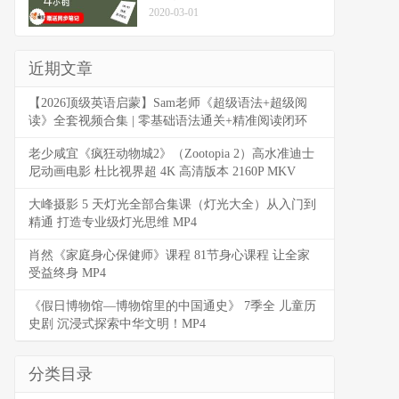
2020-03-01
近期文章
【2026顶级英语启蒙】Sam老师《超级语法+超级阅
读》全套视频合集 | 零基础语法通关+精准阅读闭环
老少咸宜《疯狂动物城2》（Zootopia 2）高水准迪士
尼动画电影 杜比视界超 4K 高清版本 2160P MKV
大峰摄影 5 天灯光全部合集课（灯光大全）从入门到
精通 打造专业级灯光思维 MP4
肖然《家庭身心保健师》课程 81节身心课程 让全家
受益终身 MP4
《假日博物馆—博物馆里的中国通史》 7季全 儿童历
史剧 沉浸式探索中华文明！MP4
分类目录