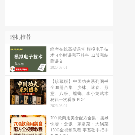
随机推荐
蜂考在线高斯课堂 模拟电子技
术 4小时讲完不挂科 12节完结
附讲义
2020-03-01
【珍藏版】中国功夫系列图书
全30册合集：少林、咏春、形
意、八极、螳螂、李小龙武术
秘籍一次看够 PDF
2026-08-04
700 款商用美食配方全集：摆摊
快餐・盒饭・家常菜・大锅菜
150G全视频教程 零基础手把手