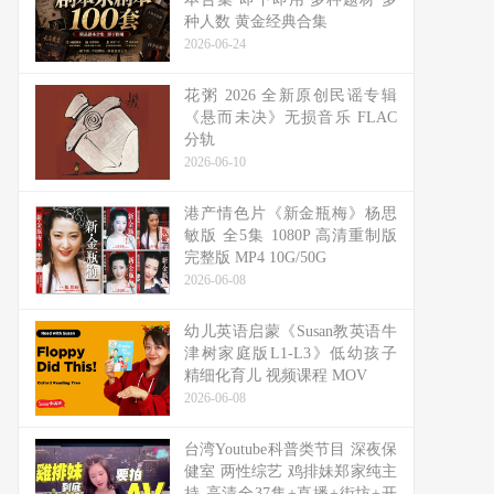
种人数 黄金经典合集
2026-06-24
花粥 2026 全新原创民谣专辑
《悬而未决》无损音乐 FLAC
分轨
2026-06-10
港产情色片《新金瓶梅》杨思
敏版 全5集 1080P 高清重制版
完整版 MP4 10G/50G
2026-06-08
幼儿英语启蒙《Susan教英语牛
津树家庭版L1-L3》低幼孩子
精细化育儿 视频课程 MOV
2026-06-08
台湾Youtube科普类节目 深夜保
健室 两性综艺 鸡排妹郑家纯主
持 高清全37集+直播+街坊+开