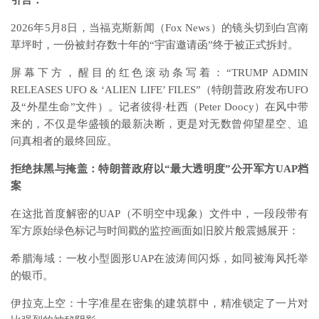
2026年5月8日，当福克斯新闻（Fox News）的镜头切到白宫南
草坪时，一份被封存数十年的“宇宙邀请函”终于被正式拆封。
屏幕下方，醒目的红色滚动条写着：“TRUMP ADMIN
RELEASES UFO & ‘ALIEN LIFE’ FILES”（特朗普政府发布UFO
及“外星生命”文件）。记者彼得·杜西（Peter Doocy）在风中带
来的，不仅是华盛顿的最新决断，更是对无数曾仰望星空、追
问真相者的最终回应。
拒绝抹黑与掩盖：特朗普政府以“最大透明度”公开军方UAP档
案
在这批首度解密的UAP（不明空中现象）文件中，一段段带有
军方原始绿色标记与时间戳的监控画面如旧胶片般震撼展开：
希腊海域：一枚小型圆形UAP在波涛间闪烁，如同被海风托举
的银币。
伊拉克上空：十字准星在密集的建筑群中，精准锁定了一片对