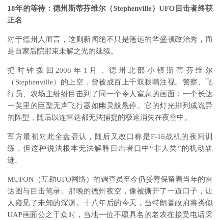
18年的等待：德州斯蒂芬维尔（Stephenville）UFO目击者终获
正名
对于德州人而言，这则新闻绝不只是遥远的华盛顿政治秀，而
是自家后院那束未解之光的延续。
把时钟拨回2008年1月，德州北部小镇斯蒂芬维尔
（Stephenville）的上空，曾被成百上千双眼睛注视。警察、飞
行员、农场主纷纷目击到了同一个令人窒息的画面：一个长达
一英里的巨型无声飞行器如幽灵般悬停。它的灯光排列成诡异
的阵型，随后以连雷达都无法捕捉的极速消失在夜空中。
军方最初对此全盘否认，随后又改口称是F-16战机的夜间训
练，但这种说法根本无法解释目击者口中“非人类”的机动轨
迹。
MUFON（互助UFO网络）的调查员至今仍妥善保留着当年的雷
达图与目击笔录。那晚的德州夜空，像被撕开了一道口子，让
人窥见了未知的深渊。十八年后的今天，当特朗普政府将类似
UAP画面公之于众时，当地一位不愿具名的老农在接受电话采