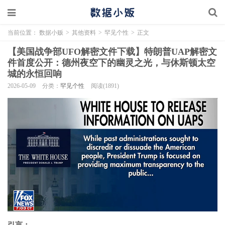
当前位置：
数据小贩
>
其他资料
>
罕见个性
>
正文
【美国战争部UFO解密文件下载】特朗普UAP解密文
件首度公开：德州夜空下的幽灵之光，与休斯顿太空
城的永恒回响
2026-05-09
分类：
罕见个性
阅读(1891)
引言：