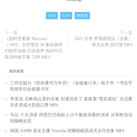
UFO
UAP
特朗普
上一篇
下一篇
《超时空要塞 Macross》
2021 法考 罗翔讲刑法（合集）
（1982）太空堡垒 36 集经典科
厚大法考 共87讲 MP4
幻机甲动画 日语原声 内封中日
双语特效字幕 720P MKV
相关推荐
三环出版社《民俗通书万年历》（金版修订本）电子书 一书在手
民俗常识全精通 PDF
李雪花 北棒风云系列全集 别看历史了 直接看“雪花戏说” 当沉重
历史变成大型脱口秀 MP4
马云 十大演讲 阿里巴巴创始人10个最值得看的演讲 从草根创业
到巅峰反思
韩国 ASMR 美女主播 Yeonchu 哄睡助眠高清无水印合集 MP4