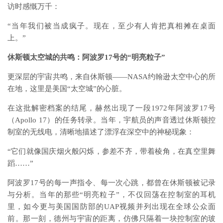
访时感慨万千：
“当年我们被当成疯子。现在，至少有人肯把真相摊在桌面
上。”
休斯顿太空城的共鸣：阿波罗17号的“明亮粒子”
更深层的宇宙共鸣，来自休斯顿——NASA约翰逊太空中心的所
在地，这里是美国“太空城”的心脏。
在这批解密档案的结尾，赫然出现了一段1972年阿波罗17号
（Apollo 17）的任务转录。当年，宇航员的声音透过休斯顿控
制室的无线电，清晰地描述了漂浮在深空中的神秘现象：
“它们就像国庆烟火般闪烁，参差不齐，带着棱角，在真空里舞
蹈……”
阿波罗17号的每一声指令、每一次心跳，都曾在休斯顿被记录
与分析。当年的那些“明亮粒子”，不仅回荡在控制室的耳机
里，如今更与美国国防部的UAP视频并列出现在全球公众面
前。那一刻，德州与宇宙的距离，仿佛只隔着一块控制室的玻