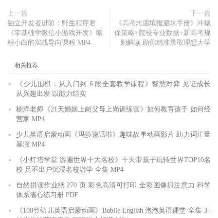
上一篇
下一篇
独立开发者进阶：野生程序君
《高考志愿填报避坑手册》冲稳
《零基础学微信小游戏开发》编
保策略+院校专业数据+新高考规
程小白的实战导向课程 MP4
则解读 助你精准录取理想大学
相关推荐
《少儿围棋：从入门到 6 段全套教学课程》智慧对弈 见证成长
从兴趣出发 以能力结实
杨洋老师《21天婚姻上岗父母上岗训练营》如何教育孩子 如何经
营家 MP4
少儿英语启蒙动画《玛莎说话啦》趣味故事动画影片 助力词汇量
暴涨 MP4
《小灯塔学堂 游遍世界十大名校》十天带孩子玩转世界TOP10名
校 足不出户沉浸名校游学 全集 MP4
自然拼读作业纸 270 页 彩色高清可打印 全彩图像抓注意力 科学
体系省心练习册 PDF
《100节幼儿英语启蒙动画》Bublle English 泡泡英语课堂 全集 3–