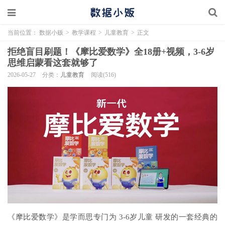
当前位置：
数据小贩
>
教学课程
>
儿童教育
>
正文
拒绝盲目刷题！《摩比爱数学》全18册+视频，3-6岁
思维启蒙看这套就够了
2026-05-27
分类：
儿童教育
阅读(516)
《摩比爱数学》是学而思专门为 3-6岁儿童 研发的一套经典的