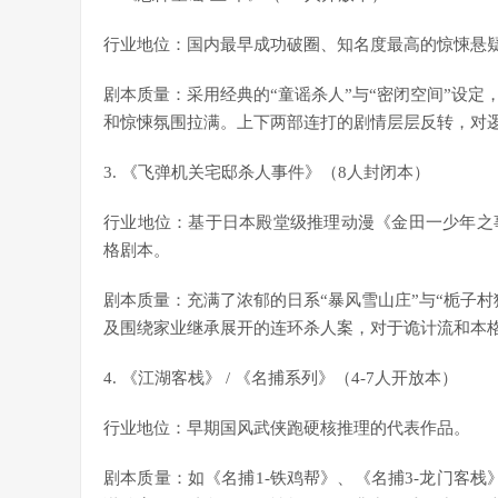
行业地位：国内最早成功破圈、知名度最高的惊悚悬疑推
剧本质量：采用经典的“童谣杀人”与“密闭空间”设
和惊悚氛围拉满。上下两部连打的剧情层层反转，对
3. 《飞弹机关宅邸杀人事件》（8人封闭本）
行业地位：基于日本殿堂级推理动漫《金田一少年之
格剧本。
剧本质量：充满了浓郁的日系“暴风雪山庄”与“栀子
及围绕家业继承展开的连环杀人案，对于诡计流和本
4. 《江湖客栈》 / 《名捕系列》（4-7人开放本）
行业地位：早期国风武侠跑硬核推理的代表作品。
剧本质量：如《名捕1-铁鸡帮》、《名捕3-龙门客