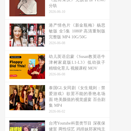
分轨
2026-06-10
港产情色片《新金瓶梅》杨思
敏版 全5集 1080P 高清重制版
完整版 MP4 10G/50G
2026-06-08
幼儿英语启蒙《Susan教英语牛
津树家庭版L1-L3》低幼孩子
精细化育儿 视频课程 MOV
2026-06-08
泰国GL女同剧《女生规则：禁
爱游戏》欲罢不能的香艳名场
面 绝美颜值的视觉盛宴 百合剧
集 MP4
2026-06-02
台湾Youtube科普类节目 深夜保
健室 两性综艺 鸡排妹郑家纯主