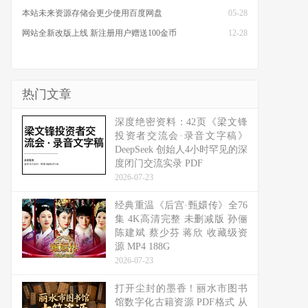
本站未来资源存储会更少使用百度网盘
05-28
网站全新改版上线 新注册用户赠送100金币
12-28
热门文章
深度绝密资料：42页《梁文锋
投资者交流会·录音文字稿》
DeepSeek 创始人4小时罕见的深
度闭门交流实录 PDF
2026-07-23
经典重温《后宫·甄嬛传》全76
集 4K高清完整 未删减版 孙俪
陈建斌 蔡少芬 蒋欣 收藏级资
源 MP4 188G
2026-07-23
打开尘封的墨香！丽水市图书
馆数字化古籍资源 PDF格式 从