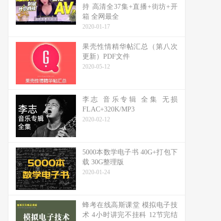
持 高清全37集+直播+街坊+开
箱 全网最全
2020-01-17
果壳性情精华帖汇总（第八次
更新）PDF文件
2020-05-12
李志 音乐专辑 全集 无损
FLAC+320K/MP3
2020-02-12
5000本数学电子书 40G+打包下
载 30G整理版
2020-01-24
蜂考在线高斯课堂 模拟电子技
术 4小时讲完不挂科 12节完结