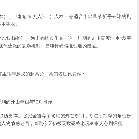
本）、《相府鱼美人》（4人本）等适合小轻量或新手破冰的剧
拼本需求。
PVP硬核推理）为主的经典作品。这一时期的剧本高度注重“叙事
无现代流派的复杂机制，是纯粹硬核推理迷的最爱。
具有里程碑意义的超高分、高知名度代表作：
系列的开山鼻祖与绝对神作。
还原历史本。它完全摒弃了繁琐的外在机制，专注于纯粹的角色扮
的人物情感刻画，直到今天仍被无数硬核老玩家奉为必刷经典。