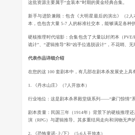
这批资源主要属于“盒装本”时期的黄金经典合集。
新手与进阶兼顾：包含《大明星最后的演出》（2人
本，也包含大量 5-7 人的标准社交本，能够满足各种
硬核推理时代缩影：合集包含了大量以封闭本（PVE/
诡计”、“逻辑推导”和“凶手位逃脱设计”，不花哨、
代表作品详细介绍
在您的这 100 套剧本中，有几部在剧本杀发展史上
1. 《丹水山庄》（7人开放本）
行业地位：这是剧本杀界殿堂级系列——“豪门惊情”
剧本质量：民国三年（1914年）背景下的硬核推理
演（RPG）与逻辑推导。其多重结局走向和润物无声
2. 《恐怖童谣·上/下》（5-6人开放本）