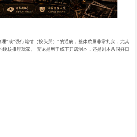
于推理”或“强行煽情（按头哭）”的通病，整体质量非常扎实，尤其
的硬核推理玩家。 无论是用于线下开店测本，还是剧本杀同好日