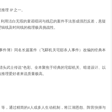
理 IP 之一。
定，利用洁白无瑕的童谣唱词与残忍的案件手法形成强烈反差，悬疑
逻辑线及时间线的梳理极具挑战性。
事件簿》同名长篇案件（飞驒机关宅邸杀人事件）改编的经典本
村猎头武士传说”色彩。全本聚焦于经典的宅邸机关、暗道设计、以
格推理爱好者来说质量极高。
栈》等，通过精简的4人或多人生动机制，将江湖恩怨、阵营抉择与