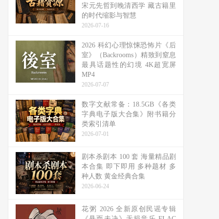
宋元先哲到晚清西学 藏古籍里
的时代缩影与智慧
2026-07-16
2026 科幻心理惊悚恐怖片《后
室》（Backrooms）精致到窒息
最具话题性的幻境 4K超宽屏
MP4
2026-07-07
数字文献常备：18.5GB《各类
字典电子版大合集》附书籍分
类索引清单
2026-07-01
剧本杀剧本 100 套 海量精品剧
本合集 即下即用 多种题材 多
种人数 黄金经典合集
2026-06-24
花粥 2026 全新原创民谣专辑
《悬而未决》无损音乐 FLAC