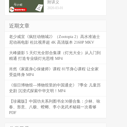
附讲义
2020-03-01
近期文章
老少咸宜《疯狂动物城2》（Zootopia 2）高水准迪士
尼动画电影 杜比视界超 4K 高清版本 2160P MKV
大峰摄影 5 天灯光全部合集课（灯光大全）从入门到
精通 打造专业级灯光思维 MP4
肖然《家庭身心保健师》课程 81节身心课程 让全家
受益终身 MP4
《假日博物馆—博物馆里的中国通史》 7季全 儿童历
史剧 沉浸式探索中华文明！MP4
【珍藏版】中国功夫系列图书全30册合集：少林、咏
春、形意、八极、螳螂、李小龙武术秘籍一次看够
PDF