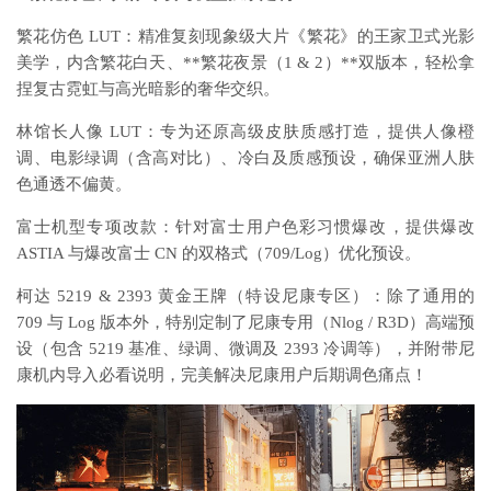
繁花仿色 LUT：精准复刻现象级大片《繁花》的王家卫式光影
美学，内含繁花白天、**繁花夜景（1 & 2）**双版本，轻松拿
捏复古霓虹与高光暗影的奢华交织。
林馆长人像 LUT：专为还原高级皮肤质感打造，提供人像橙
调、电影绿调（含高对比）、冷白及质感预设，确保亚洲人肤
色通透不偏黄。
富士机型专项改款：针对富士用户色彩习惯爆改，提供爆改
ASTIA 与爆改富士 CN 的双格式（709/Log）优化预设。
柯达 5219 & 2393 黄金王牌（特设尼康专区）：除了通用的
709 与 Log 版本外，特别定制了尼康专用（Nlog / R3D）高端预
设（包含 5219 基准、绿调、微调及 2393 冷调等），并附带尼
康机内导入必看说明，完美解决尼康用户后期调色痛点！