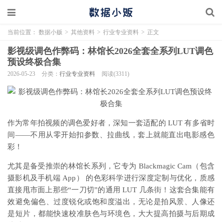
当前位置：
数据小贩
>
其他资料
>
行业专业资料
>
正文
影视级调色作弊码：林馆长2026全套全系列LUT调色
预设终极合集
2026-05-23
分类：
行业专业资料
阅读(3311)
作为常年拍视频的调色爱好者，深知一套适配的 LUT 有多省时
间——不用从零开始扣参数、拉曲线，套上就能直出电影感色
彩！
尤其是备受推崇的林馆长系列，它专为 Blackmagic Cam（包含
摄影机及手机端 App） 的色彩科学进行深度定制与优化，质感
直接甩市面上那些“一刀切”的通用 LUT 几条街！这套合集能有
效避免偏色、过度锐化或饱和度溢出，无论是拍风景、人像还
是短片，都能快速校准肤色与环境色，大大提高拍摄与后期成