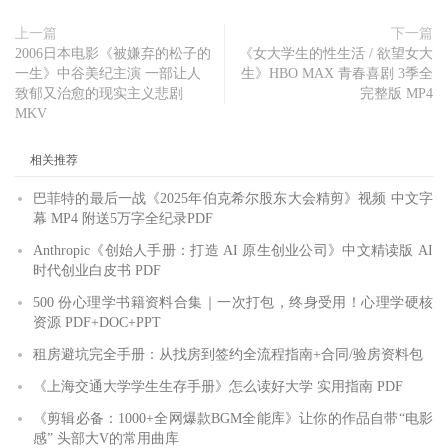
上一篇
下一篇
2006日本电影《被嫌弃的松子的
《女大学生的性生活 / 欲望女大
一生》中谷美纪主演 一部让人
生》HBO MAX 青春喜剧 3季全
致郁又治愈的现实主义悲剧
完整版 MP4
MKV
相关推荐
巴菲特的最后一战《2025年伯克希尔股东大会精剪》视频 中文字
幕 MP4 附送5万字全纪录PDF
Anthropic《创始人手册：打造 AI 原生创业公司》中文精读版 AI
时代创业白皮书 PDF
500 份心理学书籍资料合集｜一次打包，终身受用！心理学硬核
资源 PDF+DOC+PPT
租房避坑完全手册：从找房到签约全流程指南+合同/验房资料包
《上海交通大学学生生存手册》怎么读好大学 实用指南 PDF
《剪辑必备：1000+全网爆款BGM全能库》让你的作品自带“电影
感” 头部大V的常用曲库