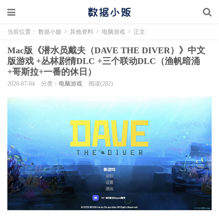
当前位置：
数据小贩
>
其他资料
>
电脑游戏
>
正文
Mac版《潜水员戴夫（DAVE THE DIVER）》中文
版游戏 +丛林剧情DLC +三个联动DLC（渔帆暗涌
+哥斯拉+一番的休日）
2026-07-04
分类：
电脑游戏
阅读(282)