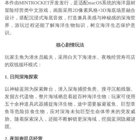
本作由MINTROCKET开发发行，是适配macOS系统的海洋题材
冒险经营类中文游戏，画面采用2D像素风格+3D海底场景融合
设计，搭配沉浸式海底音效，打造兼具美感与神秘感的深海世
界，游玩过程还能了解海洋生物知识，树立海洋生态保护意
识。
核心剧情玩法
玩家主角为潜水员戴夫，采用白天下海潜水、夜晚经营寿司店
的双线循环模式：
1. 日间深海探索
以神秘蓝洞为探索舞台，潜入深海捕捞鱼类、搜寻沉船残骸、
发掘古代遗物，整片海域栖息着超百种海洋生物；玩家可使用
五十余种道具武器捕捉海洋生物，途中需要躲避鲨鱼、巨型章
鱼等危险掠食生物，应对深海未知巨型生命体带来的突发威
胁。随着探索深入，还能不断解锁更深海域，挖掘蓝洞隐藏谜
团。
2. 夜间寿司店经营