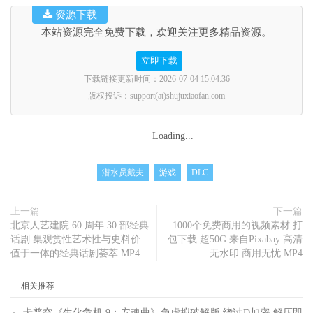
资源下载
本站资源完全免费下载，欢迎关注更多精品资源。
立即下载
下载链接更新时间：2026-07-04 15:04:36
版权投诉：support(at)shujuxiaofan.com
Loading...
潜水员戴夫
游戏
DLC
上一篇
下一篇
北京人艺建院 60 周年 30 部经典
1000个免费商用的视频素材 打
话剧 集观赏性艺术性与史料价
包下载 超50G 来自Pixabay 高清
值于一体的经典话剧荟萃 MP4
无水印 商用无忧 MP4
相关推荐
卡普空《生化危机 9：安魂曲》免虚拟破解版 绕过D加密 解压即