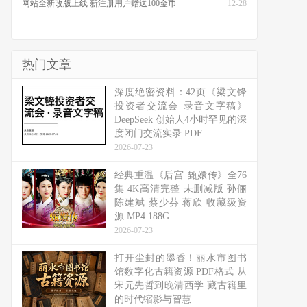
网站全新改版上线 新注册用户赠送100金币
12-28
热门文章
深度绝密资料：42页《梁文锋
投资者交流会·录音文字稿》
DeepSeek 创始人4小时罕见的深
度闭门交流实录 PDF
2026-07-23
经典重温《后宫·甄嬛传》全76
集 4K高清完整 未删减版 孙俪
陈建斌 蔡少芬 蒋欣 收藏级资
源 MP4 188G
2026-07-23
打开尘封的墨香！丽水市图书
馆数字化古籍资源 PDF格式 从
宋元先哲到晚清西学 藏古籍里
的时代缩影与智慧