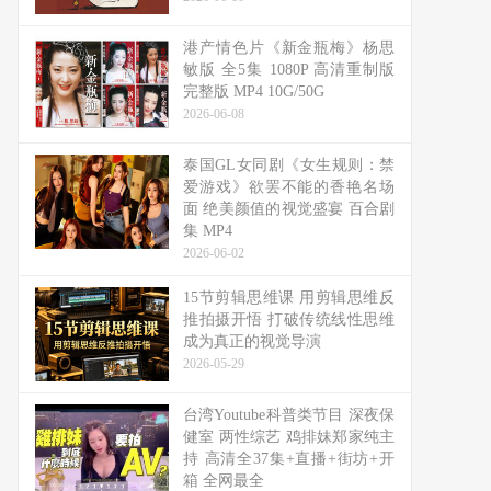
港产情色片《新金瓶梅》杨思
敏版 全5集 1080P 高清重制版
完整版 MP4 10G/50G
2026-06-08
泰国GL女同剧《女生规则：禁
爱游戏》欲罢不能的香艳名场
面 绝美颜值的视觉盛宴 百合剧
集 MP4
2026-06-02
15节剪辑思维课 用剪辑思维反
推拍摄开悟 打破传统线性思维
成为真正的视觉导演
2026-05-29
台湾Youtube科普类节目 深夜保
健室 两性综艺 鸡排妹郑家纯主
持 高清全37集+直播+街坊+开
箱 全网最全