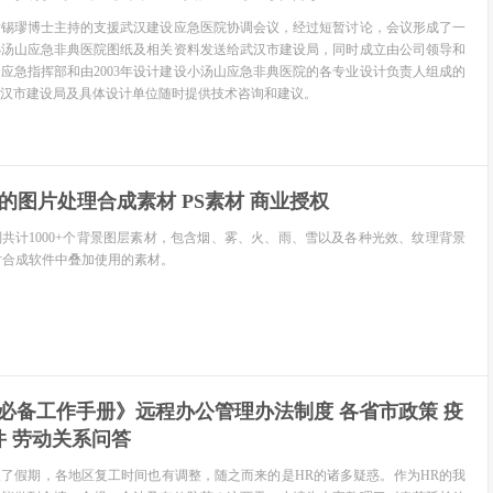
黄锡璆博士主持的支援武汉建设应急医院协调会议，经过短暂讨论，会议形成了一
小汤山应急非典医院图纸及相关资料发送给武汉市建设局，同时成立由公司领导和
应急指挥部和由2003年设计建设小汤山应急非典医院的各专业设计负责人组成的
汉市建设局及具体设计单位随时提供技术咨询和建议。
级的图片处理合成素材 PS素材 商业授权
别共计1000+个背景图层素材，包含烟、雾、火、雨、雪以及各种光效、纹理背景
片合成软件中叠加使用的素材。
必备工作手册》远程办公管理办法制度 各省市政策 疫
 劳动关系问答
了假期，各地区复工时间也有调整，随之而来的是HR的诸多疑惑。作为HR的我