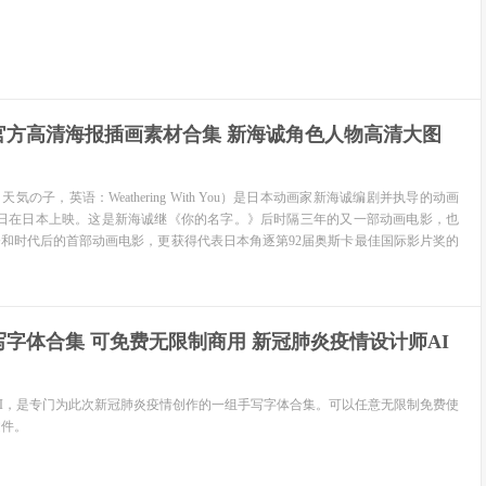
官方高清海报插画素材合集 新海诚角色人物高清大图
の子，英语：Weathering With You）是日本动画家新海诚编剧并执导的动画
月19日在日本上映。这是新海诚继《你的名字。》后时隔三年的又一部动画电影，也
和时代后的首部动画电影，更获得代表日本角逐第92届奥斯卡最佳国际影片奖的
”手写字体合集 可免费无限制商用 新冠肺炎疫情设计师AI
VI，是专门为此次新冠肺炎疫情创作的一组手写字体合集。可以任意无限制免费使
文件。