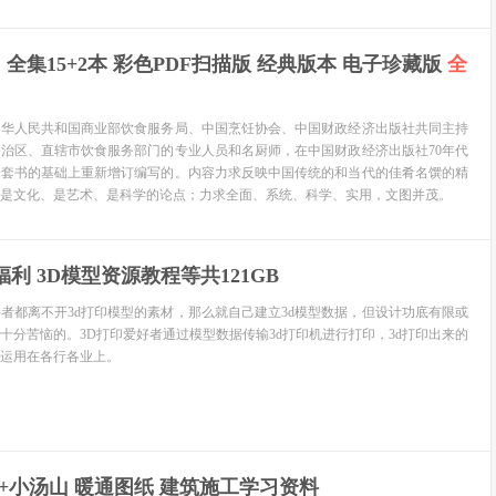
全集15+2本 彩色PDF扫描版 经典版本 电子珍藏版
全
中华人民共和国商业部饮食服务局、中国烹饪协会、中国财政经济出版社共同主持
治区、直辖市饮食服务部门的专业人员和名厨师，在中国财政经济出版社70年代
一套书的基础上重新增订编写的。内容力求反映中国传统的和当代的佳肴名馔的精
是文化、是艺术、是科学的论点；力求全面、系统、科学、实用，文图并茂。
利 3D模型资源教程等共121GB
好者都离不开3d打印模型的素材，那么就自己建立3d模型数据，但设计功底有限或
十分苦恼的。3D打印爱好者通过模型数据传输3d打印机进行打印，3d打印出来的
运用在各行各业上。
+小汤山 暖通图纸 建筑施工学习资料