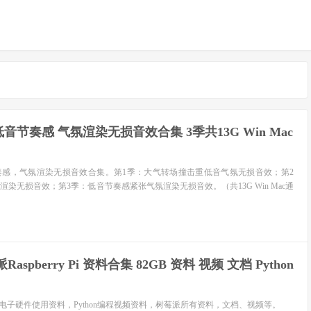
节奏感 气氛渲染无损音效合集 3季共13G Win Mac
奏感，气氛渲染无损音效合集。第1季：大气转场撞击重低音气氛无损音效；第2
染无损音效；第3季：低音节奏感紧张气氛渲染无损音效。（共13G Win Mac通
spberry Pi 资料合集 82GB 资料 视频 文档 Python
-电子硬件使用资料，Python编程视频资料，树莓派所有资料，文档、视频等。