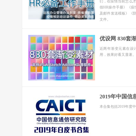
们，在疫情当前怎么
假HR操作手册》《疫
及邮件发送模板》《
文件。
优设网 830套
近两年渐变元素在设计
用，效果好看又显著。
2019年中国信
本合集包括2019年度