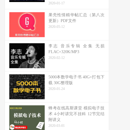
2020-01-17
果壳性情精华帖汇总（第八次
更新）PDF文件
2020-05-12
李志 音乐专辑 全集 无损
FLAC+320K/MP3
2020-02-12
5000本数学电子书 40G+打包下
载 30G整理版
2020-01-24
蜂考在线高斯课堂 模拟电子技
术 4小时讲完不挂科 12节完结
附讲义
2020-03-01