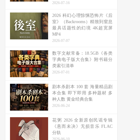
2026-07-16
2026 科幻心理惊悚恐怖片《后
室》（Backrooms）精致到窒息
最具话题性的幻境 4K超宽屏
MP4
2026-07-07
数字文献常备：18.5GB《各类
字典电子版大合集》附书籍分
类索引清单
2026-07-01
剧本杀剧本 100 套 海量精品剧
本合集 即下即用 多种题材 多
种人数 黄金经典合集
2026-06-24
花粥 2026 全新原创民谣专辑
《悬而未决》无损音乐 FLAC
分轨
2026-06-10