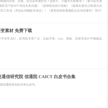
才能做到合情、合规、合法及有效防范？这两天，小编为大家整理了《春节延长放
情防范下的50个劳动关系问题》《疫情情况统计表格》《延期在家办公制度办法
防控工具包（劳动合同顺延等协议）》《新型冠状病毒预防企业培训课件》等9个
渐变素材 免费下载
中非常流行，应用也非常广泛，比如字体、icon、海报、包装等设计中都能运
息通信研究院 信通院 CAICT 白皮书合集
中国信通院发布的28本白皮书。