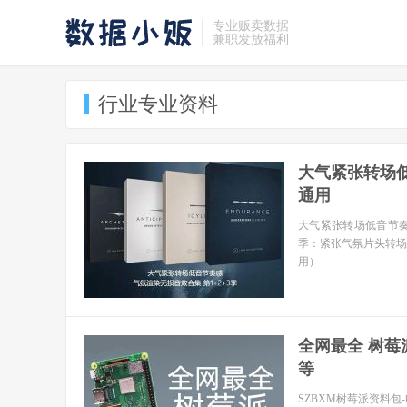
专业贩卖数据
兼职发放福利
行业专业资料
大气紧张转场低音
通用
大气紧张转场低音节
季：紧张气氛片头转场渲
用）
全网最全 树莓派Ra
等
SZBXM树莓派资料包