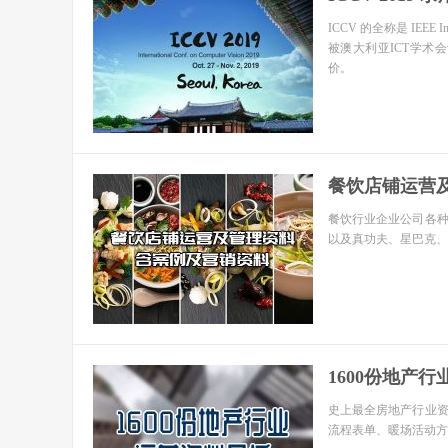
ICCV 的全称是 IEEE In
被澳大利亚ICT学
价。
餐饮店铺运营
餐饮行业企业公司各
以及真功夫、星巴克、
1600份地产
史上最全房地产行业
流程表单、暖场活动方