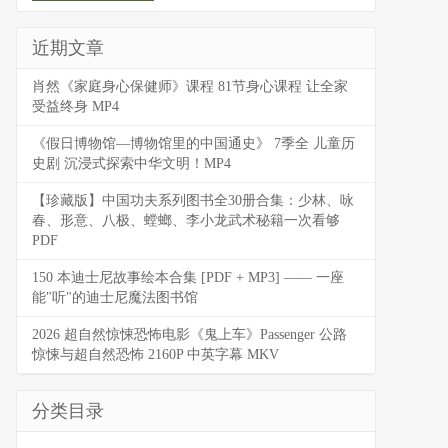
近期文章
肖然《家庭身心保健师》课程 81节身心课程 让全家
受益终身 MP4
《假日博物馆—博物馆里的中国通史》 7季全 儿童历
史剧 沉浸式探索中华文明！MP4
【珍藏版】中国功夫系列图书全30册合集：少林、咏
春、形意、八极、螳螂、李小龙武术秘籍一次看够
PDF
150 本迪士尼故事绘本合集 [PDF + MP3] —— 一座
能"听"的迪士尼魔法图书馆
2026 超自然惊悚恐怖电影《鬼上车》Passenger 公路
惊悚与超自然恐怖 2160P 中英字幕 MKV
分类目录