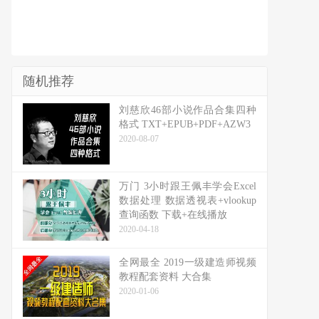
随机推荐
刘慈欣46部小说作品合集四种
格式 TXT+EPUB+PDF+AZW3
2020-08-07
万门 3小时跟王佩丰学会Excel
数据处理 数据透视表+vlookup
查询函数 下载+在线播放
2020-04-18
全网最全 2019一级建造师视频
教程配套资料 大合集
2020-01-06