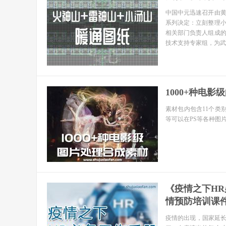
中国中元迅速召开由
系列决定：立刻整理
相关部门负责人组成的
技术支持专家组，为武
1000+种电影
素材包内包含11个类
等可以在PS等各种图
《疫情之下HR
情预防培训课件
疫情的出现，国家延长