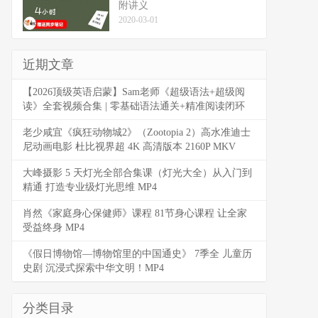
附讲义
2020-03-01
近期文章
【2026顶级英语启蒙】Sam老师《超级语法+超级阅
读》全套视频合集 | 零基础语法通关+精准阅读闭环
老少咸宜《疯狂动物城2》（Zootopia 2）高水准迪士
尼动画电影 杜比视界超 4K 高清版本 2160P MKV
大峰摄影 5 天灯光全部合集课（灯光大全）从入门到
精通 打造专业级灯光思维 MP4
肖然《家庭身心保健师》课程 81节身心课程 让全家
受益终身 MP4
《假日博物馆—博物馆里的中国通史》 7季全 儿童历
史剧 沉浸式探索中华文明！MP4
分类目录