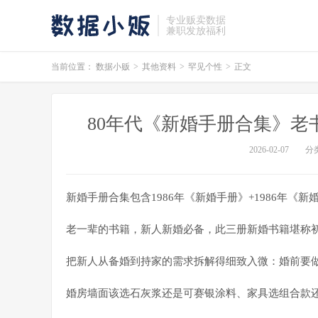
专业贩卖数据
兼职发放福利
当前位置：
数据小贩
>
其他资料
>
罕见个性
>
正文
80年代《新婚手册合集》老书
2026-02-07
分
新婚手册合集包含1986年《新婚手册》+1986年《新
老一辈的书籍，新人新婚必备，此三册新婚书籍堪称初
把新人从备婚到持家的需求拆解得细致入微：婚前要
婚房墙面该选石灰浆还是可赛银涂料、家具选组合款