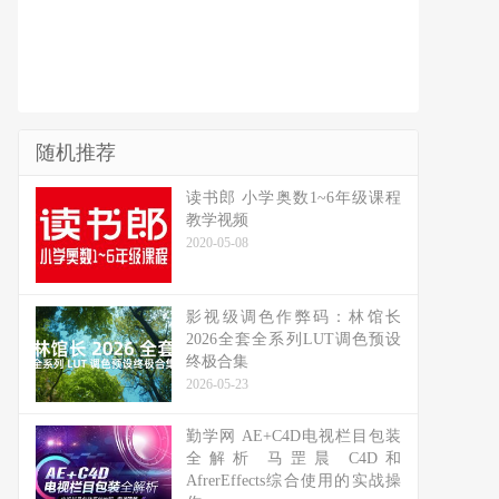
随机推荐
读书郎 小学奥数1~6年级课程
教学视频
2020-05-08
影视级调色作弊码：林馆长
2026全套全系列LUT调色预设
终极合集
2026-05-23
勤学网 AE+C4D电视栏目包装
全解析 马罡晨 C4D和
AfrerEffects综合使用的实战操