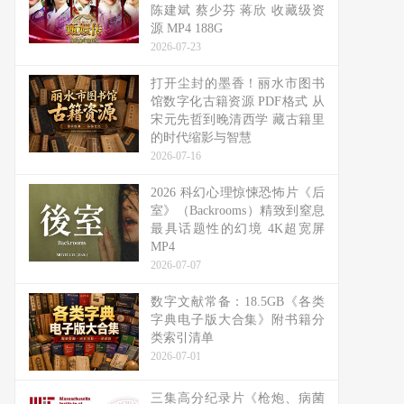
陈建斌 蔡少芬 蒋欣 收藏级资
源 MP4 188G
2026-07-23
打开尘封的墨香！丽水市图书
馆数字化古籍资源 PDF格式 从
宋元先哲到晚清西学 藏古籍里
的时代缩影与智慧
2026-07-16
2026 科幻心理惊悚恐怖片《后
室》（Backrooms）精致到窒息
最具话题性的幻境 4K超宽屏
MP4
2026-07-07
数字文献常备：18.5GB《各类
字典电子版大合集》附书籍分
类索引清单
2026-07-01
三集高分纪录片《枪炮、病菌