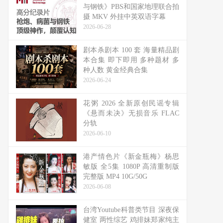
与钢铁》PBS和国家地理联合拍
摄 MKV 外挂中英双语字幕
2026-06-28
剧本杀剧本 100 套 海量精品剧
本合集 即下即用 多种题材 多
种人数 黄金经典合集
2026-06-24
花粥 2026 全新原创民谣专辑
《悬而未决》无损音乐 FLAC
分轨
2026-06-10
港产情色片《新金瓶梅》杨思
敏版 全5集 1080P 高清重制版
完整版 MP4 10G/50G
2026-06-08
台湾Youtube科普类节目 深夜保
健室 两性综艺 鸡排妹郑家纯主