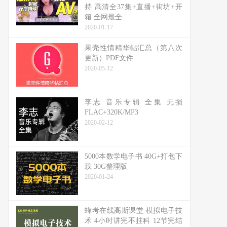
持 高清全37集+直播+街坊+开
箱 全网最全
2020-01-17
果壳性情精华帖汇总（第八次
更新）PDF文件
2020-05-12
李志 音乐专辑 全集 无损
FLAC+320K/MP3
2020-02-12
5000本数学电子书 40G+打包下
载 30G整理版
2020-01-24
蜂考在线高斯课堂 模拟电子技
术 4小时讲完不挂科 12节完结