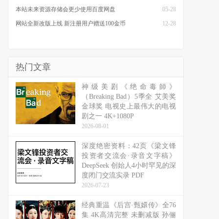
本站未来资源存储会更少使用百度网盘
05-28
网站全新改版上线 新注册用户赠送100金币
12-28
热门文章
神级美剧《绝命毒師》
（Breaking Bad）5季全 艾美奖
金球奖 电视史上最伟大的电视
剧之一 4K+1080P
2026-08-01
深度绝密资料：42页《梁文锋
投资者交流会·录音文字稿》
DeepSeek 创始人4小时罕见的深
度闭门交流实录 PDF
2026-07-23
经典重温《后宫·甄嬛传》全76
集 4K高清完整 未删减版 孙俪