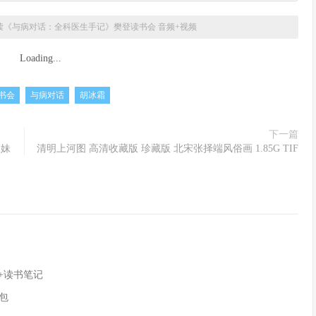
读《与病对话：全科医生手记》樊登读书会 音频+视频
Loading...
书会
与病对话
胡冰霜
下一篇
撩妹
清明上河图 高清收藏版 珍藏版 北宋张择端风俗画 1.85G TIF
频+读书笔记
包