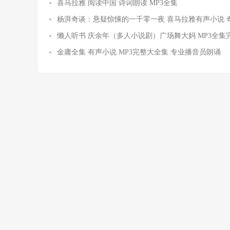
喜马拉雅 阅读中国 诗词朗读 MP3全集
杨湃奇谈：悬疑惊悚的一千零一夜 喜马拉雅有声小说 
懒人听书 庆余年（多人小说剧）广场舞大妈 MP3全集
金庸全集 有声小说 MP3完整大全集 专业播音员朗诵