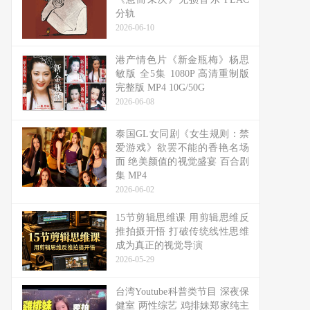
分轨
2026-06-10
港产情色片《新金瓶梅》杨思
敏版 全5集 1080P 高清重制版
完整版 MP4 10G/50G
2026-06-08
泰国GL女同剧《女生规则：禁
爱游戏》欲罢不能的香艳名场
面 绝美颜值的视觉盛宴 百合剧
集 MP4
2026-06-02
15节剪辑思维课 用剪辑思维反
推拍摄开悟 打破传统线性思维
成为真正的视觉导演
2026-05-29
台湾Youtube科普类节目 深夜保
健室 两性综艺 鸡排妹郑家纯主