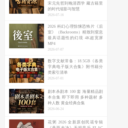
宋元先哲到晚清西学 藏古籍里
的时代缩影与智慧
2026-07-16
2026 科幻心理惊悚恐怖片《后
室》（Backrooms）精致到窒息
最具话题性的幻境 4K超宽屏
MP4
2026-07-07
数字文献常备：18.5GB《各类
字典电子版大合集》附书籍分
类索引清单
2026-07-01
剧本杀剧本 100 套 海量精品剧
本合集 即下即用 多种题材 多
种人数 黄金经典合集
2026-06-24
花粥 2026 全新原创民谣专辑
《悬而未决》无损音乐 FLAC