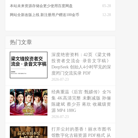
本站未来资源存储会更少使用百度网盘
05-28
网站全新改版上线 新注册用户赠送100金币
12-28
热门文章
深度绝密资料：42页《梁文锋
投资者交流会·录音文字稿》
DeepSeek 创始人4小时罕见的深
度闭门交流实录 PDF
2026-07-23
经典重温《后宫·甄嬛传》全76
集 4K高清完整 未删减版 孙俪
陈建斌 蔡少芬 蒋欣 收藏级资
源 MP4 188G
2026-07-23
打开尘封的墨香！丽水市图书
馆数字化古籍资源 PDF格式 从