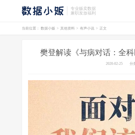
专业贩卖数据
兼职发放福利
当前位置：
数据小贩
>
其他资料
>
有声小说
>
正文
樊登解读《与病对话：全科
2020-02-25
分