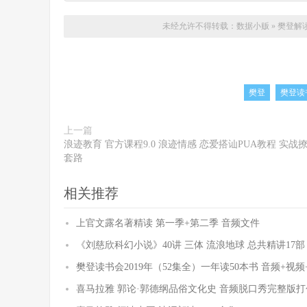
未经允许不得转载：
数据小贩
»
樊登解
樊登
樊登读
上一篇
浪迹教育 官方课程9.0 浪迹情感 恋爱搭讪PUA教程 实战
套路
相关推荐
上官文露名著精读 第一季+第二季 音频文件
《刘慈欣科幻小说》40讲 三体 流浪地球 总共精讲17部
樊登读书会2019年（52集全）一年读50本书 音频+视
喜马拉雅 郭论·郭德纲品俗文化史 音频脱口秀完整版打