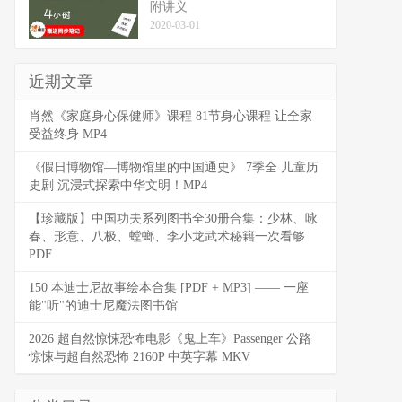
附讲义
2020-03-01
近期文章
肖然《家庭身心保健师》课程 81节身心课程 让全家
受益终身 MP4
《假日博物馆—博物馆里的中国通史》 7季全 儿童历
史剧 沉浸式探索中华文明！MP4
【珍藏版】中国功夫系列图书全30册合集：少林、咏
春、形意、八极、螳螂、李小龙武术秘籍一次看够
PDF
150 本迪士尼故事绘本合集 [PDF + MP3] —— 一座
能"听"的迪士尼魔法图书馆
2026 超自然惊悚恐怖电影《鬼上车》Passenger 公路
惊悚与超自然恐怖 2160P 中英字幕 MKV