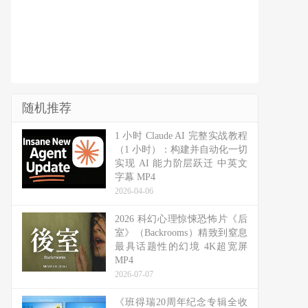
随机推荐
1 小时 Claude AI 完整实战教程
（1 小时）：构建并自动化一切
实现 AI 能力阶层跃迁 中英文
字幕 MP4
2026-04-06
2026 科幻心理惊悚恐怖片《后
室》（Backrooms）精致到窒息
最具话题性的幻境 4K超宽屏
MP4
2026-07-07
《班得瑞20周年纪念专辑全收