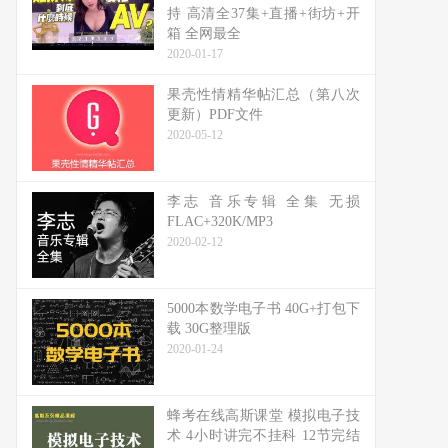
持 高清全37集+直播+街坊+开
箱 全网最全
2020-01-17
果壳性情精华帖汇总（第八次
更新）PDF文件
2020-05-12
李志 音乐专辑 全集 无损
FLAC+320K/MP3
2020-02-12
5000本数学电子书 40G+打包下
载 30G整理版
2020-01-24
蜂考在线高斯课堂 模拟电子技
术 4小时讲完不挂科 12节完结