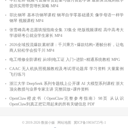
半野老师 视频号直播带货起量与微付费必学课 最新算法规则教学
提供实用带货增长策略 MP4
菲比钢琴 基本功钢琴课程 钢琴自学零基础通关 像学母语一样学
钢琴 视频课程 MP4
张雪峰高考志愿填报指南全集 33集全 绝版视频课程 高中高考大
学读研考公就业学生家长 MP4
2026全域投流爆款素材课：千川乘方+爆款结构+逐帧分析，让电
商人轻松学会投千川 MP4
电工维修全阶课程 从0到电工证 入门+进阶+精通系统教程 MPG
CAAC 无人机执照视频教程及考试理论题库 学习资料 大量案例
飞行练习
浙江大学 DeepSeek 系列专题线上公开课 AI 大模型系列课程 浙大
顶尖教授与业界专家主讲 完整回放+课件资料
OpenClaw橙皮书《OpenClaw完整参考指南》98页 从认识
OpenClaw到真正把它用起来的所有关键信息 PDF
© 2019-2026
数据小贩
网站地图
冀ICP备19034725号-1