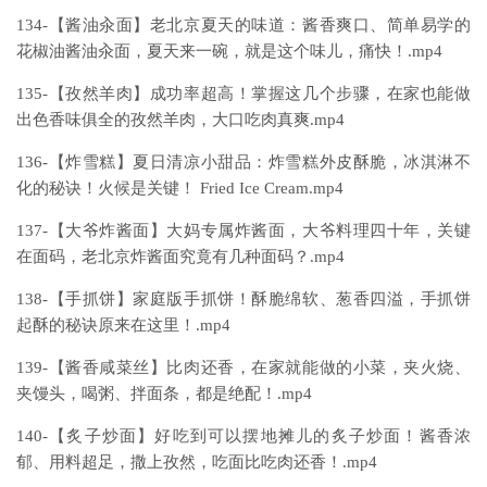
134-【酱油汆面】老北京夏天的味道：酱香爽口、简单易学的
花椒油酱油汆面，夏天来一碗，就是这个味儿，痛快！.mp4
135-【孜然羊肉】成功率超高！掌握这几个步骤，在家也能做
出色香味俱全的孜然羊肉，大口吃肉真爽.mp4
136-【炸雪糕】夏日清凉小甜品：炸雪糕外皮酥脆，冰淇淋不
化的秘诀！火候是关键！ Fried Ice Cream.mp4
137-【大爷炸酱面】大妈专属炸酱面，大爷料理四十年，关键
在面码，老北京炸酱面究竟有几种面码？.mp4
138-【手抓饼】家庭版手抓饼！酥脆绵软、葱香四溢，手抓饼
起酥的秘诀原来在这里！.mp4
139-【酱香咸菜丝】比肉还香，在家就能做的小菜，夹火烧、
夹馒头，喝粥、拌面条，都是绝配！.mp4
140-【炙子炒面】好吃到可以摆地摊儿的炙子炒面！酱香浓
郁、用料超足，撒上孜然，吃面比吃肉还香！.mp4