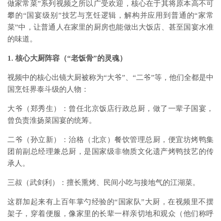
做家常菜”系列视频之所以广受欢迎，核心在于其将原本高不可
攀的“国宴级别”技艺与烹饪逻辑，解构并应用到普通的“家常
菜”中，让普通人在家里的厨房也能做出大饭店、甚至国宴水准
的味道。
1. 核心大厨阵容（“老饭骨”的灵魂）
视频中的核心出镜大厨被称为“大爷”、“二爷”等，他们全都是中
国烹饪界泰斗级的人物：
大爷（郑秀生）：曾任北京饭店行政总厨，做了一辈子国宴，
曾负责淮扬菜国宴的统筹。
二爷（孙立新）：治格（北京）餐饮管理总厨，便宜坊烤鸭集
团前副总经理兼总厨，是国家级非物质文化遗产烤鸭技艺的传
承人。
三叔（武剑利）：擅长熏烤、民间小吃与接地气的江湖菜。
这群加起来有上百年掌勺经验的“国家队”大厨，在视频里不摆
架子，穿着便服，像家里的长辈一样亲切地和观众（他们称呼