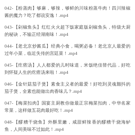
042-【粉蒸肉】够麻，够辣，够鲜的川味粉蒸牛肉！四川辣椒
酱的魔力？吃了都说安逸！.mp4
043-【剁椒鱼头】红红火火超下饭家庭版剁椒鱼头，特级大厨
的秘诀，不输正经湖南味！.mp4
044-【老北京炒酱瓜】经典小食，喝粥必备！老北京人最爱的
过年小菜，临近失传的宫廷菜！.mp4
045-【疙瘩汤】人人都爱的儿时味道，米饭绝佳替代品，好吃
到怀疑人生的疙瘩汤来啦！.mp4
046-【金针菇茄子煲】素食主义者的最爱！好吃到灵魂颤抖的
茄子煲，全素也能做出肉香味儿？.mp4
047-【梅菜扣肉】国宴主厨教你做最正宗梅菜扣肉，中华名家
常菜，这样做五花肉最好吃！.mp4
048-【醪糟干烧鱼】外酥里嫩，咸甜鲜辣香的醪糟干烧海鲈
鱼，人间美味不过如此！.mp4