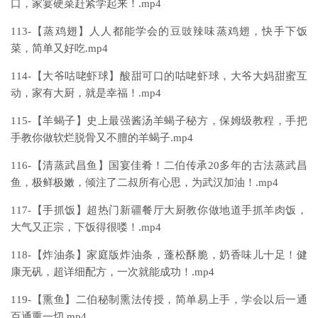
口，家宴硬菜赶紧学起来！.mp4
113-【蒸鸡翅】人人都能学会的豆豉辣味蒸鸡翅，快手下饭
菜，简单又好吃.mp4
114-【大爷咕咾虾球】酸甜可口的咕咾虾球，大爷大妈甜蜜互
动，家有大厨，就是幸福！.mp4
115-【羊蝎子】史上最强酱汤羊蝎子秘方，保姆级教程，手把
手教你做软烂脱骨又不膻的羊蝎子.mp4
116-【清蒸武昌鱼】国宴佳肴！二伯传承20多年的古法蒸武昌
鱼，极鲜极嫩，倾注了二叔所有心思，为武汉加油！.mp4
117-【手抓饭】超热门新疆餐厅大厨教你做地道手抓羊肉饭，
大气又正宗，下饭得很喽！.mp4
118-【炸油条】家庭版炸油条，蓬松酥脆，奶香味儿十足！健
康无矾，超详细配方，一次就能成功！.mp4
119-【熏鱼】二伯秘制熏法传授，简单易上手，学会以后一通
百通熏一切.mp4