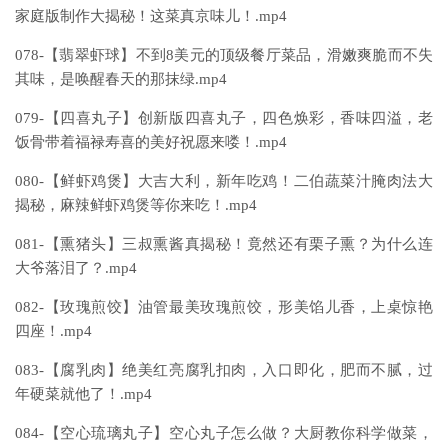
家庭版制作大揭秘！这菜真京味儿！.mp4
078-【翡翠虾球】不到8美元的顶级餐厅菜品，滑嫩爽脆而不失
其味，是唤醒春天的那抹绿.mp4
079-【四喜丸子】创新版四喜丸子，四色焕彩，香味四溢，老
饭骨带着福禄寿喜的美好祝愿来喽！.mp4
080-【鲜虾鸡煲】大吉大利，新年吃鸡！二伯蔬菜汁腌肉法大
揭秘，麻辣鲜虾鸡煲等你来吃！.mp4
081-【熏猪头】三叔熏酱真揭秘！竟然还有栗子熏？为什么连
大爷落泪了？.mp4
082-【玫瑰煎饺】油管最美玫瑰煎饺，形美馅儿香，上桌惊艳
四座！.mp4
083-【腐乳肉】绝美红亮腐乳扣肉，入口即化，肥而不腻，过
年硬菜就他了！.mp4
084-【空心琉璃丸子】空心丸子怎么做？大厨教你科学做菜，