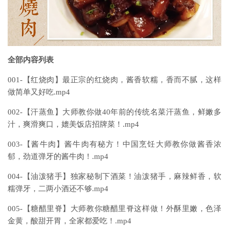
全部内容列表
001-【红烧肉】最正宗的红烧肉，酱香软糯，香而不腻，这样
做简单又好吃.mp4
002-【汗蒸鱼】大师教你做40年前的传统名菜汗蒸鱼，鲜嫩多
汁，爽滑爽口，媲美饭店招牌菜！.mp4
003-【酱牛肉】酱牛肉有秘方！中国烹饪大师教你做酱香浓
郁，劲道弹牙的酱牛肉！.mp4
004-【油泼猪手】独家秘制下酒菜！油泼猪手，麻辣鲜香，软
糯弹牙，二两小酒还不够.mp4
005-【糖醋里脊】大师教你糖醋里脊这样做！外酥里嫩，色泽
金黄，酸甜开胃，全家都爱吃！.mp4