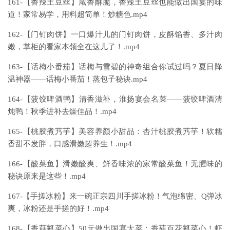
161-【香辣土豆丝】咸香酥脆，香辣土豆丝也能做出国宴的味
道！家常易学，用料超简单！炒糖色.mp4
162-【门钉肉饼】一口爆汁儿的门钉肉饼，皮酥馅香、多汁肉
嫩，掌柜的看家本领全在这儿了！.mp4
163-【话梅小番茄】话梅与雪碧的神奇组合你试过吗？夏日降
温神器——话梅小番茄！蒸包子秘诀.mp4
164-【菠饺啤酒鸭】清香滋补，淮扬宴会名菜——菠饺啤酒清
炖鸭！秋季进补去燥佳品！.mp4
165-【桃胶煮艿芋】美容养颜小甜品：杏汁桃胶煮艿芋！软糯
香甜不发胖，口感滑嫩超养生！.mp4
166-【酸菜鱼】滑嫩酸爽、鲜香味浓的家常酸菜鱼！无腥味的
秘诀原来是这些！.mp4
167-【手搓冰粉】来一碗正宗四川手搓冰粉！气泡绵密、Q弹冰
爽，冰粉还是手搓的好！.mp4
168-【香菇瓤菜心】50元做出国宴大菜：香菇百花瓤菜心！虾