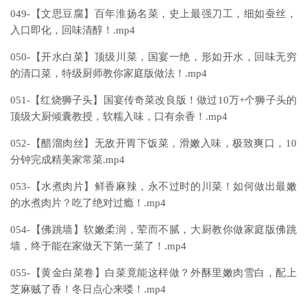
049-【文思豆腐】百年淮扬名菜，史上最强刀工，细如蚕丝，
入口即化，回味清醇！.mp4
050-【开水白菜】顶级川菜，国宴一绝，形如开水，回味无穷
的清口菜，特级厨师教你家庭版做法！.mp4
051-【红烧狮子头】国宴传奇菜改良版！做过10万+个狮子头的
顶级大厨倾囊教授，软糯入味，口有余香！.mp4
052-【醋溜肉丝】无敌开胃下饭菜，滑嫩入味，极致爽口，10
分钟完成精美家常菜.mp4
053-【水煮肉片】鲜香麻辣，永不过时的川菜！如何做出最嫩
的水煮肉片？吃了绝对过瘾！.mp4
054-【佛跳墙】软嫩柔润，荤而不腻，大厨教你做家庭版佛跳
墙，终于能在家做天下第一菜了！.mp4
055-【黄金白菜卷】白菜竟能这样做？外酥里嫩肉雪白，配上
芝麻贼了香！冬日点心来喽！.mp4