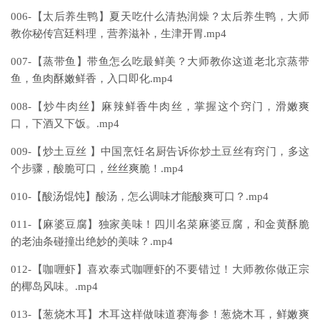
006-【太后养生鸭】夏天吃什么清热润燥？太后养生鸭，大师
教你秘传宫廷料理，营养滋补，生津开胃.mp4
007-【蒸带鱼】带鱼怎么吃最鲜美？大师教你这道老北京蒸带
鱼，鱼肉酥嫩鲜香，入口即化.mp4
008-【炒牛肉丝】麻辣鲜香牛肉丝，掌握这个窍门，滑嫩爽
口，下酒又下饭。.mp4
009-【炒土豆丝 】中国烹饪名厨告诉你炒土豆丝有窍门，多这
个步骤，酸脆可口，丝丝爽脆！.mp4
010-【酸汤馄饨】酸汤，怎么调味才能酸爽可口？.mp4
011-【麻婆豆腐】独家美味！四川名菜麻婆豆腐，和金黄酥脆
的老油条碰撞出绝妙的美味？.mp4
012-【咖喱虾】喜欢泰式咖喱虾的不要错过！大师教你做正宗
的椰岛风味。.mp4
013-【葱烧木耳】木耳这样做味道赛海参！葱烧木耳，鲜嫩爽