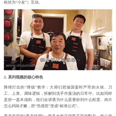
粉丝为“小友”）互动。
2. 系列视频的核心特色
降维打击的“降级”教学：大师们把做国宴时严苛的火候、刀
工、上浆、调味逻辑，拆解到洗手作羹汤的日常中。比如同样
是炒一盘木须肉，他们会讲透为什么蛋要炒到什么程度、肉片
怎么码味才嫩，把“凭感觉”变成“标准公式”。