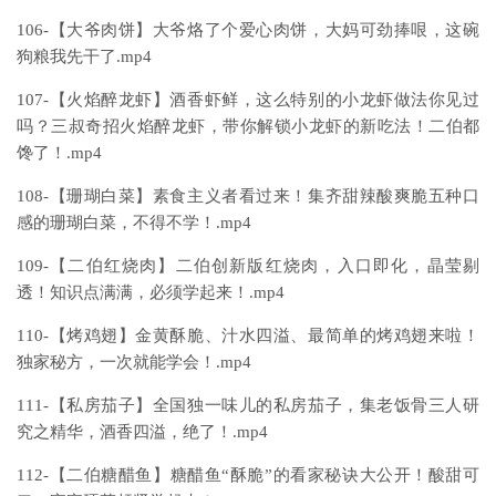
106-【大爷肉饼】大爷烙了个爱心肉饼，大妈可劲捧哏，这碗
狗粮我先干了.mp4
107-【火焰醉龙虾】酒香虾鲜，这么特别的小龙虾做法你见过
吗？三叔奇招火焰醉龙虾，带你解锁小龙虾的新吃法！二伯都
馋了！.mp4
108-【珊瑚白菜】素食主义者看过来！集齐甜辣酸爽脆五种口
感的珊瑚白菜，不得不学！.mp4
109-【二伯红烧肉】二伯创新版红烧肉，入口即化，晶莹剔
透！知识点满满，必须学起来！.mp4
110-【烤鸡翅】金黄酥脆、汁水四溢、最简单的烤鸡翅来啦！
独家秘方，一次就能学会！.mp4
111-【私房茄子】全国独一味儿的私房茄子，集老饭骨三人研
究之精华，酒香四溢，绝了！.mp4
112-【二伯糖醋鱼】糖醋鱼“酥脆”的看家秘诀大公开！酸甜可