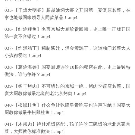
035-【干㸆大明虾】超越油焖大虾？开国第一宴复原名菜，在
家也能做国家领导人同款菜品！.mp4
036-【红烧鲤鱼】名震京城大厨珍贵回顾，史上唯一正版开国
第一宴不容错过！.mp4
037-【炸溜鸡丁】秘制酱汁，溜金黄鸡丁，这道独门老菜大人
小孩都爱吃！.mp4
038-【葱烧海参】国宴厨师连吃10根的秘密在此，史上最独特
做法，谁与争锋？.mp4
039-【炙子烤肉】不可错过的京城一绝，烤肉季镇店名菜，国
宴大厨教你做最地道的老北京烤肉！.mp4
040-【松鼠桂鱼】什么鱼让乾隆皇帝吃罢也连声叫绝？国宴大
厨教你做最牛松鼠桂鱼！.mp4
041-【木须肉】绝佳米饭搭配，孩子连吃三碗饭的老北京家常
菜，大师教你标准做法！.mp4