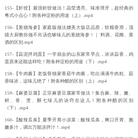
155-【虾饺】最强虾饺做法！晶莹透亮、味准弹牙，超经典的
粤式小点心！附各种淀粉的用途（上）.mp4
156-【葱烧海参】家庭版做法媲美大饭店品质，软糯香滑，顶
级大厨教你做不吊汤也够味儿的葱烧海参！｜ 料酒、花雕、黄
酒的区别.mp4
157-【蒜泥拌鸡蛋】一学就会的山东家常早点，浓浓蒜香，鸡
蛋原来还能这样吃！附各种淀粉的用途（下）.mp4
158-【牛肉酱】老饭骨独家香菇牛肉酱，吃出满满牛肉粒、菇
香味浓，这味儿绝了！附各种醋的区别（上）.mp4
159-【麻婆豆腐】正宗麻婆豆腐家常做法！集合麻、辣、嫩、
鲜、香、烫、酥七味儿的诀窍在这儿！附各种醋的区别
（下）.mp4
160-【酸辣瓜条】夏季开胃小凉菜：酸辣瓜条，爽口开胃、脆
嫩多汁，调出万能凉拌汁！.mp4