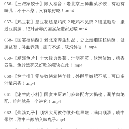
056-【三叔家饺子】懒人福音：老北京三鲜韭菜水饺，有滋有
味儿，不干不柴，只有最好吃！.mp4
057-【鸡豆花】是豆花还是鸡肉？吃鸡不见鸡？细腻顺滑，嫩
过豆腐脑，绝对营养的国宴菜进家庭喽.mp4
058-【国宴核桃酪】老北京养生甜品，史上最细腻核桃酪，健
脑益智，补血养颜，甜而不燥，软滑鲜香 ！.mp4
059-【糟溜鱼片】十大经典鲁菜，汁明亮芡，软滑鲜嫩，糟香
四溢。鱼片漂亮又好吃的秘诀在此！.mp4
060-【烤羊排】零失败烤箱烤羊排，外酥里嫩肥不腻，可口多
汁散果香！.mp4
061-【涮羊肉小料】国宴主厨独门麻酱配方大揭秘，涮羊肉绝
配，吃的就是一个讲究！.mp4
062-【焦溜丸子】顶级大厨教你做外焦里嫩，满口顺滑，咸中
带甜，甜中带酸的入味丸子.mp4