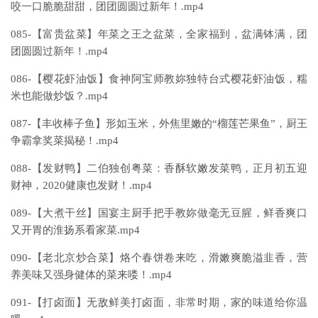
咬一口脆脆甜甜，团团圆圆过新年！.mp4
085-【富贵盆菜】年菜之王之盆菜，全家福到，盆满钵满，团
团圆圆过新年！.mp4
086-【樱花虾油饭】食神阿宝师教妳独特台式樱花虾油饭，糯
米也能做炒饭？.mp4
087-【丰收棒子鱼】形如玉米，外焦里嫩的“榴莲芒果鱼”，厨王
争霸拿奖菜揭秘！.mp4
088-【发财鸭】二伯独创粤菜：香酥软嫩发菜鸭，正月初五迎
财神，2020健康也发财！.mp4
089-【大煮干丝】国宴主厨手把手教妳做毫无豆腥，鲜香爽口
又开胃的淮扬系看家菜.mp4
090-【老北京炒合菜】烙个春饼卷来吃，滑嫩爽脆溢韭香，营
养美味又强身健体的菜来喽！.mp4
091-【打卤面】无敌鲜美打卤面，非常时期，家的味道给你温