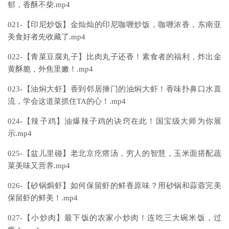
郁，香酥不柴.mp4
021-【印尼炒饭】金灿灿的印尼咖喱炒饭，咖喱浓香，东南亚
美食好者先收藏了.mp4
022-【青菜豆腐丸子】比肉丸子还香！素食者的福利，炸出金
黄酥脆，外焦里嫩！.mp4
023-【油焖大虾】香到邻居捶门的油焖大虾！香味扑鼻口水直
流，学会这道菜抓住TA的心！.mp4
024-【辣子鸡】油爆辣子鸡的诀窍在此！国宝级大师为你展
示.mp4
025-【盆儿里碰】老北京疙瘩汤，穷人的智慧，玉米面搭配蔬
菜美味又营养.mp4
026-【砂锅焗虾】如何保留虾的鲜香原味？用砂锅和蒜蓉完美
保留虾的鲜美！.mp4
027-【小炒肉】最下饭的农家小炒肉！连吃三大碗米饭，过