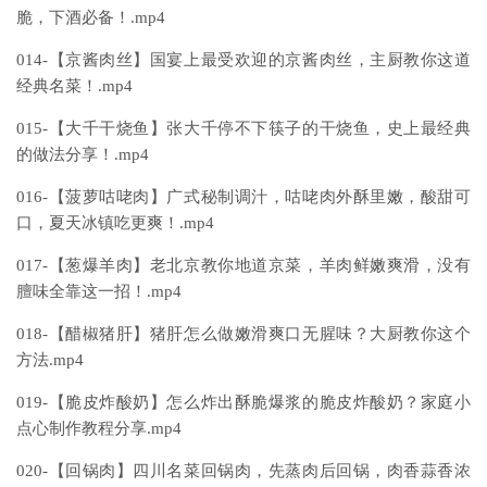
脆，下酒必备！.mp4
014-【京酱肉丝】国宴上最受欢迎的京酱肉丝，主厨教你这道
经典名菜！.mp4
015-【大千干烧鱼】张大千停不下筷子的干烧鱼，史上最经典
的做法分享！.mp4
016-【菠萝咕咾肉】广式秘制调汁，咕咾肉外酥里嫩，酸甜可
口，夏天冰镇吃更爽！.mp4
017-【葱爆羊肉】老北京教你地道京菜，羊肉鲜嫩爽滑，没有
膻味全靠这一招！.mp4
018-【醋椒猪肝】猪肝怎么做嫩滑爽口无腥味？大厨教你这个
方法.mp4
019-【脆皮炸酸奶】怎么炸出酥脆爆浆的脆皮炸酸奶？家庭小
点心制作教程分享.mp4
020-【回锅肉】四川名菜回锅肉，先蒸肉后回锅，肉香蒜香浓