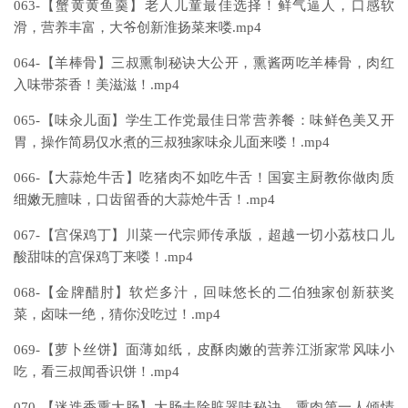
063-【蟹黄黄鱼羹】老人儿童最佳选择！鲜气逼人，口感软
滑，营养丰富，大爷创新淮扬菜来喽.mp4
064-【羊棒骨】三叔熏制秘诀大公开，熏酱两吃羊棒骨，肉红
入味带茶香！美滋滋！.mp4
065-【味汆儿面】学生工作党最佳日常营养餐：味鲜色美又开
胃，操作简易仅水煮的三叔独家味汆儿面来喽！.mp4
066-【大蒜炝牛舌】吃猪肉不如吃牛舌！国宴主厨教你做肉质
细嫩无膻味，口齿留香的大蒜炝牛舌！.mp4
067-【宫保鸡丁】川菜一代宗师传承版，超越一切小荔枝口儿
酸甜味的宫保鸡丁来喽！.mp4
068-【金牌醋肘】软烂多汁，回味悠长的二伯独家创新获奖
菜，卤味一绝，猜你没吃过！.mp4
069-【萝卜丝饼】面薄如纸，皮酥肉嫩的营养江浙家常风味小
吃，看三叔闻香识饼！.mp4
070-【迷迭香熏大肠】大肠去除脏器味秘诀，熏肉第一人倾情