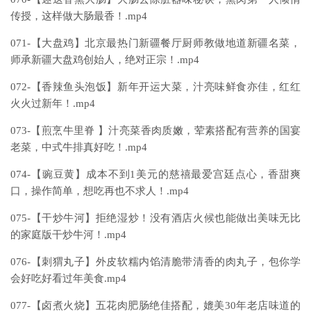
传授，这样做大肠最香！.mp4
071-【大盘鸡】北京最热门新疆餐厅厨师教做地道新疆名菜，
师承新疆大盘鸡创始人，绝对正宗！.mp4
072-【香辣鱼头泡饭】新年开运大菜，汁亮味鲜食亦佳，红红
火火过新年！.mp4
073-【煎烹牛里脊 】汁亮菜香肉质嫩，荤素搭配有营养的国宴
老菜，中式牛排真好吃！.mp4
074-【豌豆黄】成本不到1美元的慈禧最爱宫廷点心，香甜爽
口，操作简单，想吃再也不求人！.mp4
075-【干炒牛河】拒绝湿炒！没有酒店火候也能做出美味无比
的家庭版干炒牛河！.mp4
076-【刺猬丸子】外皮软糯内馅清脆带清香的肉丸子，包你学
会好吃好看过年美食.mp4
077-【卤煮火烧】五花肉肥肠绝佳搭配，媲美30年老店味道的