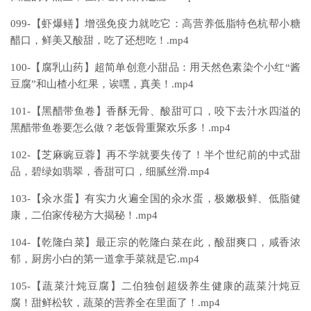
099-【虾爆鳝】增强免疫力就吃它：高营养低脂特色杭帮小糖
醋口，鲜美又酸甜，吃了还想吃！.mp4
100-【腐乳山药】超简单创意小甜品：用天然色素染个小红“酱
豆腐”和山楂小红果，诶嘿，真美！.mp4
101-【黑醋带鱼卷】香酥无骨、酸甜可口，咬下去汁水四溢的
黑醋带鱼卷要怎么做？老饭骨重聚欢乐多！.mp4
102-【芝麻豌豆蓉】再不学就要失传了！半个世纪前的中式甜
品，碧绿如翡翠，香甜可口，细腻丝滑.mp4
103-【汆水蛋】有实力火遍全国的汆水蛋，极嫩极鲜、低脂健
康，二伯家传秘方大揭秘！.mp4
104-【乾隆白菜】最正宗的乾隆白菜在此，酸甜爽口，咸香浓
郁，厨房小白的第一道拿手菜就是它.mp4
105-【蔬菜汁炖豆腐】二伯独创超级养生健康的蔬菜汁炖豆
腐！甜鲜松软，蔬菜的营养全在里面了！.mp4