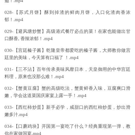
瘾！.mp4
028-【苏式月饼】酥到掉渣的鲜肉月饼，入口化渣肉香浓
郁！.mp4
029-【避风塘炒蟹】高级港式餐厅必点的菜！在家也能做出甘
口酥香, 香辣浓郁！.mp4
030-【宫廷榛子酱】乾隆皇帝都爱吃的榛子酱，大师教你做宫
廷里的美味，今天算有口福了 ！.mp4
031-【三不沾】百年传承美味风靡日本，天皇御用的中华宫廷
料理，原来也没那么难！.mp4
032-【蟹黄豆腐】蟹的高级吃法，蟹黄鲜香入味，豆腐爽口滑
嫩，学会这道菜国庆家宴上露一手！.mp4
033-【西红柿炒蛋】新手必学，咸甜口的西红柿炒蛋，炒出滑
嫩多汁.mp4
034-【口蘑鸡块】开国第一宴吃了什么？经典重现第一弹，教
你在家做国宴.mp4