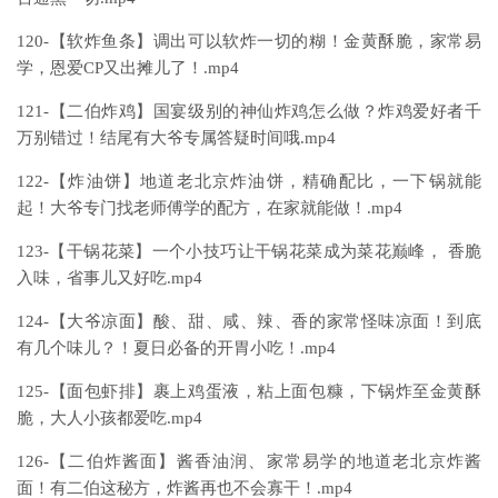
120-【软炸鱼条】调出可以软炸一切的糊！金黄酥脆，家常易
学，恩爱CP又出摊儿了！.mp4
121-【二伯炸鸡】国宴级别的神仙炸鸡怎么做？炸鸡爱好者千
万别错过！结尾有大爷专属答疑时间哦.mp4
122-【炸油饼】地道老北京炸油饼，精确配比，一下锅就能
起！大爷专门找老师傅学的配方，在家就能做！.mp4
123-【干锅花菜】一个小技巧让干锅花菜成为菜花巅峰， 香脆
入味，省事儿又好吃.mp4
124-【大爷凉面】酸、甜、咸、辣、香的家常怪味凉面！到底
有几个味儿？！夏日必备的开胃小吃！.mp4
125-【面包虾排】裹上鸡蛋液，粘上面包糠，下锅炸至金黄酥
脆，大人小孩都爱吃.mp4
126-【二伯炸酱面】酱香油润、家常易学的地道老北京炸酱
面！有二伯这秘方，炸酱再也不会寡干！.mp4