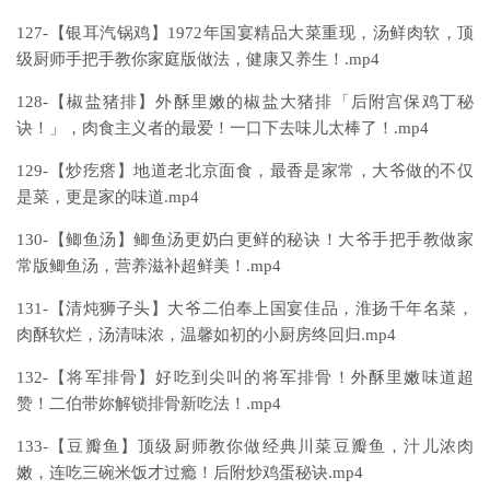
127-【银耳汽锅鸡】1972年国宴精品大菜重现，汤鲜肉软，顶
级厨师手把手教你家庭版做法，健康又养生！.mp4
128-【椒盐猪排】外酥里嫩的椒盐大猪排「后附宫保鸡丁秘
诀！」，肉食主义者的最爱！一口下去味儿太棒了！.mp4
129-【炒疙瘩】地道老北京面食，最香是家常，大爷做的不仅
是菜，更是家的味道.mp4
130-【鲫鱼汤】鲫鱼汤更奶白更鲜的秘诀！大爷手把手教做家
常版鲫鱼汤，营养滋补超鲜美！.mp4
131-【清炖狮子头】大爷二伯奉上国宴佳品，淮扬千年名菜，
肉酥软烂，汤清味浓，温馨如初的小厨房终回归.mp4
132-【将军排骨】好吃到尖叫的将军排骨！外酥里嫩味道超
赞！二伯带妳解锁排骨新吃法！.mp4
133-【豆瓣鱼】顶级厨师教你做经典川菜豆瓣鱼，汁儿浓肉
嫩，连吃三碗米饭才过瘾！后附炒鸡蛋秘诀.mp4