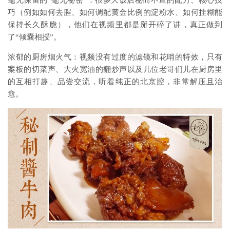
毫无保留的“毫无秘密”：很多大饭店秘而不宣的配方、核心技
巧（例如如何去腥、如何调配黄金比例的淀粉水、如何挂糊能
保持长久酥脆），他们在视频里都是掰开碎了讲，真正做到
了“倾囊相授”。
浓郁的厨房烟火气：视频没有过度的滤镜和花哨的特效，只有
案板的切菜声、大火宽油的翻炒声以及几位老哥们儿在厨房里
的互相打趣、品尝交流，听着纯正的北京腔，非常解压且治
愈。