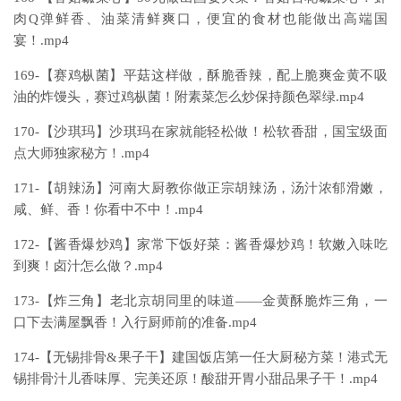
肉Q弹鲜香、油菜清鲜爽口，便宜的食材也能做出高端国
宴！.mp4
169-【赛鸡枞菌】平菇这样做，酥脆香辣，配上脆爽金黄不吸
油的炸馒头，赛过鸡枞菌！附素菜怎么炒保持颜色翠绿.mp4
170-【沙琪玛】沙琪玛在家就能轻松做！松软香甜，国宝级面
点大师独家秘方！.mp4
171-【胡辣汤】河南大厨教你做正宗胡辣汤，汤汁浓郁滑嫩，
咸、鲜、香！你看中不中！.mp4
172-【酱香爆炒鸡】家常下饭好菜：酱香爆炒鸡！软嫩入味吃
到爽！卤汁怎么做？.mp4
173-【炸三角】老北京胡同里的味道——金黄酥脆炸三角，一
口下去满屋飘香！入行厨师前的准备.mp4
174-【无锡排骨&果子干】建国饭店第一任大厨秘方菜！港式无
锡排骨汁儿香味厚、完美还原！酸甜开胃小甜品果子干！.mp4