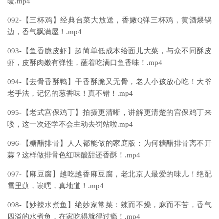
暖.mp4
092-【三杯鸡】经典台菜大放送，香嫩Q弹三杯鸡，黄酒煨锅
边，香气飘满屋！.mp4
093-【鱼香脆皮虾】超简单低成本给面儿大菜，与众不同酥皮
虾，皮酥肉嫩有弹性，蘸着吃满口鱼香味！.mp4
094-【去骨香酥鸭】干香酥脆又无骨，老人小孩放心吃！大爷
老手法，记忆的葱香味！真不错！.mp4
095-【老式宫保鸡丁】拍摄更清晰，讲解更清楚的宫保鸡丁来
喽，这一次还学不会主动去罚站啦.mp4
096-【糖醋排骨】人人都能做的家庭版：为何糖醋排骨离不开
蒜？这样做排骨色红味酸甜还香酥！.mp4
097-【麻豆腐】越吃越香麻豆腐，老北京人最爱的味儿！绝配
雪里蕻，诶嘿，真地道！.mp4
098-【妙辣水煮鱼】绝妙家常菜：辣而不燥，麻而不苦，香气
四溢的水煮鱼，在家吃得就得过瘾！.mp4