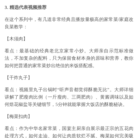
3. 精选代表视频推荐
在这个系列中，有几道非常经典且播放量极高的家常菜/家庭改
良菜教学：
【木须肉】
看点：最基础的经典老北京家常小炒。大师亲自示范标准做
法，不加复杂的配料，只为保留食材本身的原味和营养，教你
如何把普通的家常菜炒出绝佳的米饭搭配感。
【干炸丸子】
看点：视频里丸子出锅时“听声音都觉得酥脆无比”。大师详细
讲解了肥瘦肉比例（一斤瘦肉、三两肥肉）、黄酱调味以及如
何焙花椒盐等关键细节，5分钟就能掌握大饭店的酥脆秘诀。
【梅菜扣肉】
看点：作为中华名家常菜，国宴主厨亲自展示最正宗的五花肉
处理方式，如何走油、如何让肉质软烂不腻、梅菜如何完美吸