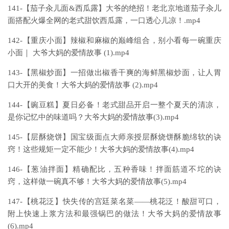
141-【茄子汆儿面&西瓜露】大爷的绝招！老北京地道茄子汆儿
面搭配火爆全网的老式甜饮西瓜露，一口透心儿凉！.mp4
142-【重庆小面】辣椒和麻椒的巅峰组合，别小看每一碗重庆
小面｜ 大爷大妈的爱情故事 (1).mp4
143-【黑椒炒面】一招做出椒香干爽的海鲜黑椒炒面，让人胃
口大开的美食！大爷大妈的爱情故事 (2).mp4
144-【豌豆糕】夏日必备！老式甜品开启一整个夏天的清凉，
是你记忆中的味道吗？大爷大妈的爱情故事(3).mp4
145-【层酥烧饼】国宝级面点大师亲授层酥烧饼酥脆绵软的诀
窍！这些规矩一定不能少！大爷大妈的爱情故事(4).mp4
146-【葱油拌面】精确配比，五种香味！拌面筋道不坨的诀
窍，这样做一碗真不够！大爷大妈的爱情故事(5).mp4
147-【桃花泛】快失传的宫廷菜名菜——桃花泛！酸甜可口，
附上快速上浆方法和最强锅巴的做法！大爷大妈的爱情故事
(6).mp4