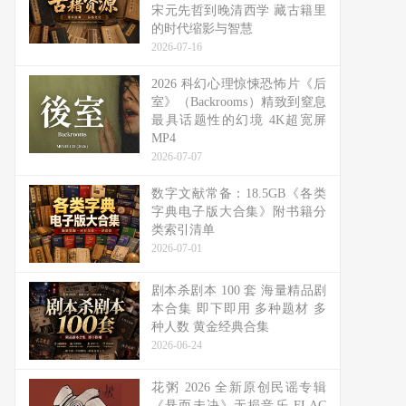
宋元先哲到晚清西学 藏古籍里
的时代缩影与智慧
2026-07-16
2026 科幻心理惊悚恐怖片《后
室》（Backrooms）精致到窒息
最具话题性的幻境 4K超宽屏
MP4
2026-07-07
数字文献常备：18.5GB《各类
字典电子版大合集》附书籍分
类索引清单
2026-07-01
剧本杀剧本 100 套 海量精品剧
本合集 即下即用 多种题材 多
种人数 黄金经典合集
2026-06-24
花粥 2026 全新原创民谣专辑
《悬而未决》无损音乐 FLAC