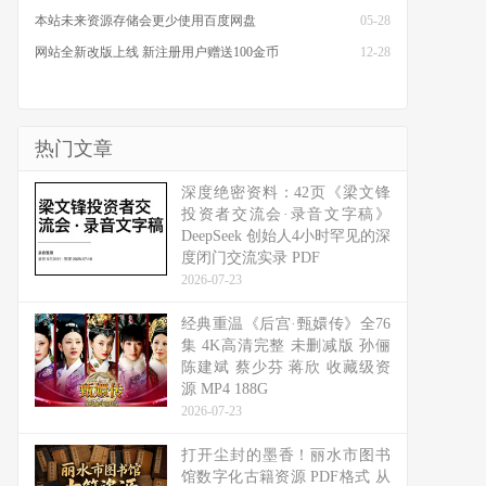
本站未来资源存储会更少使用百度网盘
05-28
网站全新改版上线 新注册用户赠送100金币
12-28
热门文章
深度绝密资料：42页《梁文锋
投资者交流会·录音文字稿》
DeepSeek 创始人4小时罕见的深
度闭门交流实录 PDF
2026-07-23
经典重温《后宫·甄嬛传》全76
集 4K高清完整 未删减版 孙俪
陈建斌 蔡少芬 蒋欣 收藏级资
源 MP4 188G
2026-07-23
打开尘封的墨香！丽水市图书
馆数字化古籍资源 PDF格式 从