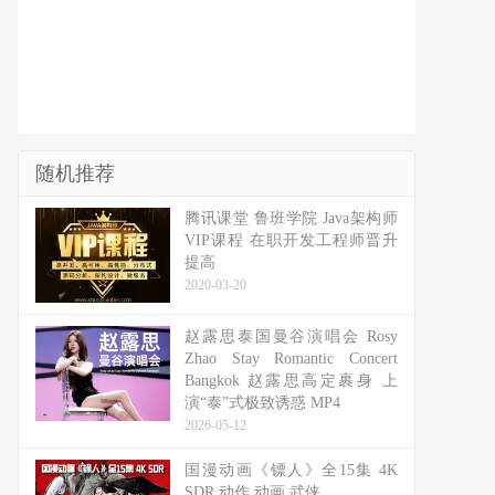
随机推荐
腾讯课堂 鲁班学院 Java架构师
VIP课程 在职开发工程师晋升
提高
2020-03-20
赵露思泰国曼谷演唱会 Rosy
Zhao Stay Romantic Concert
Bangkok 赵露思高定裹身 上
演“泰”式极致诱惑 MP4
2026-05-12
国漫动画《镖人》全15集 4K
SDR 动作 动画 武侠