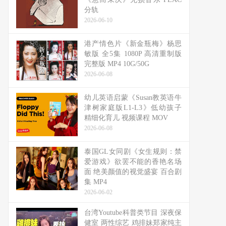
分轨
2026-06-10
港产情色片《新金瓶梅》杨思
敏版 全5集 1080P 高清重制版
完整版 MP4 10G/50G
2026-06-08
幼儿英语启蒙《Susan教英语牛
津树家庭版L1-L3》低幼孩子
精细化育儿 视频课程 MOV
2026-06-08
泰国GL女同剧《女生规则：禁
爱游戏》欲罢不能的香艳名场
面 绝美颜值的视觉盛宴 百合剧
集 MP4
2026-06-02
台湾Youtube科普类节目 深夜保
健室 两性综艺 鸡排妹郑家纯主