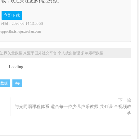
下载，欢迎关注更多精品资源。
立即下载
2026-06-14 13:55:38
rt(at)shujuxiaofan.com
边界矢量数据 来源于国外社交平台 个人搜集整理 多年累积数据
Loading...
数据
shp
下一篇
与光同唱课程体系 适合每一位少儿声乐教师 共41课 全视频教
学