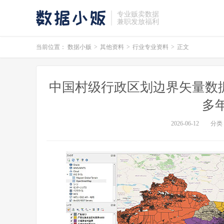
专业贩卖数据
兼职发放福利
当前位置：
数据小贩
>
其他资料
>
行业专业资料
>
正文
中国村级行政区划边界矢量数据
多
2026-06-12
分类