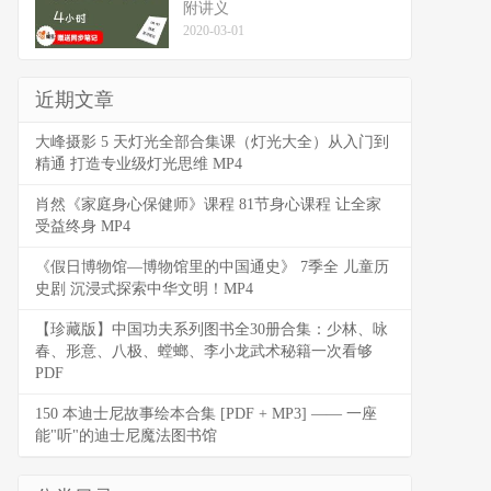
附讲义
2020-03-01
近期文章
大峰摄影 5 天灯光全部合集课（灯光大全）从入门到
精通 打造专业级灯光思维 MP4
肖然《家庭身心保健师》课程 81节身心课程 让全家
受益终身 MP4
《假日博物馆—博物馆里的中国通史》 7季全 儿童历
史剧 沉浸式探索中华文明！MP4
【珍藏版】中国功夫系列图书全30册合集：少林、咏
春、形意、八极、螳螂、李小龙武术秘籍一次看够
PDF
150 本迪士尼故事绘本合集 [PDF + MP3] —— 一座
能"听"的迪士尼魔法图书馆