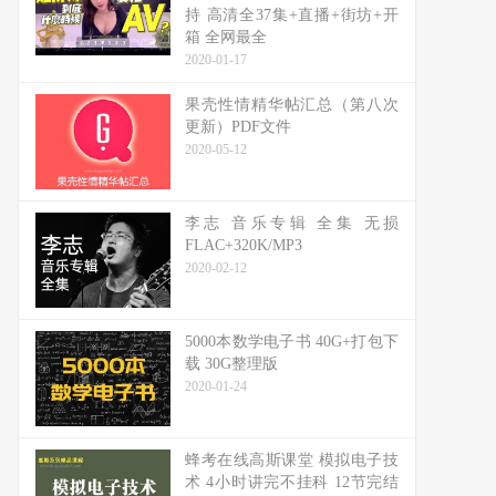
持 高清全37集+直播+街坊+开
箱 全网最全
2020-01-17
果壳性情精华帖汇总（第八次
更新）PDF文件
2020-05-12
李志 音乐专辑 全集 无损
FLAC+320K/MP3
2020-02-12
5000本数学电子书 40G+打包下
载 30G整理版
2020-01-24
蜂考在线高斯课堂 模拟电子技
术 4小时讲完不挂科 12节完结