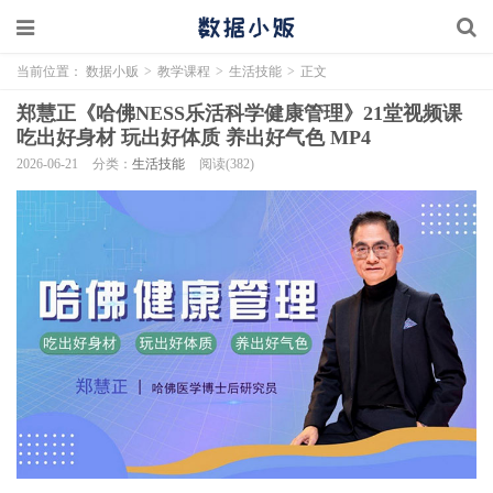
当前位置：
数据小贩
>
教学课程
>
生活技能
>
正文
郑慧正《哈佛NESS乐活科学健康管理》21堂视频课
吃出好身材 玩出好体质 养出好气色 MP4
2026-06-21
分类：
生活技能
阅读(382)