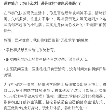
课程简介：为什么这门课是你的“健康必修课”？
在节奏飞快的现代生活中，你是否也经常被精神不振、情绪低
沉、失眠多梦、注意力不集中、容易疲劳乏力等问题困扰？这
些看似不起眼的小毛病，其实是身体向你发出的“亚健康”预警
信号。
然而，面对健康，我们往往面临着“无处求学”的尴尬：
• 学校和父母从未给过系统教育。
• 朋友圈和网络上的养生帖子鱼龙混杂、谣言满天飞。
• 去医院问医生，医生往往只负责治病，没有时间为你拆解日常
调理。
为了打破这一僵局，哈佛医学院博士后研究员郑慧正博士，将
自己30多年的医学经验浓缩，独家研发了这套《郑慧正·哈佛
NESS乐活科学健康管理》课程。通过21堂精心设计的视频课，
带你彻底打破养生误区，轻松养成适合自己的健康生活方式，
真正做到“吃出好身材、玩出好体质、养出好气色”！