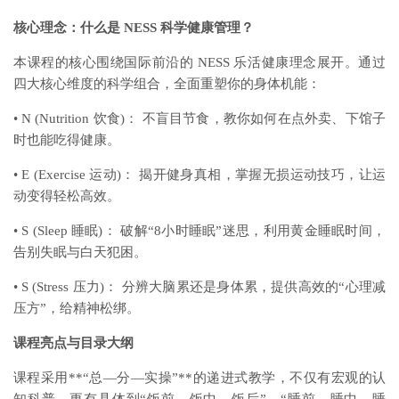
核心理念：什么是 NESS 科学健康管理？
本课程的核心围绕国际前沿的 NESS 乐活健康理念展开。通过
四大核心维度的科学组合，全面重塑你的身体机能：
• N (Nutrition 饮食)： 不盲目节食，教你如何在点外卖、下馆子
时也能吃得健康。
• E (Exercise 运动)： 揭开健身真相，掌握无损运动技巧，让运
动变得轻松高效。
• S (Sleep 睡眠)： 破解“8小时睡眠”迷思，利用黄金睡眠时间，
告别失眠与白天犯困。
• S (Stress 压力)： 分辨大脑累还是身体累，提供高效的“心理减
压方”，给精神松绑。
课程亮点与目录大纲
课程采用**“总—分—实操”**的递进式教学，不仅有宏观的认
知科普，更有具体到“饭前、饭中、饭后”、“睡前、睡中、睡