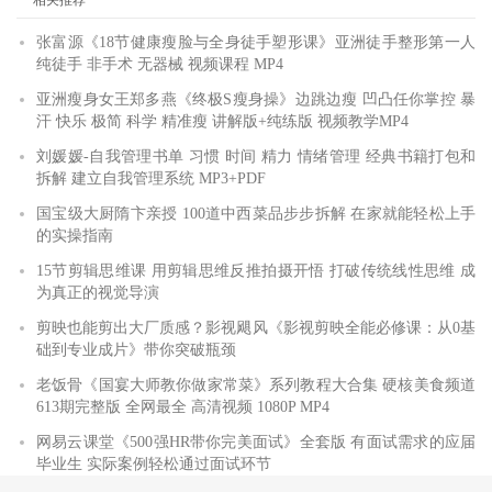
张富源《18节健康瘦脸与全身徒手塑形课》亚洲徒手整形第一人
纯徒手 非手术 无器械 视频课程 MP4
亚洲瘦身女王郑多燕《终极S瘦身操》边跳边瘦 凹凸任你掌控 暴
汗 快乐 极简 科学 精准瘦 讲解版+纯练版 视频教学MP4
刘媛媛-自我管理书单 习惯 时间 精力 情绪管理 经典书籍打包和
拆解 建立自我管理系统 MP3+PDF
国宝级大厨隋卞亲授 100道中西菜品步步拆解 在家就能轻松上手
的实操指南
15节剪辑思维课 用剪辑思维反推拍摄开悟 打破传统线性思维 成
为真正的视觉导演
剪映也能剪出大厂质感？影视飓风《影视剪映全能必修课：从0基
础到专业成片》带你突破瓶颈
老饭骨《国宴大师教你做家常菜》系列教程大合集 硬核美食频道
613期完整版 全网最全 高清视频 1080P MP4
网易云课堂《500强HR带你完美面试》全套版 有面试需求的应届
毕业生 实际案例轻松通过面试环节