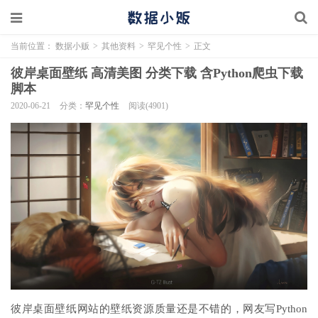
当前位置：
数据小贩
>
其他资料
>
罕见个性
>
正文
彼岸桌面壁纸 高清美图 分类下载 含Python爬虫下载
脚本
2020-06-21
分类：
罕见个性
阅读(4901)
彼岸桌面壁纸网站的壁纸资源质量还是不错的，网友写Python