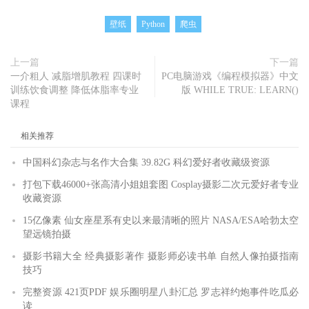
壁纸
Python
爬虫
上一篇
下一篇
一介粗人 减脂增肌教程 四课时
PC电脑游戏《编程模拟器》中文
训练饮食调整 降低体脂率专业
版 WHILE TRUE: LEARN()
课程
相关推荐
中国科幻杂志与名作大合集 39.82G 科幻爱好者收藏级资源
打包下载46000+张高清小姐姐套图 Cosplay摄影二次元爱好者专业
收藏资源
15亿像素 仙女座星系有史以来最清晰的照片 NASA/ESA哈勃太空
望远镜拍摄
摄影书籍大全 经典摄影著作 摄影师必读书单 自然人像拍摄指南
技巧
完整资源 421页PDF 娱乐圈明星八卦汇总 罗志祥约炮事件吃瓜必
读