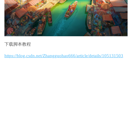
下载脚本教程
https://blog.csdn.net/Zhangguohao666/article/details/105131503