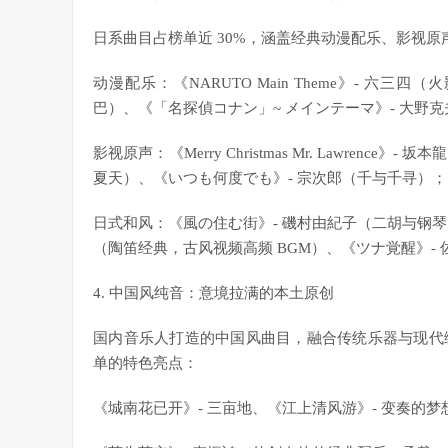
日系曲目占榜单近 30%，涵盖经典动漫配乐、影视
动漫配乐：《NARUTO Main Theme》- 六三四（
巴）、《「名探偵コナン」~ メインテーマ》- 大野
影视原声：《Merry Christmas Mr. Lawren
夏天）、《いつも何度でも》- 宗次郎（千与千寻）；
日式和风：《風の住む街》- 磯村由紀子（二胡与钢琴的
（陶笛经典，古风视频高频 BGM）、《ツナ覚醒》-
4. 中国风纯音：意境拉满的本土原创
国内音乐人打造的中国风曲目，融合传统乐器与现代
单的特色亮点：
《城南花已开》- 三亩地、《江上清风游》- 变奏的梦想