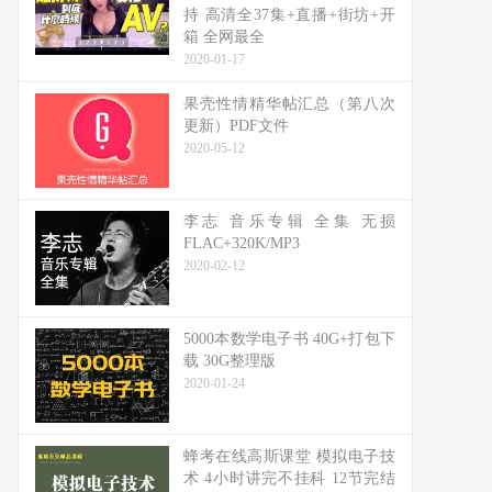
持 高清全37集+直播+街坊+开
箱 全网最全
2020-01-17
果壳性情精华帖汇总（第八次
更新）PDF文件
2020-05-12
李志 音乐专辑 全集 无损
FLAC+320K/MP3
2020-02-12
5000本数学电子书 40G+打包下
载 30G整理版
2020-01-24
蜂考在线高斯课堂 模拟电子技
术 4小时讲完不挂科 12节完结