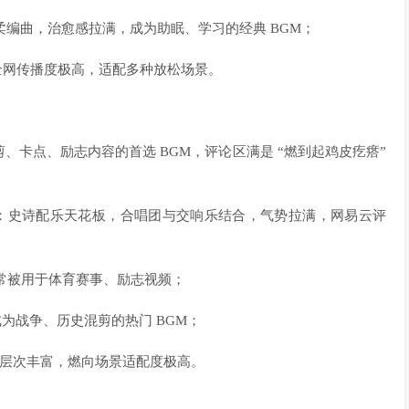
空灵的钢琴搭配轻柔编曲，治愈感拉满，成为助眠、学习的经典 BGM；
旋律，全网传播度极高，适配多种放松场景。
卡点、励志内容的首选 BGM，评论区满是 “燃到起鸡皮疙瘩”
mas Bergersen：史诗配乐天花板，合唱团与交响乐结合，气势拉满，网易云评
典燃向配乐，常被用于体育赛事、励志视频；
又恢弘，成为战争、历史混剪的热门 BGM；
节奏强劲，编曲层次丰富，燃向场景适配度极高。