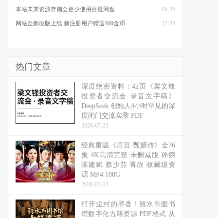
本站未来资源存储会更少使用百度网盘
05-28
网站全新改版上线 新注册用户赠送100金币
12-28
热门文章
深度绝密资料：42页《梁文锋
投资者交流会·录音文字稿》
DeepSeek 创始人4小时罕见的深
度闭门交流实录 PDF
2026-07-23
经典重温《后宫·甄嬛传》全76
集 4K高清完整 未删减版 孙俪
陈建斌 蔡少芬 蒋欣 收藏级资
源 MP4 188G
2026-07-23
打开尘封的墨香！丽水市图书
馆数字化古籍资源 PDF格式 从