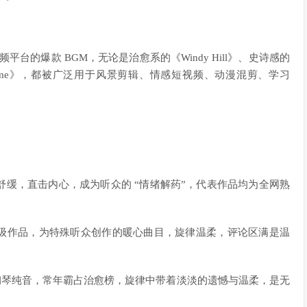
平台的爆款 BGM，无论是治愈系的《Windy Hill》、史诗感的
in Theme》，都被广泛用于风景剪辑、情感短视频、动漫混剪、学习
缓，直击内心，成为听众的 “情绪解药”，代表作品均为全网熟
P 级作品，为特殊听众创作的暖心曲目，旋律温柔，评论区满是温
oboy 高至豪：经典钢琴纯音，常年霸占治愈榜，旋律中带着淡淡的遗憾与温柔，是无