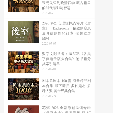
宋元先哲到晚清西学 藏古籍里
的时代缩影与智慧
2026-07-16
2026 科幻心理惊悚恐怖片《后
室》（Backrooms）精致到窒息
最具话题性的幻境 4K超宽屏
MP4
2026-07-07
数字文献常备：18.5GB《各类
字典电子版大合集》附书籍分
类索引清单
2026-07-01
剧本杀剧本 100 套 海量精品剧
本合集 即下即用 多种题材 多
种人数 黄金经典合集
2026-06-24
花粥 2026 全新原创民谣专辑
《悬而未决》无损音乐 FLAC