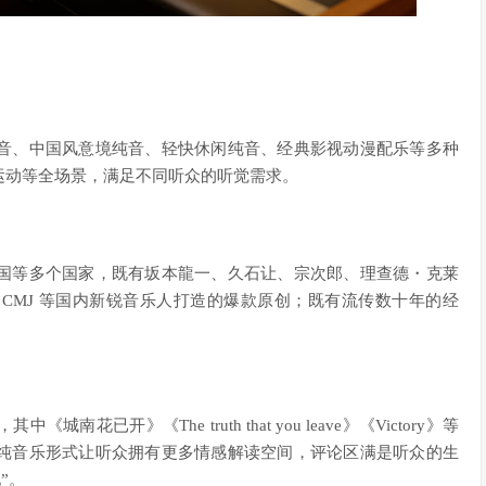
音、中国风意境纯音、轻快休闲纯音、经典影视动漫配乐等多种
运动等全场景，满足不同听众的听觉需求。
国等多个国家，既有坂本龍一、久石让、宗次郎、理查德・克莱
CMJ 等国内新锐音乐人打造的爆款原创；既有流传数十年的经
开》《The truth that you leave》《Victory》等
纯音乐形式让听众拥有更多情感解读空间，评论区满是听众的生
”。