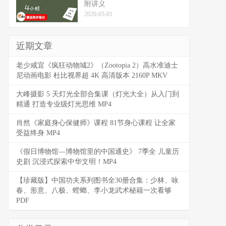
附讲义
2020-03-01
近期文章
老少咸宜《疯狂动物城2》（Zootopia 2）高水准迪士
尼动画电影 杜比视界超 4K 高清版本 2160P MKV
大峰摄影 5 天灯光全部合集课（灯光大全）从入门到
精通 打造专业级灯光思维 MP4
肖然《家庭身心保健师》课程 81节身心课程 让全家
受益终身 MP4
《假日博物馆—博物馆里的中国通史》 7季全 儿童历
史剧 沉浸式探索中华文明！MP4
【珍藏版】中国功夫系列图书全30册合集：少林、咏
春、形意、八极、螳螂、李小龙武术秘籍一次看够
PDF