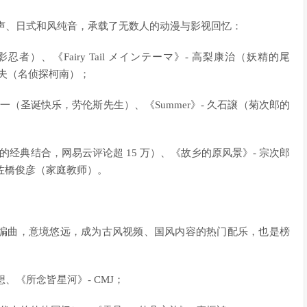
原声、日式和风纯音，承载了无数人的动漫与影视回忆：
火影忍者）、《Fairy Tail メインテーマ》- 高梨康治（妖精的尾
克夫（名侦探柯南）；
ce》- 坂本龍一（圣诞快乐，劳伦斯先生）、《Summer》- 久石譲（菊次郎的
经典结合，网易云评论超 15 万）、《故乡的原风景》- 宗次郎
 佐橋俊彦（家庭教师）。
编曲，意境悠远，成为古风视频、国风内容的热门配乐，也是榜
、《所念皆星河》- CMJ；