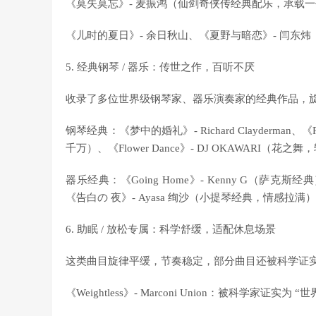
《莫失莫忘》- 麦振鸿（仙剑奇侠传经典配乐，承载一
《儿时的夏日》- 余日秋山、《夏野与暗恋》- 闫东
5. 经典钢琴 / 器乐：传世之作，百听不厌
收录了多位世界级钢琴家、器乐演奏家的经典作品，旋
钢琴经典：《梦中的婚礼》- Richard Clayderman、《Ri
千万）、《Flower Dance》- DJ OKAWARI（花
器乐经典：《Going Home》- Kenny G（萨克斯经典
《告白の 夜》- Ayasa 绚沙（小提琴经典，情感拉满
6. 助眠 / 放松专属：科学舒缓，适配休息场景
这类曲目旋律平缓，节奏稳定，部分曲目还被科学证
《Weightless》- Marconi Union：被科学家证