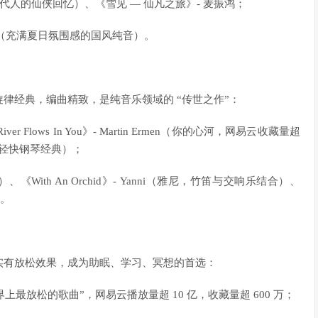
代人的仙侠回忆）、《雪见 — 仙凡之旅》- 麦振鸿；
炜（充满夏日氛围感的国风纯音）。
律经典，编曲精致，是纯音乐领域的 “传世之作”：
ver Flows In You》- Martin Ermen（你的心河，网易云收藏量超
之舞，轻快钢琴经典）；
）、《With An Orchid》- Yanni（雅尼，竹笛与交响乐结合）、
）。
实有放松效果，成为助眠、学习、冥想的首选：
实为 “世界上最放松的歌曲”，网易云播放量超 10 亿，收藏量超 600 万；