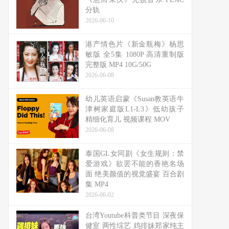
分轨
2026-06-10
港产情色片《新金瓶梅》杨思
敏版 全5集 1080P 高清重制版
完整版 MP4 10G/50G
2026-06-08
幼儿英语启蒙《Susan教英语牛
津树家庭版L1-L3》低幼孩子
精细化育儿 视频课程 MOV
2026-06-08
泰国GL女同剧《女生规则：禁
爱游戏》欲罢不能的香艳名场
面 绝美颜值的视觉盛宴 百合剧
集 MP4
2026-06-02
台湾Youtube科普类节目 深夜保
健室 两性综艺 鸡排妹郑家纯主