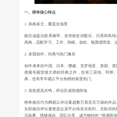
一、榜单核心特点
1. 风格多元，覆盖全场景
曲目涵盖治愈系钢琴、史诗级史诗配乐、日系和风纯
风格，适配学习、工作、助眠、放松、氛围感营造、
2. 多国创作，经典与热门兼具
创作者来自中国、日本、挪威、克罗地亚、美国、英
德曼等殿堂级大师的经典之作，也有三亩地、羽肿、
典，也有常年霸占平台热榜的新晋热门。
3. 高热度高共鸣，评论区成情感阵地
榜单曲目均为网易云评论量超数万甚至百万级的作品，其中《城南花已
头部曲目评论量更是位居平台纯音乐前列。无歌词的
活故事、情绪倾诉、回忆分享，成为独特的 “情感阵地