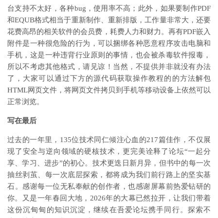
台支持不太好，各种bug，使用率不高；此外，如果要制作PDF
和EQUB格式相当于重新制作、重新排版，工作量非常大，还要
花费高昂的相关软件的会员费，耗费人力和财力。再有PDF嵌入
附件是一种很危险的行为，可以捆绑各种恶意程序攻击电脑和
手机，这是一种违背行业原则的事情，也会被杀毒软件报毒，
所以不考虑其他格式，请见谅！当然，不提供并非就没有办法
了，大家可以通过下方的源代码获取操作教程的的方法解包
HTML网页文件，将网页文件拷贝到手机等移动设备上依然可以
正常浏览。
写在最后
过去的一年里，135位技术同仁倾注心血的217篇佳作，不仅展
现了安全与逆向领域的硬核技术，更完美诠释了论坛“一起分
享、学习、进步”的初心。技术更迭日新月异，但书中的每一次
抽丝剥茧、每一次底层探索，都将成为我们前行路上的坚实基
石。感谢每一位无私奉献的创作者，也感谢屏幕前热爱钻研的
你。又是一年春回大地，2026年的大幕已然拉开，让我们带着
这份沉甸甸的知识沉淀，继续在吾爱论坛携手同行。探索不