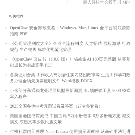
商人轻松学会投千川 MP4
相关推荐
OpenClaw 安全卸载教程：Windows､Mac､Linux 全平台彻底清除
指南 PDF
《公司管理制度大全》企业全流程制度 人才招聘 股权激励 行政
规范 生产销售 标准化规范化管理
《OpenClaw 蓝皮书（1.0.0 版）》杨彧鑫AI 189页完整版 从零基
础成长为实战高手 PDF
各类证明合集 工作收入离职居住实习贫困政审等 生活工作学习政
务办理全场景所需证明文件 Word模板 DOCX
小米部分高通骁龙处理器机型最新漏洞 BL 锁解锁工具 9008 模式
写入程序
2025全国各地中考真题试卷及答案（27省多套卷）
美国国会图书馆藏书 中国古籍 5万余册善本 6万多册地方志 藏文
满文 东巴文等少数民族文献
付费社群内部整理 Nano Banana 使用提示词教程 从基础用法到进