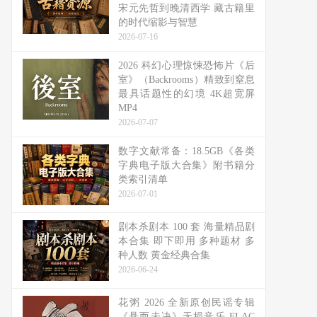
宋元先哲到晚清西学 藏古籍里
的时代缩影与智慧
2026-07-16
2026 科幻心理惊悚恐怖片《后
室》（Backrooms）精致到窒息
最具话题性的幻境 4K超宽屏
MP4
2026-07-07
数字文献常备：18.5GB《各类
字典电子版大合集》附书籍分
类索引清单
2026-07-01
剧本杀剧本 100 套 海量精品剧
本合集 即下即用 多种题材 多
种人数 黄金经典合集
2026-06-24
花粥 2026 全新原创民谣专辑
《悬而未决》无损音乐 FLAC