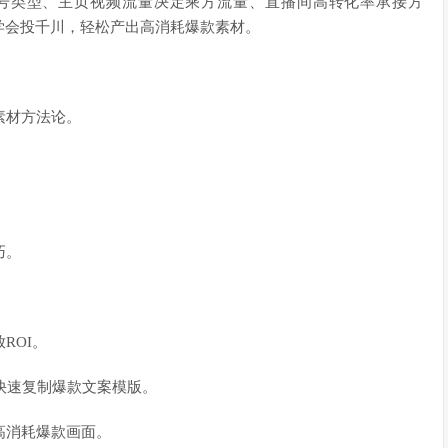
号类型、主页视频流量决定乘方流量、直播间高转化率承接方
学会投千川，轻松产出高消耗爆款素材。
素材方法论。
。
巧。
ROI。
，快速复制爆款文案模版。
高消耗爆款画面。