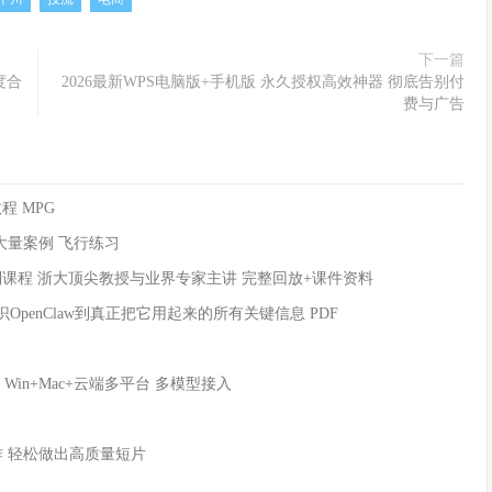
下一篇
度合
2026最新WPS电脑版+手机版 永久授权高效神器 彻底告别付
费与广告
程 MPG
大量案例 飞行练习
模型系列课程 浙大顶尖教授与业界专家主讲 完整回放+课件资料
从认识OpenClaw到真正把它用起来的所有关键信息 PDF
虾 Win+Mac+云端多平台 多模型接入
视频创作 轻松做出高质量短片