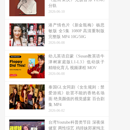
分轨
2026-06-10
港产情色片《新金瓶梅》杨思
敏版 全5集 1080P 高清重制版
完整版 MP4 10G/50G
2026-06-08
幼儿英语启蒙《Susan教英语牛
津树家庭版L1-L3》低幼孩子
精细化育儿 视频课程 MOV
2026-06-08
泰国GL女同剧《女生规则：禁
爱游戏》欲罢不能的香艳名场
面 绝美颜值的视觉盛宴 百合剧
集 MP4
2026-06-02
台湾Youtube科普类节目 深夜保
健室 两性综艺 鸡排妹郑家纯主