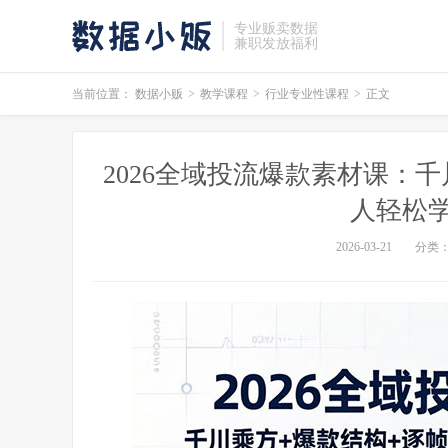
专业贩卖数据
兼职发放福利
当前位置：
数据小贩
>
教学课程
>
行业专业性课程
>
正文
2026全域投流爆款素材课：
人轻松学
2026-03-21
分类