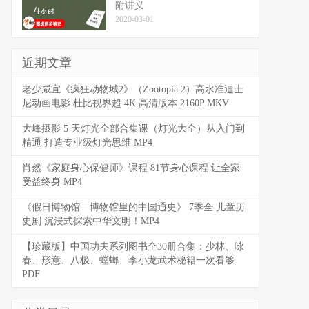
附讲义
2020-03-01
近期文章
老少咸宜《疯狂动物城2》（Zootopia 2）高水准迪士
尼动画电影 杜比视界超 4K 高清版本 2160P MKV
大峰摄影 5 天灯光全部合集课（灯光大全）从入门到
精通 打造专业级灯光思维 MP4
肖然《家庭身心保健师》课程 81节身心课程 让全家
受益终身 MP4
《假日博物馆—博物馆里的中国通史》 7季全 儿童历
史剧 沉浸式探索中华文明！MP4
【珍藏版】中国功夫系列图书全30册合集：少林、咏
春、形意、八极、螳螂、李小龙武术秘籍一次看够
PDF