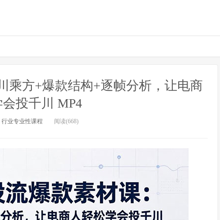
千川乘方+爆款结构+逐帧分析，让电商
会投千川 MP4
：
行业专业性课程
阅读(668)