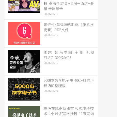
持 高清全37集+直播+街坊+开
箱 全网最全
2020-01-17
果壳性情精华帖汇总（第八次
更新）PDF文件
2020-05-12
李志 音乐专辑 全集 无损
FLAC+320K/MP3
2020-02-12
5000本数学电子书 40G+打包下
载 30G整理版
2020-01-24
蜂考在线高斯课堂 模拟电子技
术 4小时讲完不挂科 12节完结