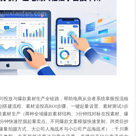
千川投放与爆款素材生产全链路，帮助电商从业者系统掌握投流核
划搭建流程、素材追投高ROI步骤、一键起量设置、素材测试3步
款素材生产（两种全域爆款素材结构、3分钟找对标在投素材、爆
0分钟快速挖掘起量卖点、不同爆款文案模版快速复制、跨类目抄
爆量拍摄方式、大公司人海战术与小公司产品海战术）；千川乘