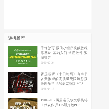
随机推荐
千锋教育 微信小程序视频教程
零基础 基础入门 常用控件 数
据绑定
2020-07-24
番茄畅听《十日终焉》有声书
备受推崇的高质量无限流悬疑
推理作品 1359集完整版 MP3
2026-04-13
1901-2017历届诺贝尔文学奖得
主代表作 共115册打包PDF