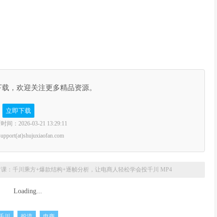
下载，欢迎关注更多精品资源。
立即下载
2026-03-21 13:29:11
rt(at)shujuxiaofan.com
材课：千川乘方+爆款结构+逐帧分析，让电商人轻松学会投千川 MP4
Loading...
千川
投流
电商