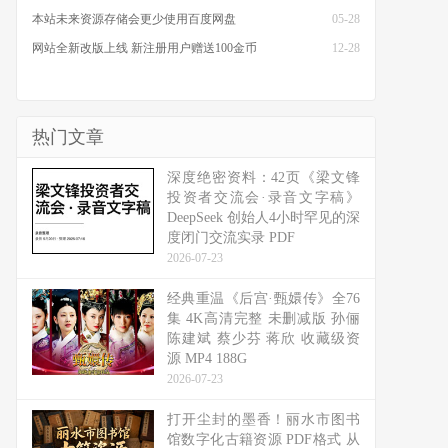
本站未来资源存储会更少使用百度网盘
05-28
网站全新改版上线 新注册用户赠送100金币
12-28
热门文章
深度绝密资料：42页《梁文锋
投资者交流会·录音文字稿》
DeepSeek 创始人4小时罕见的深
度闭门交流实录 PDF
2026-07-23
经典重温《后宫·甄嬛传》全76
集 4K高清完整 未删减版 孙俪
陈建斌 蔡少芬 蒋欣 收藏级资
源 MP4 188G
2026-07-23
打开尘封的墨香！丽水市图书
馆数字化古籍资源 PDF格式 从