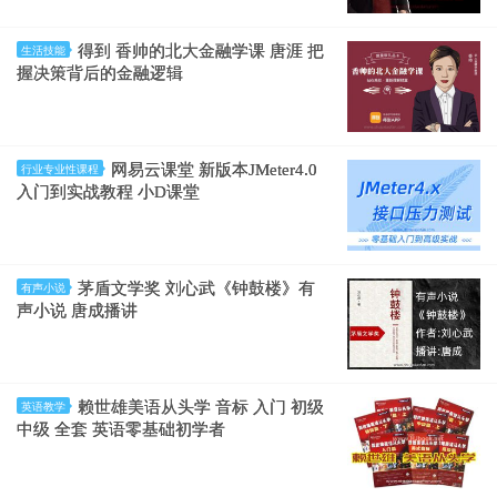
得到 香帅的北大金融学课 唐涯 把
生活技能
握决策背后的金融逻辑
网易云课堂 新版本JMeter4.0
行业专业性课程
入门到实战教程 小D课堂
茅盾文学奖 刘心武《钟鼓楼》有
有声小说
声小说 唐成播讲
赖世雄美语从头学 音标 入门 初级
英语教学
中级 全套 英语零基础初学者