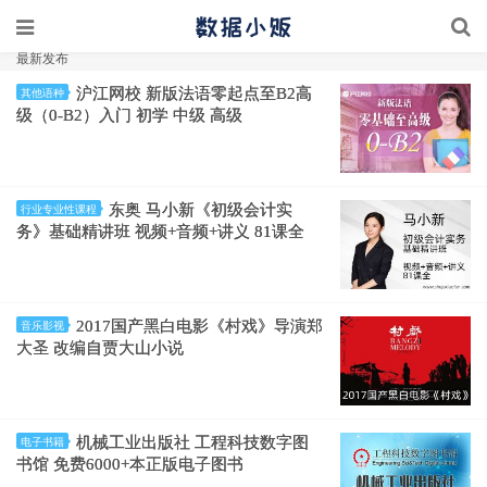
最新发布
沪江网校 新版法语零起点至B2高
其他语种
级（0-B2）入门 初学 中级 高级
东奥 马小新《初级会计实
行业专业性课程
务》基础精讲班 视频+音频+讲义 81课全
2017国产黑白电影《村戏》导演郑
音乐影视
大圣 改编自贾大山小说
机械工业出版社 工程科技数字图
电子书籍
书馆 免费6000+本正版电子图书