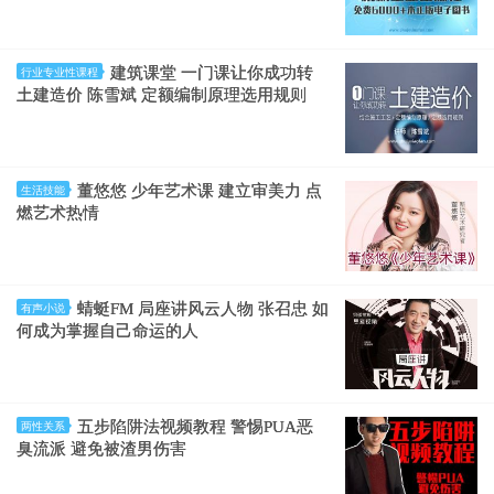
建筑课堂 一门课让你成功转
行业专业性课程
土建造价 陈雪斌 定额编制原理选用规则
董悠悠 少年艺术课 建立审美力 点
生活技能
燃艺术热情
蜻蜓FM 局座讲风云人物 张召忠 如
有声小说
何成为掌握自己命运的人
五步陷阱法视频教程 警惕PUA恶
两性关系
臭流派 避免被渣男伤害